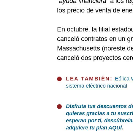
“ayuda financiera”
a los re
los precio de venta de ene
En octubre, la filial estad
canceló contratos en un g
Massachusetts (noreste de
canceló dos proyectos cer
LEA TAMBIÉN:
Eólica 
sistema eléctrico nacional
Disfruta tus descuentos d
quieras gracias a tu susc
esperan por ti, descúbrel
adquiere tu plan
AQUÍ
.