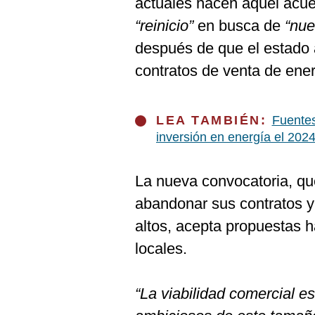
actuales hacen aquel acuer
De
Cookies
“reinicio”
en busca de
“nue
Preguntas
después de que el estado 
Frecuentes
contratos de venta de ener
LEA TAMBIÉN:
Fuentes
inversión en energía el 202
La nueva convocatoria, que
abandonar sus contratos y
altos, acepta propuestas 
locales.
“La viabilidad comercial e