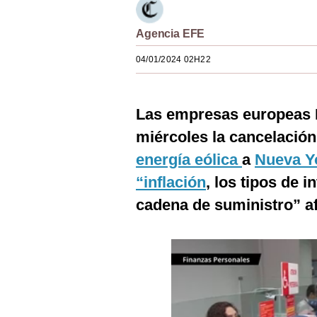
Estilos
Agencia EFE
Mundo
04/01/2024 02H22
EEUU
México
Las empresas europeas 
España
miércoles la cancelación
Internacional
energía eólica
a
Nueva Y
“inflación
, los tipos de i
Tecnología
cadena de suministro” a
Club del Suscriptor
Mix
G de Gestión
Notas Contratadas