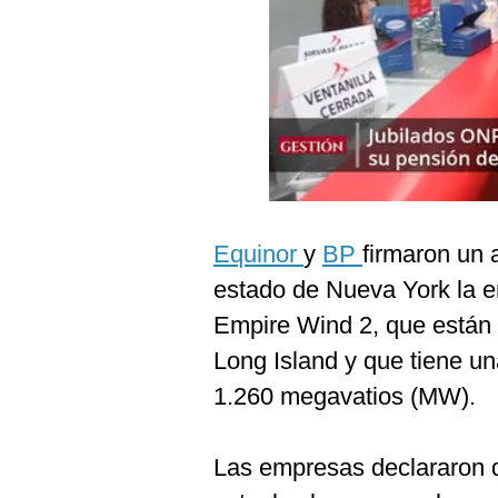
Podcast
Gestión TV
Videos
Fotogalerías
gestion.pe
Equinor
y
BP
firmaron un 
¿quiénes
estado de Nueva York la e
Somos?
Empire Wind 2, que están 
Términos
Long Island y que tiene u
Y
Condiciones
1.260 megavatios (MW).
Política
De
Privacidad
Las empresas declararon 
Politica