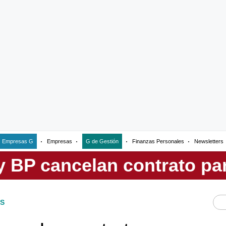
Empresas G
Empresas
G de Gestión
Finanzas Personales
Newsletters
S