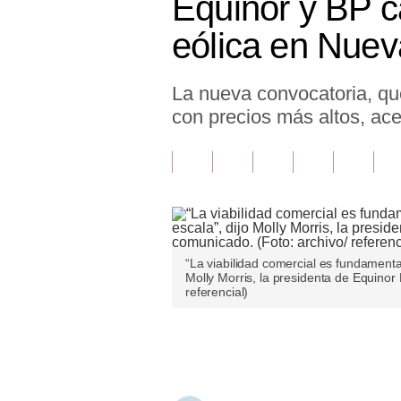
Equinor y BP c
Finanzas Personales
eólica en Nuev
Inmobiliarias
La nueva convocatoria, que
Plus G
con precios más altos, ac
Opinión
Editorial
Pregunta de hoy
Blogs
“La viabilidad comercial es fundamenta
Tendencias
Molly Morris, la presidenta de Equino
referencial)
Lujo
Únete a nuestro canal
Viajes
Moda