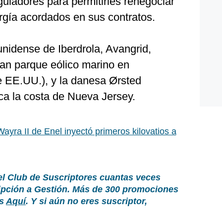
guladores para permitirles renegociar
rgía acordados en sus contratos.
ounidense de Iberdrola, Avangrid,
ran parque eólico marino en
 EE.UU.), y la danesa Ørsted
ca la costa de Nueva Jersey.
Wayra II de Enel inyectó primeros kilovatios a
el Club de Suscriptores cuantas veces
ripción a Gestión. Más de 300 promociones
as
Aquí
. Y si aún no eres suscriptor,