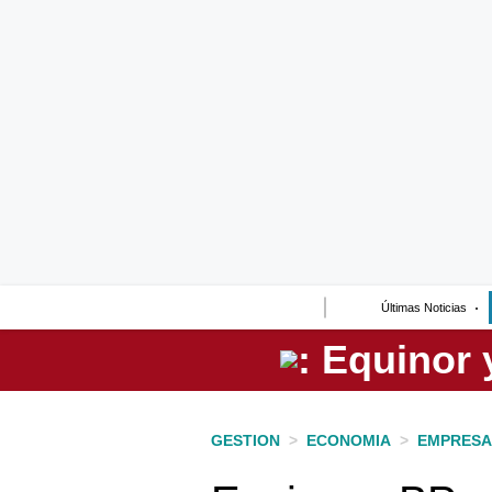
Lo último
Peru Quiosco
Portada
Empresas
Management & Empleo
Economía
Últimas Noticias
Mercados
Perú
Política
GESTION
>
ECONOMIA
>
EMPRESA
Tu Dinero