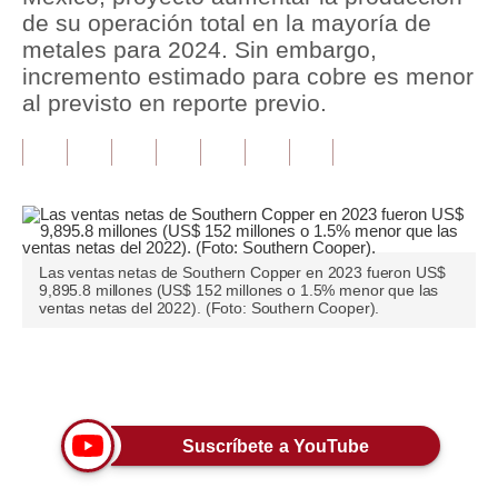
de su operación total en la mayoría de
Tu Dinero
metales para 2024. Sin embargo,
incremento estimado para cobre es menor
Finanzas Personales
al previsto en reporte previo.
Inmobiliarias
Plus G
Opinión
Editorial
Las ventas netas de Southern Copper en 2023 fueron US$
9,895.8 millones (US$ 152 millones o 1.5% menor que las
ventas netas del 2022). (Foto: Southern Cooper).
Pregunta de hoy
Blogs
Únete a nuestro canal
Tendencias
Lujo
Suscríbete a YouTube
Viajes