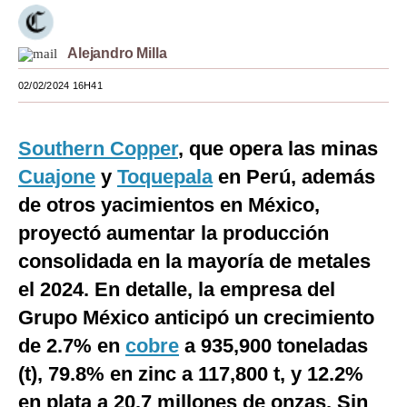
Moda
Alejandro Milla
Estilos
02/02/2024 16H41
Mundo
EEUU
Southern Copper
, que opera las minas
México
Cuajone
y
Toquepala
en Perú, además
de otros yacimientos en México,
España
proyectó aumentar la producción
Internacional
consolidada en la mayoría de metales
Tecnología
el 2024. En detalle, la empresa del
Grupo México anticipó un crecimiento
Club del Suscriptor
de 2.7% en
cobre
a 935,900 toneladas
Mix
(t), 79.8% en zinc a 117,800 t, y 12.2%
G de Gestión
en plata a 20.7 millones de onzas. Sin