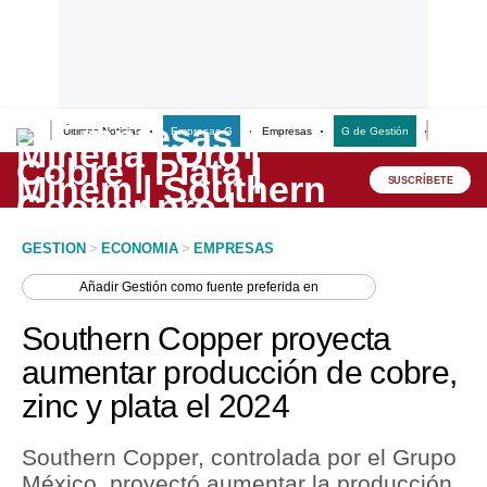
Últimas Noticias
Empresas G
Empresas
G de Gestión
Finanzas
Lo último
Peru Quiosco
SUSCRÍBETE
Portada
GESTION
>
ECONOMIA
>
EMPRESAS
Empresas
Añadir
Gestión
como fuente preferida en
Management & Empleo
Southern Copper proyecta
Economía
aumentar producción de cobre,
zinc y plata el 2024
Mercados
Perú
Southern Copper, controlada por el Grupo
México, proyectó aumentar la producción
Política