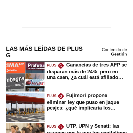
LAS MÁS LEÍDAS DE PLUS
Contenido de
G
Gestión
Ganancias de tres AFP se
PLUS
G
disparan más de 24%, pero en
una caen, ¿a cuál está afiliado
usted?
Fujimori propone
PLUS
G
eliminar ley que puso en jaque
peajes: ¿qué implicaría los
usuarios?
UTP, UPN y Senati: las
PLUS
G
razones por la que los capitalinos