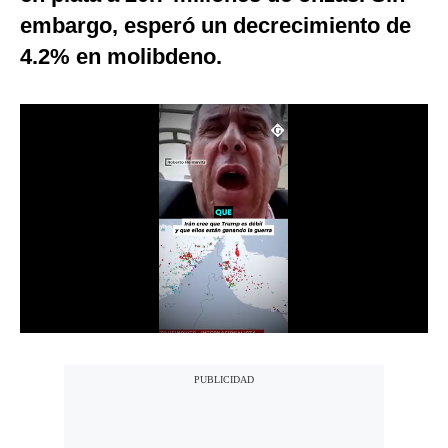
embargo, esperó un decrecimiento de
Notas Contratadas
4.2% en molibdeno.
Podcast
Gestión TV
Videos
Fotogalerías
gestion.pe
¿quiénes
Somos?
Términos
Y
Condiciones
Política
De
Privacidad