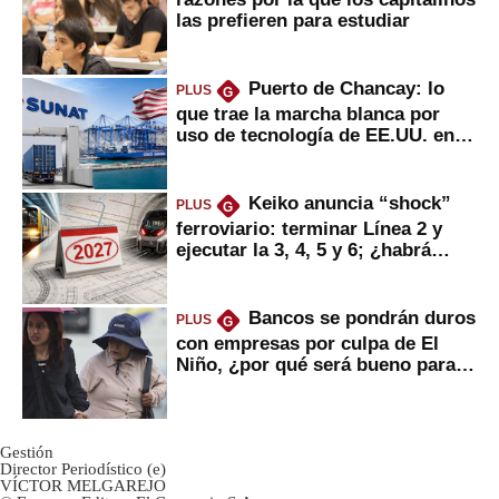
las prefieren para estudiar
Puerto de Chancay: lo
PLUS
G
que trae la marcha blanca por
uso de tecnología de EE.UU. en
mercancías
Keiko anuncia “shock”
PLUS
G
ferroviario: terminar Línea 2 y
ejecutar la 3, 4, 5 y 6; ¿habrá
avances?
Bancos se pondrán duros
PLUS
G
con empresas por culpa de El
Niño, ¿por qué será bueno para
ahorristas?
Gestión
Director Periodístico (e)
VÍCTOR MELGAREJO