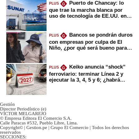
Puerto de Chancay: lo
PLUS
G
que trae la marcha blanca por
uso de tecnología de EE.UU. en
mercancías
Bancos se pondrán duros
PLUS
G
con empresas por culpa de El
Niño, ¿por qué será bueno para
ahorristas?
Keiko anuncia “shock”
PLUS
G
ferroviario: terminar Línea 2 y
ejecutar la 3, 4, 5 y 6; ¿habrá
avances?
Gestión
Director Periodístico (e)
VÍCTOR MELGAREJO
© Empresa Editora El Comercio S.A.
Calle Paracas #532, Pueblo Libre, Lima.
Copyright© | Gestion.pe | Grupo El Comercio | Todos los derechos
reservados
SECCIONES: