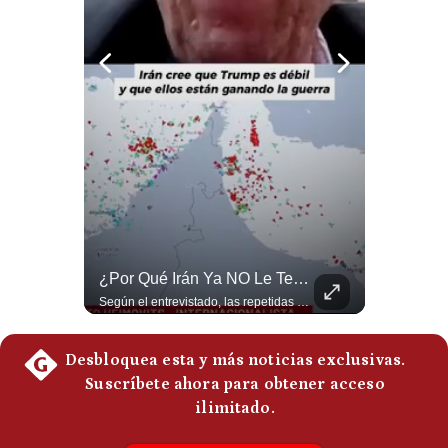
Notas Contratadas
Podcast
Gestión TV
Videos
Fotogalerías
gestion.pe
NOTICIAS DE ÚLTIMA HORA: EE.UU. Se Queda Sin Misiles En Medio Oriente
¿Por Qué Irán Ya NO Le Teme A Donald Trump? | #radar24
NOTICIAS DE ÚLTIMA HORA: 1️⃣ EE.UU.: Habría gastado casi el 80% de sus misiles más avanzados (THAAD), un factor clave en las decisiones de Donald Trump frente a Irán. 2️⃣ Argentina y Brasil: Tensión diplomática escala; Brasil solicita el regreso del embajador argentino tras fuertes declaraciones de Javier Milei. 3️⃣ México: Asesinan al influencer César Gastélum a balazos durante una transmisión en vivo en Culiacán, Sinaloa. 4️⃣ Alemania: Ataque con dron explosivo obliga a suspender el aeropuerto de Leipzig, punto logístico clave de la OTAN para enviar material a Ucrania. ¿Qué noticia te parece la más impactante del día? ¡Te leo en los comentarios! 👇 #EEUU #JavierMilei #CesarGastelum #Alemania #Noticias #UltimaHora #NoticiasDelDia 🚀 ¿Quieres entender el mundo sin ruido? Únete a nuestra comunidad y forma parte del cambio. #GestiónNewsroomLive #NoticiasGlobales #AnálisisGeopolítico #EconomíaMundial #IA #Geopolítica #LatinosEnUSA #NoticiasEnEspañol 👉 Suscríbete y activa la campana para no perderte nuestro análisis diario. 🌎 Síguenos en nuestras redes sociales: 📌 Web oficial: https://gestion.pe/mundo/ 📌 LinkedIn: http://bit.ly/3HYIET0 📌 X (Twitter): http://bit.ly/4noZtX9 📌 TikTok: http://bit.ly/4evB6TO
Según el entrevistado, las repetidas amenazas de Donald Trump y sus posteriores retrocesos habrían reducido su credibilidad ante Irán. Los nuevos sectores radicales iraníes interpretarían esta conducta como una señal de debilidad y considerarían que resistir durante meses frente a Estados Unidos ya representa una victoria. #DonaldTrump #Irán #EstadosUnidos #Geopolitica #NoticiasInternacionales #Shorts #MedioOriente 👉 Suscríbete y activa la campana para no perderte nuestro análisis diario. 🌎 Síguenos en nuestras redes sociales: 📌 Web oficial: https://gestion.pe/mundo/ 📌 LinkedIn: http://bit.ly/3HYIET0 📌 X (Twitter): http://bit.ly/4noZtX9 📌 TikTok: http://bit.ly/4evB6TO
¿quiénes
Somos?
Términos
Y
Condiciones
Política
De
Privacidad