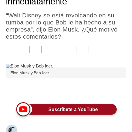
inmediatamente”
Tu Dinero
“Walt Disney se está revolcando en su
tumba por lo que Bob le ha hecho a su
Finanzas Personales
empresa”, dijo Elon Musk. ¿Qué motivó
Inmobiliarias
estos comentarios?
Plus G
Opinión
Editorial
Elon Musk y Bob Iger.
Pregunta de hoy
Únete a nuestro canal
Blogs
Tendencias
Suscríbete a YouTube
Lujo
Viajes