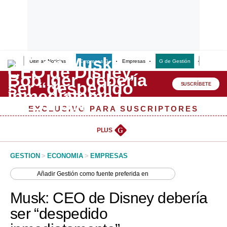
Últimas Noticias
Empresas G
Empresas
G de Gestión
Finanzas
Lo último
Peru Quiosco
SUSCRÍBETE
Portada
EXCLUSIVO PARA SUSCRIPTORES
Empresas
PLUS
G
Management & Empleo
GESTION
>
ECONOMIA
>
EMPRESAS
Economía
Añadir
Gestión
como fuente preferida en
Mercados
Musk: CEO de Disney debería
Perú
ser “despedido
Política