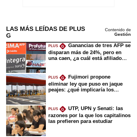
LAS MÁS LEÍDAS DE PLUS
Contenido de
G
Gestión
Ganancias de tres AFP se
PLUS
G
disparan más de 24%, pero en
una caen, ¿a cuál está afiliado
usted?
Fujimori propone
PLUS
G
eliminar ley que puso en jaque
peajes: ¿qué implicaría los
usuarios?
UTP, UPN y Senati: las
PLUS
G
razones por la que los capitalinos
las prefieren para estudiar