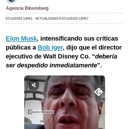
Agencia Bloomberg
Moda
07/12/2023 13H51
- ACTUALIZADO A 07/12/2023 13H57
Estilos
Mundo
Elon Musk
, intensificando sus críticas
EEUU
públicas a
Bob Iger
, dijo que el director
México
ejecutivo de Walt Disney Co. “
debería
ser despedido inmediatamente
”.
España
Internacional
Tecnología
Club del Suscriptor
Mix
G de Gestión