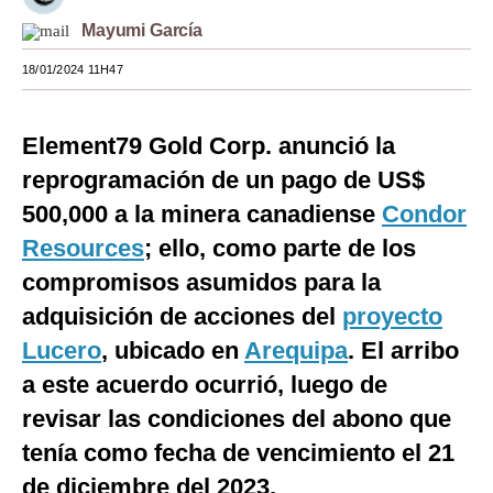
Mayumi García
Moda
18/01/2024 11H47
Estilos
Mundo
Element79 Gold Corp. anunció la
EEUU
reprogramación de un pago de US$
México
500,000 a la minera canadiense
Condor
Resources
; ello, como parte de los
España
compromisos asumidos para la
Internacional
adquisición de acciones del
proyecto
Tecnología
Lucero
, ubicado en
Arequipa
. El arribo
a este acuerdo ocurrió, luego de
Club del Suscriptor
revisar las condiciones del abono que
Mix
tenía como fecha de vencimiento el 21
G de Gestión
de diciembre del 2023.