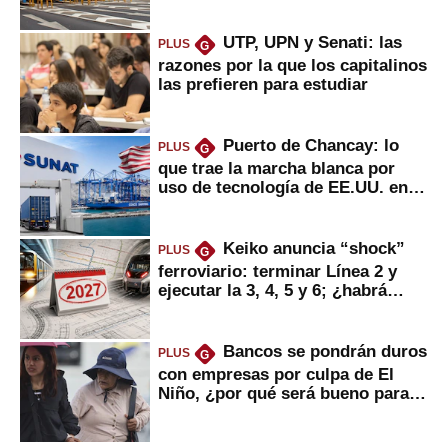
UTP, UPN y Senati: las
PLUS
G
razones por la que los capitalinos
las prefieren para estudiar
Puerto de Chancay: lo
PLUS
G
que trae la marcha blanca por
uso de tecnología de EE.UU. en
mercancías
Keiko anuncia “shock”
PLUS
G
ferroviario: terminar Línea 2 y
ejecutar la 3, 4, 5 y 6; ¿habrá
avances?
Bancos se pondrán duros
PLUS
G
con empresas por culpa de El
Niño, ¿por qué será bueno para
ahorristas?