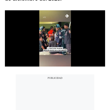
Notas Contratadas
Podcast
Gestión TV
Videos
Fotogalerías
gestion.pe
¿quiénes
Somos?
Términos
Y
Condiciones
Política
De
Privacidad