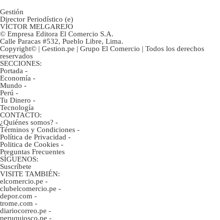
Gestión
Director Periodístico (e)
VÍCTOR MELGAREJO
© Empresa Editora El Comercio S.A.
Calle Paracas #532, Pueblo Libre, Lima.
Copyright© | Gestion.pe | Grupo El Comercio | Todos los derechos
reservados
SECCIONES:
Portada
-
Economía
-
Mundo
-
Perú
-
Tu Dinero
-
Tecnología
CONTACTO:
¿Quiénes somos?
-
Términos y Condiciones
-
Política de Privacidad
-
Politica de Cookies
-
Preguntas Frecuentes
SÍGUENOS:
Suscríbete
VISITE TAMBIÉN:
elcomercio.pe
-
clubelcomercio.pe
-
depor.com
-
trome.com
-
diariocorreo.pe
-
peruquiosco.pe
-