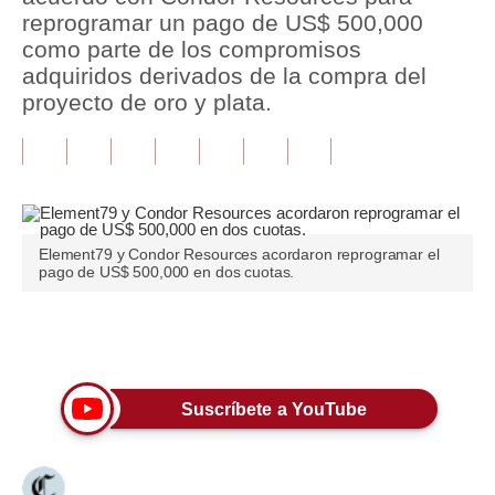
reprogramar un pago de US$ 500,000
Tu Dinero
como parte de los compromisos
adquiridos derivados de la compra del
Finanzas Personales
proyecto de oro y plata.
Inmobiliarias
Plus G
Opinión
Element79 y Condor Resources acordaron reprogramar el
Editorial
pago de US$ 500,000 en dos cuotas.
Pregunta de hoy
Únete a nuestro canal
Blogs
Tendencias
Suscríbete a YouTube
Lujo
Viajes