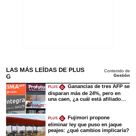
LAS MÁS LEÍDAS DE PLUS
Contenido de
G
Gestión
Ganancias de tres AFP se
PLUS
G
disparan más de 24%, pero en
una caen, ¿a cuál está afiliado
usted?
Fujimori propone
PLUS
G
eliminar ley que puso en jaque
peajes: ¿qué cambios implicaría?