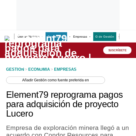
Últimas Noticias
Empresas G
Empresas
G de Gestión
Finanzas
Lo último
Peru Quiosco
SUSCRÍBETE
Portada
GESTION
>
ECONOMIA
>
EMPRESAS
Empresas
Añadir
Gestión
como fuente preferida en
Management & Empleo
Element79 reprograma pagos
Economía
para adquisición de proyecto
Lucero
Mercados
Perú
Empresa de exploración minera llegó a un
acuerdo con Condor Resources para
Política