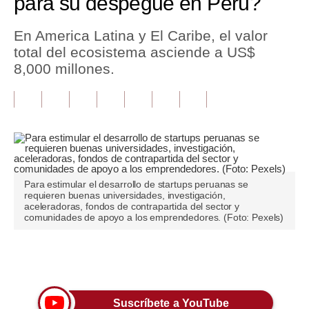
para su despegue en Perú?
Tu Dinero
En America Latina y El Caribe, el valor
total del ecosistema asciende a US$
Finanzas Personales
8,000 millones.
Inmobiliarias
Plus G
Opinión
Editorial
Para estimular el desarrollo de startups peruanas se
Pregunta de hoy
requieren buenas universidades, investigación,
aceleradoras, fondos de contrapartida del sector y
comunidades de apoyo a los emprendedores. (Foto: Pexels)
Blogs
Tendencias
Únete a nuestro canal
Lujo
Viajes
Suscríbete a YouTube