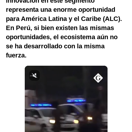
innovación en este segmento
Notas Contratadas
representa una enorme oportunidad
para América Latina y el Caribe (ALC).
Podcast
En Perú, si bien existen las mismas
Gestión TV
oportunidades, el ecosistema aún no
Videos
se ha desarrollado con la misma
Fotogalerías
fuerza.
gestion.pe
¿quiénes
Somos?
Términos
Y
Condiciones
Política
De
Privacidad