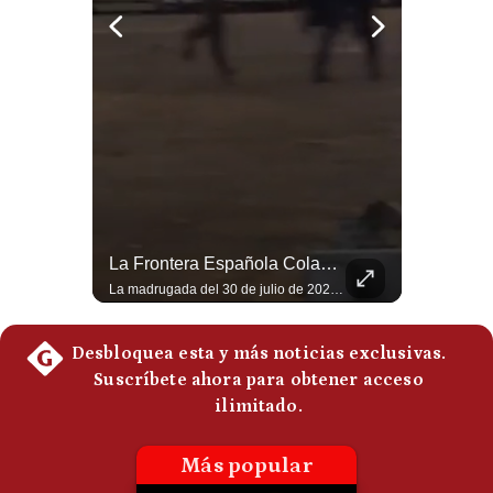
Politica
De
Cookies
Preguntas
Frecuentes
La Guerra De EE.UU. Estaría Beneficiando A China | Gestión Mundo
La Frontera Española Colapsa ¿Qué Está Pasando En Ceuta? | Gestión Mundo
El analista internacional Guido Larson cuestiona la estrategia comercial estadounidense. Menciona los aranceles impuestos incluso a países latinoamericanos y contrasta esa política con el avance de China. Además, señala que Pekín controla aproximadamente el 90% del mercado de tierras raras y concluye con una paradoja: el conflicto iniciado por Washington estaría beneficiando indirectamente a uno de sus principales competidores. 🚀 ¿Quieres entender el mundo sin ruido? Únete a nuestra comunidad y forma parte del cambio. #GestiónNewsroomLive #NoticiasGlobales #AnálisisGeopolítico #EconomíaMundial #IA #Geopolítica #LatinosEnUSA #NoticiasEnEspañol 👉 Suscríbete y activa la campana para no perderte nuestro análisis diario. 🌎 Síguenos en nuestras redes sociales: 📌 Web oficial: https://gestion.pe/mundo/ 📌 LinkedIn: http://bit.ly/3HYIET0 📌 X (Twitter): http://bit.ly/4noZtX9 📌 TikTok: http://bit.ly/4evB6TO
La madrugada del 30 de julio de 2026 marcó un antes y un después en el Estrecho de Gibraltar. En cuestión de horas, cerca de 72.000 migrantes marroquíes ingresaron al territorio español de Ceuta, desbordando por completo a una ciudad de apenas 85.000 habitantes. En este video, explicamos los detalles de la emergencia humana y las ramificaciones geopolíticas del conflicto: la trampa de los rumores en redes sociales, el rol de Marruecos, el acercamiento de España a Argelia y la respuesta de la Unión Europea ante las amenazas de suspensión del Tratado Schengen. #Ceuta #España #Marruecos #Geopolitica #PedroSanchez #NoticiasInternacionales #Schengen #Europa #CrisisMigratoria 👉 Suscríbete y activa la campana para no perderte nuestro análisis diario. 🌎 Síguenos en nuestras redes sociales: 📌 Web oficial: https://gestion.pe/mundo/ 📌 LinkedIn: http://bit.ly/3HYIET0 📌 X (Twitter): http://bit.ly/4noZtX9 📌 TikTok: http://bit.ly/4evB6TO