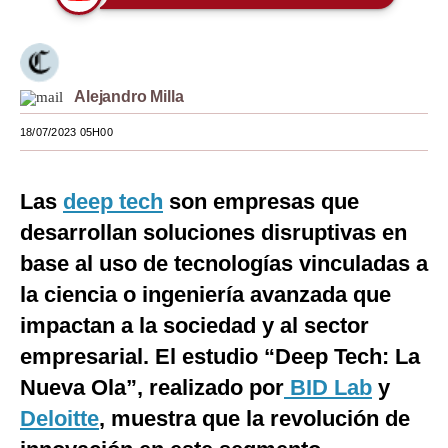
Moda
Estilos
Alejandro Milla
Mundo
18/07/2023 05H00
EEUU
México
Las
deep tech
son empresas que
desarrollan soluciones disruptivas en
España
base al uso de tecnologías vinculadas a
Internacional
la ciencia o ingeniería avanzada que
Tecnología
impactan a la sociedad y al sector
Club del Suscriptor
empresarial. El estudio “Deep Tech: La
Nueva Ola”, realizado por
BID Lab
y
Mix
Deloitte
, muestra que la revolución de
G de Gestión