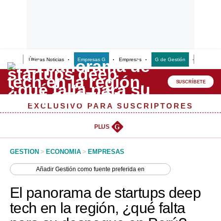
Últimas Noticias
Empresas G
Empresas
G de Gestión
Finanzas
Lo último
Peru Quiosco
SUSCRÍBETE
Portada
EXCLUSIVO PARA SUSCRIPTORES
Empresas
PLUS
G
Management & Empleo
GESTION
>
ECONOMIA
>
EMPRESAS
Economía
Añadir
Gestión
como fuente preferida en
Mercados
El panorama de startups deep
Perú
tech en la región, ¿qué falta
Política