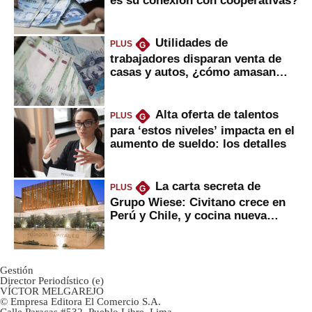
Utilidades de
PLUS
G
trabajadores disparan venta de
casas y autos, ¿cómo amasan
tanta liquidez?
Alta oferta de talentos
PLUS
G
para ‘estos niveles’ impacta en el
aumento de sueldo: los detalles
La carta secreta de
PLUS
G
Grupo Wiese: Civitano crece en
Perú y Chile, y cocina nueva
marca
Gestión
Director Periodístico (e)
VÍCTOR MELGAREJO
© Empresa Editora El Comercio S.A.
Calle Paracas #532, Pueblo Libre, Lima.