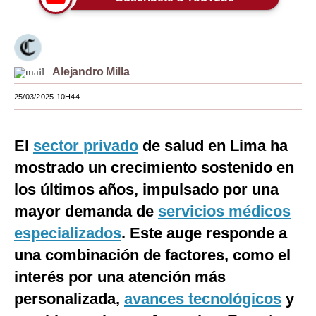
Moda
Estilos
Alejandro Milla
Mundo
25/03/2025 10H44
EEUU
México
El
sector privado
de salud en Lima ha
España
mostrado un crecimiento sostenido en
los últimos años, impulsado por una
Internacional
mayor demanda de
servicios médicos
Tecnología
especializados
. Este auge responde a
Club del Suscriptor
una combinación de factores, como el
interés por una atención más
Mix
personalizada,
avances tecnológicos
y
G de Gestión