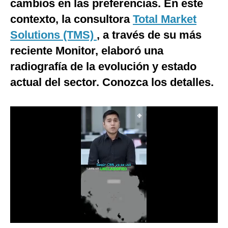
cambios en las preferencias. En este
Notas Contratadas
contexto, la consultora
Total Market
Podcast
Solutions (TMS)
, a través de su más
reciente Monitor, elaboró una
Gestión TV
radiografía de la evolución y estado
Videos
actual del sector. Conozca los detalles.
Fotogalerías
gestion.pe
¿quiénes
Somos?
Términos
Y
Condiciones
Política
De
Privacidad