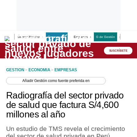
Últimas Noticias
Empresas G
Empresas
G de Gestión
Finanzas
Lo último
Peru Quiosco
SUSCRÍBETE
Portada
GESTION
>
ECONOMIA
>
EMPRESAS
Empresas
Añadir
Gestión
como fuente preferida en
Management & Empleo
Radiografía del sector privado
Economía
de salud que factura S/4,600
millones al año
Mercados
Perú
Un estudio de TMS revela el crecimiento
del sector de salud privada en Perú,
Política