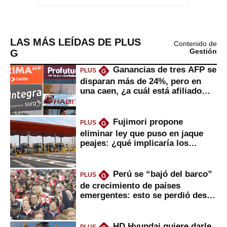
LAS MÁS LEÍDAS DE PLUS
Contenido de
G
Gestión
Ganancias de tres AFP se
PLUS
G
disparan más de 24%, pero en
una caen, ¿a cuál está afiliado
usted?
Fujimori propone
PLUS
G
eliminar ley que puso en jaque
peajes: ¿qué implicaría los
usuarios?
Perú se “bajó del barco”
PLUS
G
de crecimiento de países
emergentes: esto se perdió desde
2022
HD Hyundai quiere darle