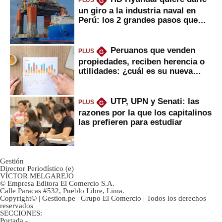
PLUS
G
un giro a la industria naval en
Perú: los 2 grandes pasos que
daría
Peruanos que venden
PLUS
G
propiedades, reciben herencia o
utilidades: ¿cuál es su nueva
inversión clave?
UTP, UPN y Senati: las
PLUS
G
razones por la que los capitalinos
las prefieren para estudiar
Gestión
Director Periodístico (e)
VÍCTOR MELGAREJO
© Empresa Editora El Comercio S.A.
Calle Paracas #532, Pueblo Libre, Lima.
Copyright© | Gestion.pe | Grupo El Comercio | Todos los derechos
reservados
SECCIONES:
Portada
-