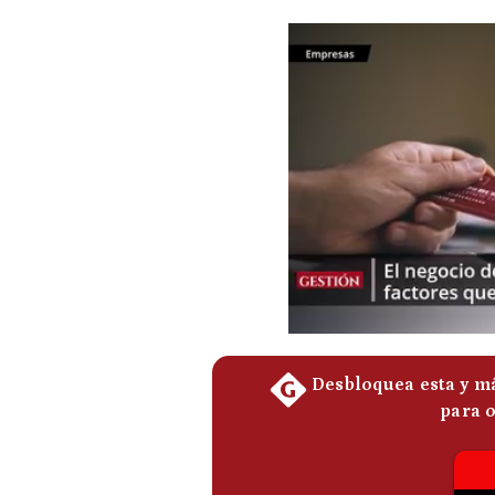
Podcast
Gestión TV
Videos
Fotogalerías
gestion.pe
¿quiénes
Somos?
Términos
Y
Condiciones
Política
De
Privacidad
Politica