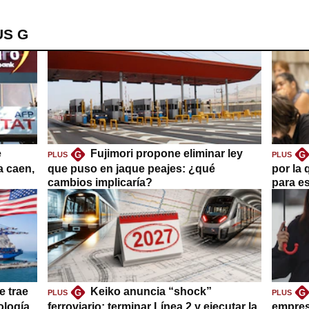
US G
e
Fujimori propone eliminar ley
G
G
PLUS
PLUS
a caen,
que puso en jaque peajes: ¿qué
por la 
cambios implicaría?
para es
e trae
Keiko anuncia “shock”
G
G
PLUS
PLUS
ología
ferroviario: terminar Línea 2 y ejecutar la
empres