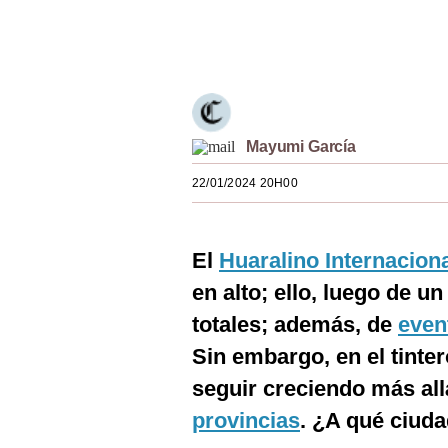
Estilos
Únete a nuestro canal
Mundo
EEUU
México
Mayumi García
España
22/01/2024 20H00
Internacional
El
Huaralino Internacion
Tecnología
en alto; ello, luego de u
Club del Suscriptor
totales; además, de
even
Mix
Sin embargo, en el tinte
G de Gestión
seguir creciendo más al
provincias
. ¿A qué ciuda
Notas Contratadas