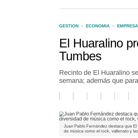
Finanzas Personales
Inmobiliarias
GESTION
>
ECONOMIA
>
EMPRESA
Plus G
El Huaralino p
Opinión
Tumbes
Editorial
Pregunta de hoy
Recinto de El Huaralino se
semana; además que para 
Blogs
Tendencias
Lujo
Viajes
Juan Pablo Fernández destaca que El H
de música como el rock, vallenato y la
Moda