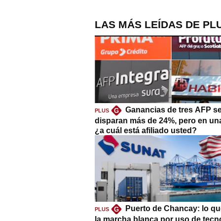
LAS MÁS LEÍDAS DE PL
Ganancias de tres AFP s
G
PLUS
disparan más de 24%, pero en un
¿a cuál está afiliado usted?
Puerto de Chancay: lo qu
G
PLUS
la marcha blanca por uso de tecn