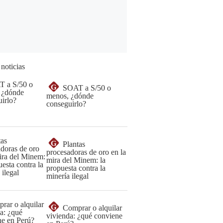
 noticias
G
SOAT a S/50 o
menos, ¿dónde
conseguirlo?
G
Plantas
procesadoras de oro en la
mira del Minem: la
propuesta contra la
minería ilegal
G
Comprar o alquilar
vivienda: ¿qué conviene