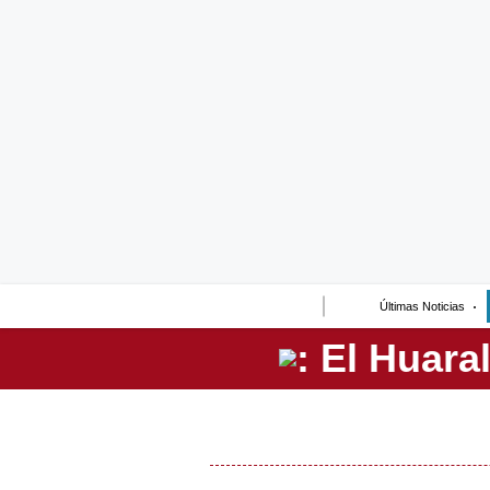
Lo último
Peru Quiosco
Portada
Empresas
Management & Empleo
Economía
Últimas Noticias
Mercados
Perú
Política
Tu Dinero