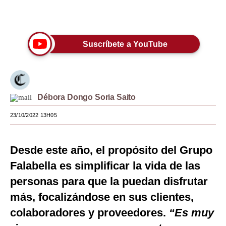
Únete a nuestro canal
Moda
Estilos
Suscríbete a YouTube
Mundo
EEUU
México
Débora Dongo Soria Saito
España
23/10/2022 13H05
Internacional
Desde este año, el propósito del Grupo
Tecnología
Falabella es simplificar la vida de las
Club del Suscriptor
personas para que la puedan disfrutar
más, focalizándose en sus clientes,
Mix
colaboradores y proveedores.
“Es muy
G de Gestión