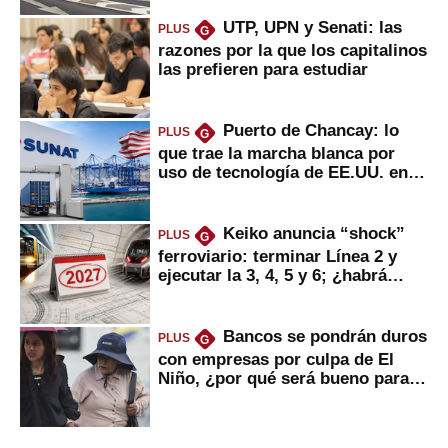
UTP, UPN y Senati: las
PLUS
G
razones por la que los capitalinos
las prefieren para estudiar
Puerto de Chancay: lo
PLUS
G
que trae la marcha blanca por
uso de tecnología de EE.UU. en
mercancías
Keiko anuncia “shock”
PLUS
G
ferroviario: terminar Línea 2 y
ejecutar la 3, 4, 5 y 6; ¿habrá
avances?
Bancos se pondrán duros
PLUS
G
con empresas por culpa de El
Niño, ¿por qué será bueno para
ahorristas?