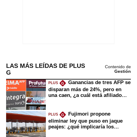
LAS MÁS LEÍDAS DE PLUS
Contenido de
G
Gestión
Ganancias de tres AFP se
PLUS
G
disparan más de 24%, pero en
una caen, ¿a cuál está afiliado
usted?
Fujimori propone
PLUS
G
eliminar ley que puso en jaque
peajes: ¿qué implicaría los
usuarios?