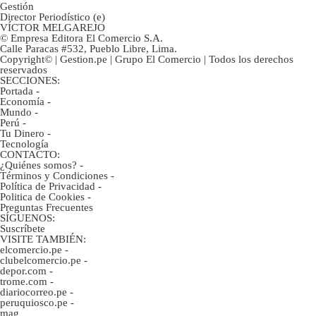
Gestión
Director Periodístico (e)
VÍCTOR MELGAREJO
© Empresa Editora El Comercio S.A.
Calle Paracas #532, Pueblo Libre, Lima.
Copyright© | Gestion.pe | Grupo El Comercio | Todos los derechos
reservados
SECCIONES:
Portada
-
Economía
-
Mundo
-
Perú
-
Tu Dinero
-
Tecnología
CONTACTO:
¿Quiénes somos?
-
Términos y Condiciones
-
Política de Privacidad
-
Politica de Cookies
-
Preguntas Frecuentes
SÍGUENOS:
Suscríbete
VISITE TAMBIÉN:
elcomercio.pe
-
clubelcomercio.pe
-
depor.com
-
trome.com
-
diariocorreo.pe
-
peruquiosco.pe
-
mag