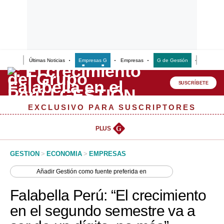
Últimas Noticias
Empresas G
Empresas
G de Gestión
Finanzas
Lo último
Peru Quiosco
SUSCRÍBETE
Portada
EXCLUSIVO PARA SUSCRIPTORES
Empresas
PLUS
G
Management & Empleo
GESTION
>
ECONOMIA
>
EMPRESAS
Economía
Añadir
Gestión
como fuente preferida en
Mercados
Falabella Perú: “El crecimiento
Perú
en el segundo semestre va a
Política