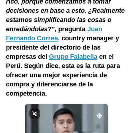
rico, porque comenzamos a tomar
Notas Contratadas
decisiones en base a esto. ¿Realmente
Podcast
estamos simplificando las cosas o
enredándolas?”
, pregunta
Juan
Gestión TV
Fernando Correa
, country manager y
Videos
presidente del directorio de las
Fotogalerías
empresas del
Grupo Falabella
en el
Perú. Según dice, esta es la ruta para
ofrecer una mejor experiencia de
gestion.pe
compra y diferenciarse de la
¿quiénes
competencia.
Somos?
Términos
Y
Condiciones
Política
De
Privacidad