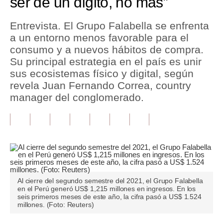
ser de un dígito, no más”
Tu Dinero
Entrevista. El Grupo Falabella se enfrenta
a un entorno menos favorable para el
Finanzas Personales
consumo y a nuevos hábitos de compra.
Inmobiliarias
Su principal estrategia en el país es unir
sus ecosistemas físico y digital, según
Plus G
revela Juan Fernando Correa, country
manager del conglomerado.
Opinión
Editorial
Pregunta de hoy
Blogs
Tendencias
Al cierre del segundo semestre del 2021, el Grupo Falabella
en el Perú generó US$ 1,215 millones en ingresos. En los
seis primeros meses de este año, la cifra pasó a US$ 1.524
Lujo
millones. (Foto: Reuters)
Viajes