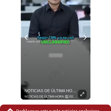
Politica
De
Cookies
Preguntas
Frecuentes
¿Por Qué Irán Ya NO Le Teme A Donald Trump? | #radar24
NOTICIAS DE ÚLTIMA HORA: EE.UU. Se Queda Sin Misiles En Medio Oriente
Según el entrevistado, las repetidas amenazas de Donald Trump y sus posteriores retrocesos habrían reducido su credibilidad ante Irán. Los nuevos sectores radicales iraníes interpretarían esta conducta como una señal de debilidad y considerarían que resistir durante meses frente a Estados Unidos ya representa una victoria. #DonaldTrump #Irán #EstadosUnidos #Geopolitica #NoticiasInternacionales #Shorts #MedioOriente 👉 Suscríbete y activa la campana para no perderte nuestro análisis diario. 🌎 Síguenos en nuestras redes sociales: 📌 Web oficial: https://gestion.pe/mundo/ 📌 LinkedIn: http://bit.ly/3HYIET0 📌 X (Twitter): http://bit.ly/4noZtX9 📌 TikTok: http://bit.ly/4evB6TO
NOTICIAS DE ÚLTIMA HORA: 1️⃣ EE.UU.: Habría gastado casi el 80% de sus misiles más avanzados (THAAD), un factor clave en las decisiones de Donald Trump frente a Irán. 2️⃣ Argentina y Brasil: Tensión diplomática escala; Brasil solicita el regreso del embajador argentino tras fuertes declaraciones de Javier Milei. 3️⃣ México: Asesinan al influencer César Gastélum a balazos durante una transmisión en vivo en Culiacán, Sinaloa. 4️⃣ Alemania: Ataque con dron explosivo obliga a suspender el aeropuerto de Leipzig, punto logístico clave de la OTAN para enviar material a Ucrania. ¿Qué noticia te parece la más impactante del día? ¡Te leo en los comentarios! 👇 #EEUU #JavierMilei #CesarGastelum #Alemania #Noticias #UltimaHora #NoticiasDelDia 🚀 ¿Quieres entender el mundo sin ruido? Únete a nuestra comunidad y forma parte del cambio. #GestiónNewsroomLive #NoticiasGlobales #AnálisisGeopolítico #EconomíaMundial #IA #Geopolítica #LatinosEnUSA #NoticiasEnEspañol 👉 Suscríbete y activa la campana para no perderte nuestro análisis diario. 🌎 Síguenos en nuestras redes sociales: 📌 Web oficial: https://gestion.pe/mundo/ 📌 LinkedIn: http://bit.ly/3HYIET0 📌 X (Twitter): http://bit.ly/4noZtX9 📌 TikTok: http://bit.ly/4evB6TO