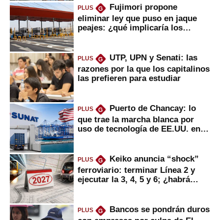
Fujimori propone
PLUS
G
eliminar ley que puso en jaque
peajes: ¿qué implicaría los
usuarios?
UTP, UPN y Senati: las
PLUS
G
razones por la que los capitalinos
las prefieren para estudiar
Puerto de Chancay: lo
PLUS
G
que trae la marcha blanca por
uso de tecnología de EE.UU. en
mercancías
Keiko anuncia “shock”
PLUS
G
ferroviario: terminar Línea 2 y
ejecutar la 3, 4, 5 y 6; ¿habrá
avances?
Bancos se pondrán duros
PLUS
G