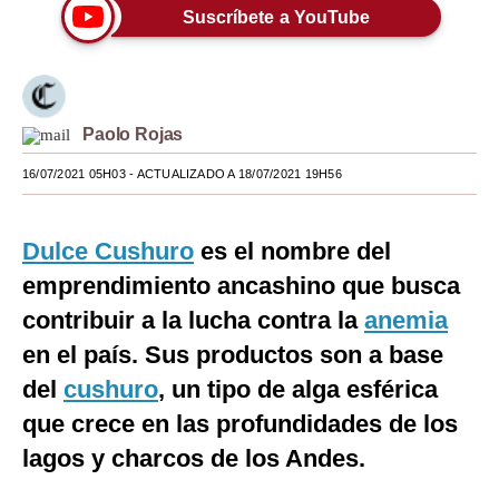
Suscríbete a YouTube
Moda
Estilos
Mundo
Paolo Rojas
EEUU
16/07/2021 05H03
- ACTUALIZADO A 18/07/2021 19H56
México
Dulce Cushuro
es el nombre del
España
emprendimiento ancashino que busca
Internacional
contribuir a la lucha contra la
anemia
Tecnología
en el país. Sus productos son a base
del
cushuro
, un tipo de alga esférica
Club del Suscriptor
que crece en las profundidades de los
Mix
lagos y charcos de los Andes.
G de Gestión