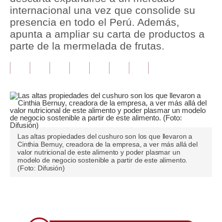
internacional una vez que consolide su
Tu Dinero
presencia en todo el Perú. Además,
apunta a ampliar su carta de productos a
Finanzas Personales
parte de la mermelada de frutas.
Inmobiliarias
Plus G
Opinión
Editorial
Las altas propiedades del cushuro son los que llevaron a
Pregunta de hoy
Cinthia Bernuy, creadora de la empresa, a ver más allá del
valor nutricional de este alimento y poder plasmar un
Blogs
modelo de negocio sostenible a partir de este alimento.
(Foto: Difusión)
Tendencias
Lujo
Únete a nuestro canal
Viajes