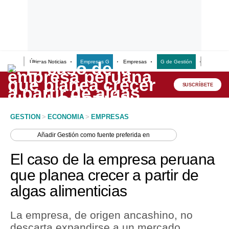
Últimas Noticias
Empresas G
Empresas
G de Gestión
Finanzas
Lo último
Peru Quiosco
SUSCRÍBETE
Portada
GESTION
>
ECONOMIA
>
EMPRESAS
Empresas
Añadir
Gestión
como fuente preferida en
Management & Empleo
El caso de la empresa peruana
Economía
que planea crecer a partir de
algas alimenticias
Mercados
Perú
La empresa, de origen ancashino, no
descarta expandirse a un mercado
Política