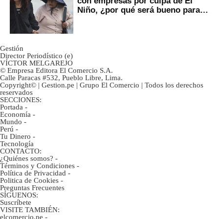
con empresas por culpa de El
Niño, ¿por qué será bueno para
ahorristas?
Gestión
Director Periodístico (e)
VÍCTOR MELGAREJO
© Empresa Editora El Comercio S.A.
Calle Paracas #532, Pueblo Libre, Lima.
Copyright© | Gestion.pe | Grupo El Comercio | Todos los derechos
reservados
SECCIONES:
Portada
-
Economía
-
Mundo
-
Perú
-
Tu Dinero
-
Tecnología
CONTACTO:
¿Quiénes somos?
-
Términos y Condiciones
-
Política de Privacidad
-
Politica de Cookies
-
Preguntas Frecuentes
SÍGUENOS:
Suscríbete
VISITE TAMBIÉN:
elcomercio.pe
-