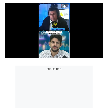
Notas Contratadas
Podcast
Gestión TV
Videos
Fotogalerías
gestion.pe
¿quiénes
Somos?
Términos
Y
Condiciones
Política
De
Privacidad