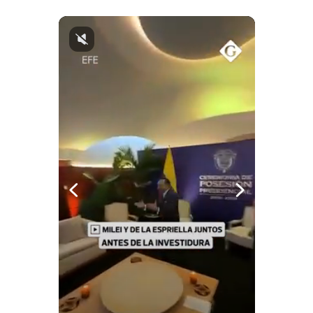
Notas Contratadas
Podcast
Gestión TV
Videos
Fotogalerías
gestion.pe
¿quiénes
Somos?
Términos
Y
Condiciones
Política
De
Privacidad