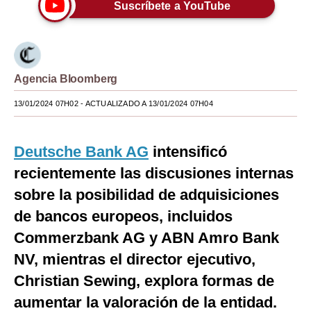
Suscríbete a YouTube
Moda
Estilos
Mundo
Agencia Bloomberg
EEUU
13/01/2024 07H02
- ACTUALIZADO A 13/01/2024 07H04
México
Deutsche Bank AG
intensificó
España
recientemente las discusiones internas
Internacional
sobre la posibilidad de adquisiciones
de bancos europeos, incluidos
Tecnología
Commerzbank AG y ABN Amro Bank
Club del Suscriptor
NV, mientras el director ejecutivo,
Mix
Christian Sewing, explora formas de
G de Gestión
aumentar la valoración de la entidad.