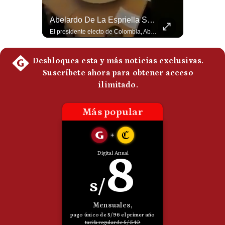
Politica
¿Por Qué EE.UU. Necesita Desesperadamente Al Golfo? | Gestión Mundo
Abelardo De La Espriella Se Reúne Con Javier Milei En Cali | Gestión Mundo
De
Cookies
Esteban Silva, politólogo internacional, explica que Estados Unidos necesita el apoyo territorial y marítimo de sus aliados del Golfo para operar cerca de Irán. Según su análisis, Teherán busca amenazar su estabilidad energética y económica para que estos gobiernos presionen a Washington y lo obliguen a negociar. #Iran #EEUU #Geopolitica #NoticiasInternacionales #Shorts 👉 Suscríbete y activa la campana para no perderte nuestro análisis diario. 🌎 Síguenos en nuestras redes sociales: 📌 Web oficial: https://gestion.pe/mundo/ 📌 LinkedIn: http://bit.ly/3HYIET0 📌 X (Twitter): http://bit.ly/4noZtX9 📌 TikTok: http://bit.ly/4evB6TO
El presidente electo de Colombia, Abelardo de la Espriella, sostuvo una reunión bilateral en Cali con el mandatario argentino Javier Milei. El encuentro se dio pocas horas antes de la ceremonia de investidura presidencial para el periodo 2026-2030, marcando el inicio de una nueva alianza estratégica regional. #DeLaEspriella #JavierMilei #Colombia #Argentina #PoliticaLatina #Shorts 👉 Suscríbete y activa la campana para no perderte nuestro análisis diario. 🌎 Síguenos en nuestras redes sociales: 📌 Web oficial: https://gestion.pe/mundo/ 📌 LinkedIn: http://bit.ly/3HYIET0 📌 X (Twitter): http://bit.ly/4noZtX9 📌 TikTok: http://bit.ly/4evB6TO
Preguntas
Frecuentes