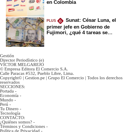
en Colombia
Sunat: César Luna, el
PLUS
G
primer jefe en Gobierno de
Fujimori, ¿qué 4 tareas se
marcan urgentes?
Gestión
Director Periodístico (e)
VÍCTOR MELGAREJO
© Empresa Editora El Comercio S.A.
Calle Paracas #532, Pueblo Libre, Lima.
Copyright© | Gestion.pe | Grupo El Comercio | Todos los derechos
reservados
SECCIONES:
Portada
-
Economía
-
Mundo
-
Perú
-
Tu Dinero
-
Tecnología
CONTACTO:
¿Quiénes somos?
-
Términos y Condiciones
-
Política de Privacidad
-