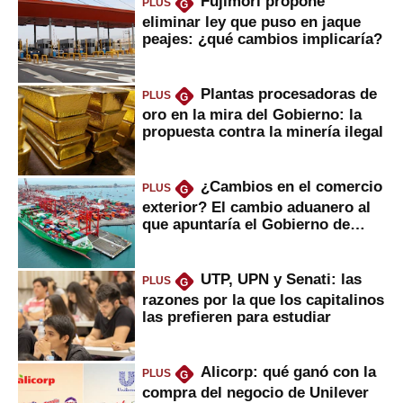
Fujimori propone
PLUS
G
eliminar ley que puso en jaque
peajes: ¿qué cambios implicaría?
Plantas procesadoras de
PLUS
G
oro en la mira del Gobierno: la
propuesta contra la minería ilegal
¿Cambios en el comercio
PLUS
G
exterior? El cambio aduanero al
que apuntaría el Gobierno de
Fujimori
UTP, UPN y Senati: las
PLUS
G
razones por la que los capitalinos
las prefieren para estudiar
Alicorp: qué ganó con la
PLUS
G
compra del negocio de Unilever