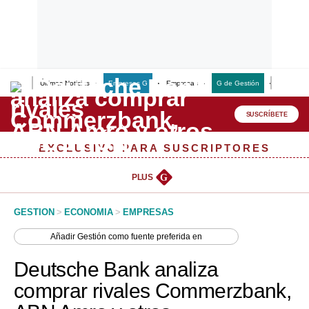
Últimas Noticias
Empresas G
Empresas
G de Gestión
Finanzas
Lo último
Peru Quiosco
SUSCRÍBETE
Portada
EXCLUSIVO PARA SUSCRIPTORES
Empresas
PLUS
G
Management & Empleo
GESTION
>
ECONOMIA
>
EMPRESAS
Economía
Añadir
Gestión
como fuente preferida en
Mercados
Deutsche Bank analiza
Perú
comprar rivales Commerzbank,
Política