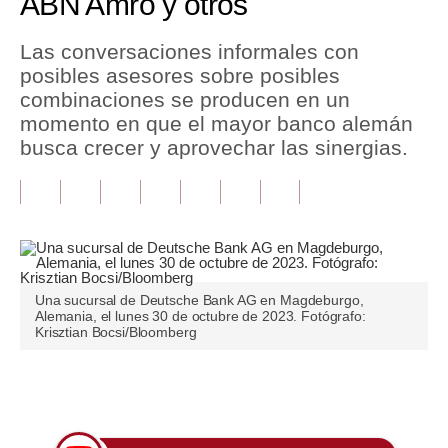
ABN Amro y otros
Tu Dinero
Las conversaciones informales con
posibles asesores sobre posibles
Finanzas Personales
combinaciones se producen en un
Inmobiliarias
momento en que el mayor banco alemán
busca crecer y aprovechar las sinergias.
Plus G
Opinión
Editorial
Pregunta de hoy
Una sucursal de Deutsche Bank AG en Magdeburgo,
Alemania, el lunes 30 de octubre de 2023. Fotógrafo:
Blogs
Krisztian Bocsi/Bloomberg
Tendencias
Únete a nuestro canal
Lujo
Viajes