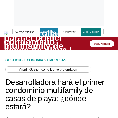
Últimas Noticias
Empresas G
Empresas
G de Gestión
Finanzas
Lo último
Peru Quiosco
SUSCRÍBETE
Portada
GESTION
>
ECONOMIA
>
EMPRESAS
Empresas
Añadir
Gestión
como fuente preferida en
Management & Empleo
Desarrolladora hará el primer
Economía
condominio multifamily de
casas de playa: ¿dónde
Mercados
estará?
Perú
Política