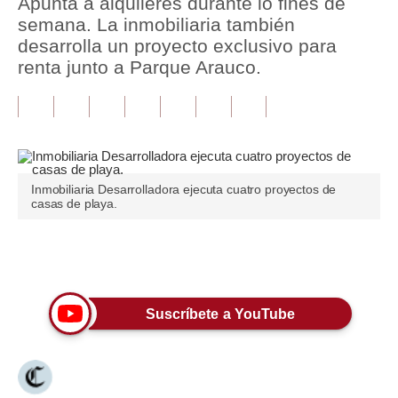
Apunta a alquileres durante lo fines de
semana. La inmobiliaria también
Tu Dinero
desarrolla un proyecto exclusivo para
renta junto a Parque Arauco.
Finanzas Personales
Inmobiliarias
Plus G
Opinión
Inmobiliaria Desarrolladora ejecuta cuatro proyectos de
casas de playa.
Editorial
Pregunta de hoy
Únete a nuestro canal
Blogs
Suscríbete a YouTube
Tendencias
Lujo
Viajes