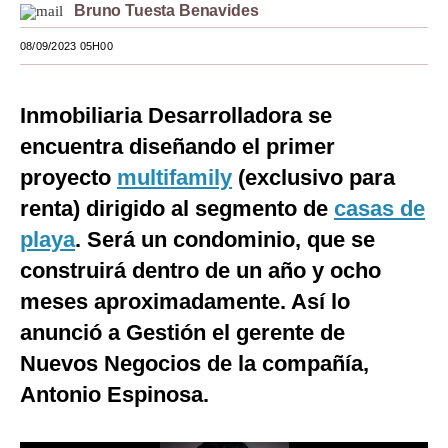
Bruno Tuesta Benavides
Moda
08/09/2023 05H00
Estilos
Mundo
Inmobiliaria Desarrolladora se
encuentra diseñando el primer
EEUU
proyecto
multifamily
(exclusivo para
México
renta) dirigido al segmento de
casas de
España
playa
. Será un condominio, que se
construirá dentro de un año y ocho
Internacional
meses aproximadamente. Así lo
Tecnología
anunció a Gestión el gerente de
Club del Suscriptor
Nuevos Negocios de la compañía,
Mix
Antonio Espinosa.
G de Gestión