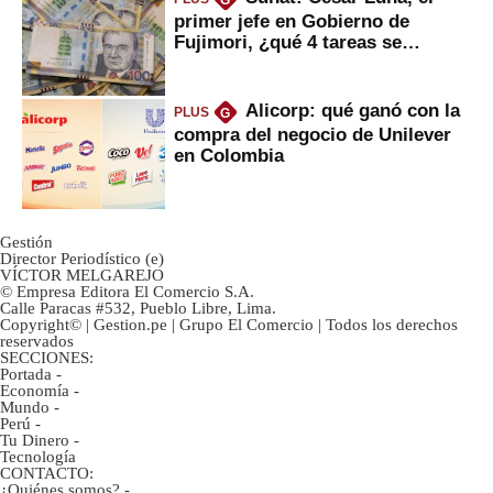
G
primer jefe en Gobierno de
Fujimori, ¿qué 4 tareas se
marcan urgentes?
Alicorp: qué ganó con la
PLUS
G
compra del negocio de Unilever
en Colombia
Gestión
Director Periodístico (e)
VÍCTOR MELGAREJO
© Empresa Editora El Comercio S.A.
Calle Paracas #532, Pueblo Libre, Lima.
Copyright© | Gestion.pe | Grupo El Comercio | Todos los derechos
reservados
SECCIONES:
Portada
-
Economía
-
Mundo
-
Perú
-
Tu Dinero
-
Tecnología
CONTACTO:
¿Quiénes somos?
-