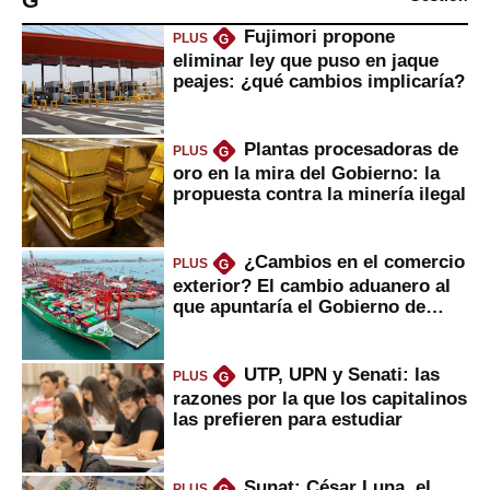
G
Fujimori propone
PLUS
G
eliminar ley que puso en jaque
peajes: ¿qué cambios implicaría?
Plantas procesadoras de
PLUS
G
oro en la mira del Gobierno: la
propuesta contra la minería ilegal
¿Cambios en el comercio
PLUS
G
exterior? El cambio aduanero al
que apuntaría el Gobierno de
Fujimori
UTP, UPN y Senati: las
PLUS
G
razones por la que los capitalinos
las prefieren para estudiar
Sunat: César Luna, el
PLUS