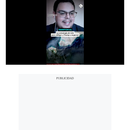
Notas Contratadas
Podcast
Gestión TV
Videos
Fotogalerías
gestion.pe
¿quiénes
Somos?
Términos
Y
Condiciones
Política
De
Privacidad