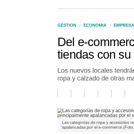
Finanzas Personales
Inmobiliarias
GESTION
>
ECONOMIA
>
EMPRESA
Plus G
Del e-commerce 
Opinión
tiendas con su 
Editorial
Pregunta de hoy
Los nuevos locales tendrá
ropa y calzado de otras m
Blogs
Tendencias
Lujo
Viajes
Las categorías de ropa y accesorios r
apalancadas por el e-commerce.(Foto:
Moda