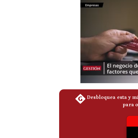
Podcast
Gestión TV
Videos
Fotogalerías
gestion.pe
¿quiénes
Somos?
Términos
Y
Condiciones
Política
De
Privacidad
Politica