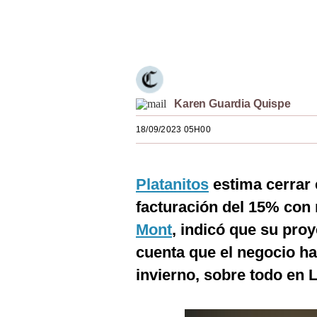
Estilos
Únete a nuestro canal
Mundo
EEUU
México
Karen Guardia Quispe
España
18/09/2023 05H00
Internacional
Platanitos
estima cerrar 
Tecnología
facturación del 15% con 
Club del Suscriptor
Mont
, indicó que su pr
Mix
cuenta que el negocio ha
G de Gestión
invierno, sobre todo en 
Notas Contratadas