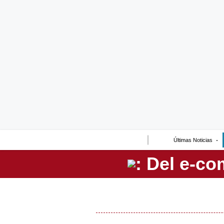
Lo último
Peru Quiosco
Portada
Empresas
Management & Empleo
Economía
Últimas Noticias
Mercados
Perú
Política
Tu Dinero