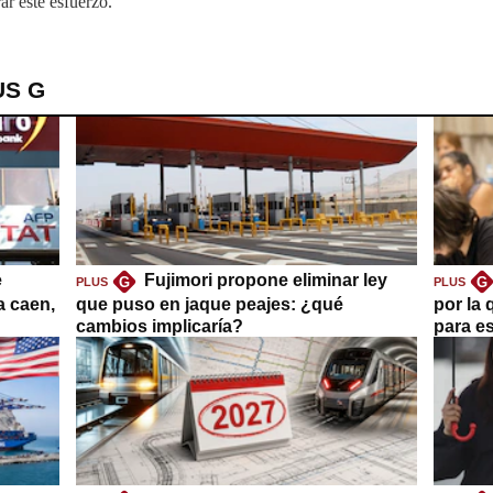
ar este esfuerzo.
US G
e
Fujimori propone eliminar ley
G
G
PLUS
PLUS
a caen,
que puso en jaque peajes: ¿qué
por la 
cambios implicaría?
para es