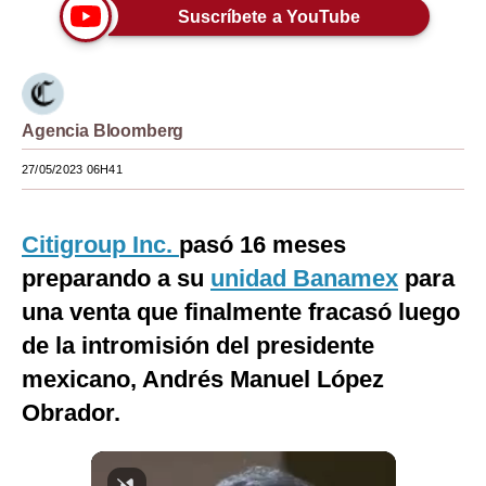
Suscríbete a YouTube
Moda
Estilos
Mundo
Agencia Bloomberg
EEUU
27/05/2023 06H41
México
Citigroup Inc.
pasó 16 meses
España
preparando a su
unidad Banamex
para
Internacional
una venta que finalmente fracasó luego
Tecnología
de la intromisión del presidente
mexicano, Andrés Manuel López
Club del Suscriptor
Obrador.
Mix
G de Gestión