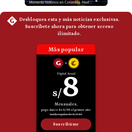
Un adolescente de 14 años mató a sus abuelos y luego atacó su colegio de secundaria en Tailandia, dejando cinco fallecidos adicionales y más de 30 heridos antes de quitarse la vida. Según las autoridades y el primer ministro Anutin Charnvirakul, el hecho habría sido motivado por estrés académico extremo. El suceso reabre el debate sobre la alta posesión de armas de fuego en el país asiático. #Tailandia #Noticias #UltimaHora #NoticiasInternacionales #Shorts 👉 Suscríbete y activa la campana para no perderte nuestro análisis diario. 🌎 Síguenos en nuestras redes sociales: 📌 Web oficial: https://gestion.pe/mundo/ 📌 LinkedIn: http://bit.ly/3HYIET0 📌 X (Twitter): http://bit.ly/4noZtX9 📌 TikTok: http://bit.ly/4evB6TO
Momento histórico en Colombia: Abelardo de la Espriella prestó juramento y recibió la banda presidencial en la Arena USC de Cali, convirtiéndose oficialmente en el nuevo Presidente de la República para el periodo 2026-2030. Por primera vez en la historia reciente del país, la investidura presidencial se celebró fuera de Bogotá. ¿Qué opinas del inicio de este nuevo mandato constitucional? #DeLaEspriella #Colombia #PosesionPresidencial #Cali #Shorts 👉 Suscríbete y activa la campana para no perderte nuestro análisis diario. 🌎 Síguenos en nuestras redes sociales: 📌 Web oficial: https://gestion.pe/mundo/ 📌 LinkedIn: http://bit.ly/3HYIET0 📌 X (Twitter): http://bit.ly/4noZtX9 📌 TikTok: http://bit.ly/4evB6TO
Politica
De
Cookies
Preguntas
Frecuentes