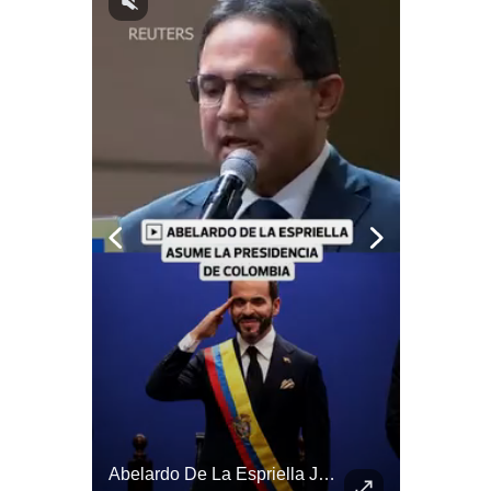
Notas Contratadas
Podcast
Gestión TV
Videos
Fotogalerías
gestion.pe
¿quiénes
Somos?
Términos
Y
Condiciones
Política
De
Tragedia En Tailandia: Joven De 14 Años Ataca A Su Familia Y Colegio | Gestión Mundo
Abelardo De La Espriella Juramenta Como Nuevo Presidente | Gestión Mundo
Privacidad