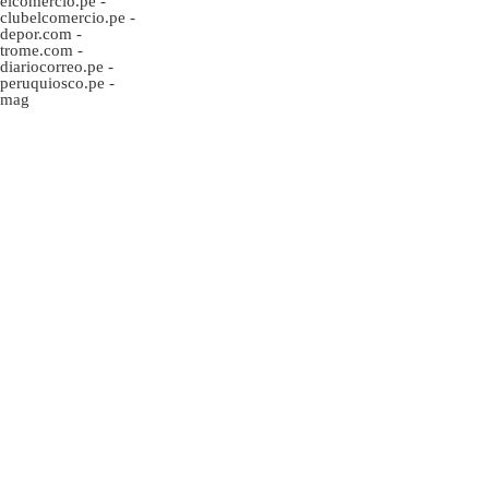
elcomercio.pe
-
clubelcomercio.pe
-
depor.com
-
trome.com
-
diariocorreo.pe
-
peruquiosco.pe
-
mag