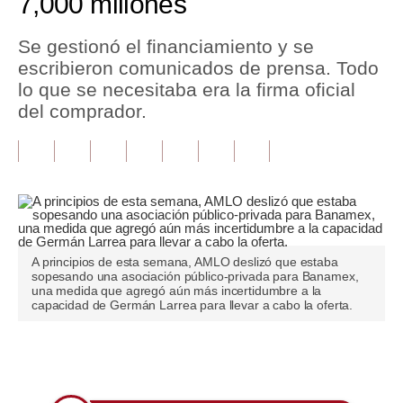
7,000 millones
Tu Dinero
Se gestionó el financiamiento y se
escribieron comunicados de prensa. Todo
Finanzas Personales
lo que se necesitaba era la firma oficial
Inmobiliarias
del comprador.
Plus G
Opinión
Editorial
Pregunta de hoy
A principios de esta semana, AMLO deslizó que estaba
sopesando una asociación público-privada para Banamex,
Blogs
una medida que agregó aún más incertidumbre a la
capacidad de Germán Larrea para llevar a cabo la oferta.
Tendencias
Lujo
Únete a nuestro canal
Viajes