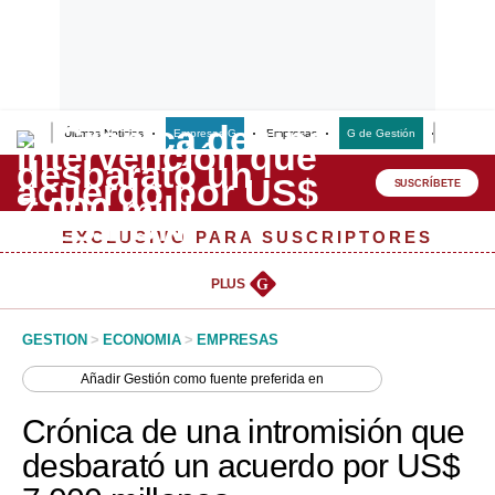
Últimas Noticias
Empresas G
Empresas
G de Gestión
Finanzas
Lo último
Peru Quiosco
SUSCRÍBETE
Portada
EXCLUSIVO PARA SUSCRIPTORES
Empresas
PLUS
G
Management & Empleo
GESTION
>
ECONOMIA
>
EMPRESAS
Economía
Añadir
Gestión
como fuente preferida en
Mercados
Crónica de una intromisión que
Perú
desbarató un acuerdo por US$
Política