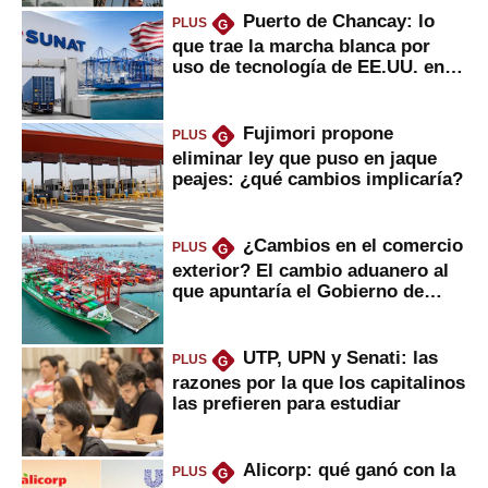
Puerto de Chancay: lo
PLUS
G
que trae la marcha blanca por
uso de tecnología de EE.UU. en
mercancías
Fujimori propone
PLUS
G
eliminar ley que puso en jaque
peajes: ¿qué cambios implicaría?
¿Cambios en el comercio
PLUS
G
exterior? El cambio aduanero al
que apuntaría el Gobierno de
Fujimori
UTP, UPN y Senati: las
PLUS
G
razones por la que los capitalinos
las prefieren para estudiar
Alicorp: qué ganó con la
PLUS
G