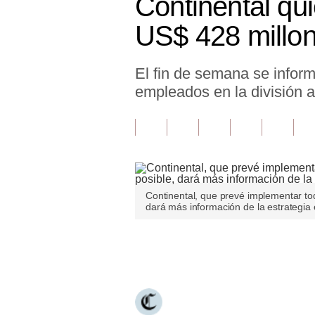
Continental qui
Finanzas Personales
US$ 428 millo
Inmobiliarias
El fin de semana se inform
Plus G
empleados en la división a
Opinión
Editorial
Pregunta de hoy
Blogs
Continental, que prevé implementar to
dará más información de la estrategia 
Tendencias
Lujo
Únete a nuestro canal
Viajes
Moda