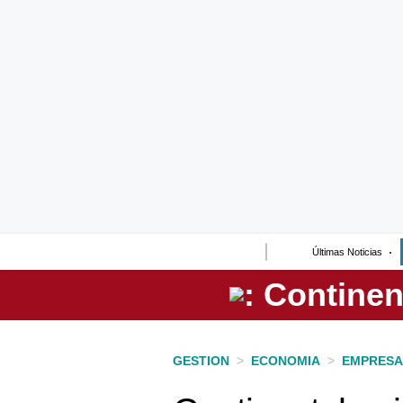
Lo último
Peru Quiosco
Portada
Empresas
Management & Empleo
Economía
Últimas Noticias
Mercados
Perú
Política
GESTION
>
ECONOMIA
>
EMPRESA
Tu Dinero