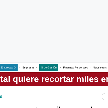
Empresas G
Empresas
G de Gestión
Finanzas Personales
Newsletters
S