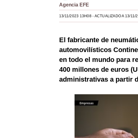
Agencia EFE
Estilos
13/11/2023 13H08
- ACTUALIZADO A 13/11/
Mundo
EEUU
El fabricante de neumát
México
automovilísticos Contine
España
en todo el mundo para re
Internacional
400 millones de euros (U
administrativas a partir 
Tecnología
Club del Suscriptor
Mix
G de Gestión
Notas Contratadas