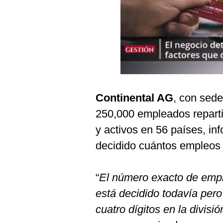
Podcast
Gestión TV
Videos
Fotogalerías
Continental AG
, con sede
gestion.pe
250,000 empleados repart
¿quiénes
y activos en 56 países, in
Somos?
decidido cuántos empleos 
Términos
Y
Condiciones
“
El número exacto de empl
Política
está decidido todavía pero
De
Privacidad
cuatro dígitos en la divisi
Politica