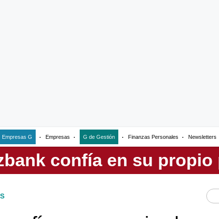
Empresas G
Empresas
G de Gestión
Finanzas Personales
Newsletters
S