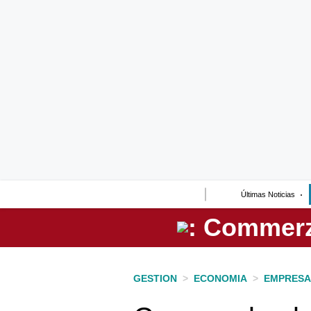
Lo último
Peru Quiosco
Portada
Empresas
Management & Empleo
Economía
Últimas Noticias
Mercados
Perú
Política
GESTION
>
ECONOMIA
>
EMPRESA
Tu Dinero