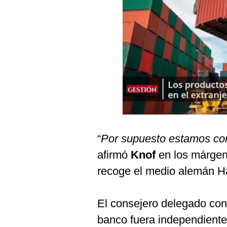
Podcast
Gestión TV
Videos
Fotogalerías
gestion.pe
¿quiénes
“
Por supuesto estamos con
Somos?
afirmó
Knof
en los márgen
Términos
Y
recoge el medio alemán Ha
Condiciones
Política
De
El consejero delegado con
Privacidad
banco fuera independiente
Politica