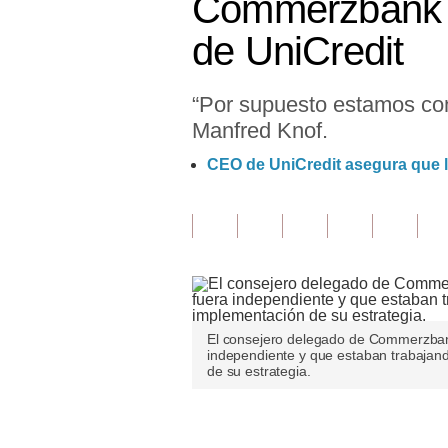
Commerzbank co
Finanzas Personales
de UniCredit
Inmobiliarias
“Por supuesto estamos co
Plus G
Manfred Knof.
Opinión
CEO de UniCredit asegura que 
Editorial
Pregunta de hoy
Blogs
Tendencias
El consejero delegado de Commerzbank
Lujo
independiente y que estaban trabajan
de su estrategia.
Viajes
Moda
Únete a nuestro canal