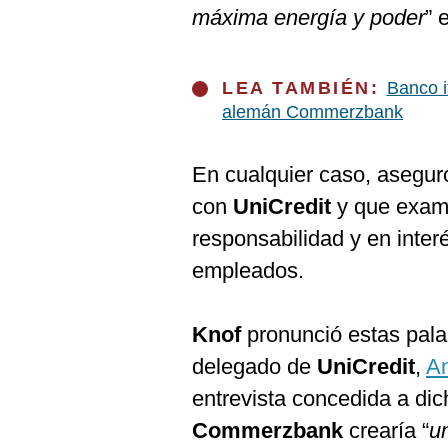
De
máxima energía y poder
” 
Cookies
Preguntas
Frecuentes
LEA TAMBIÉN:
Banco i
alemán Commerzbank
En cualquier caso, asegur
con
UniCredit
y que exami
responsabilidad y en interé
empleados.
Knof
pronunció estas pal
delegado de
UniCredit
,
An
entrevista concedida a dic
Commerzbank
crearía “
un