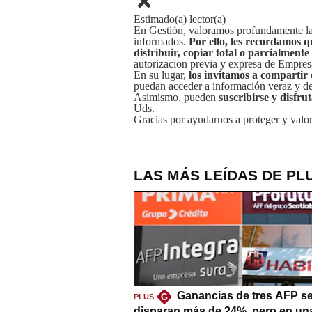
Estimado(a) lector(a)
En Gestión, valoramos profundamente la 
informados.
Por ello, les recordamos q
distribuir, copiar total o parcialmente
autorizacion previa y expresa de Empre
En su lugar,
los invitamos a compartir 
puedan acceder a información veraz y de 
Asimismo, pueden
suscribirse y disfru
Uds.
Gracias por ayudarnos a proteger y valor
LAS MÁS LEÍDAS DE PL
Ganancias de tres AFP s
G
PLUS
disparan más de 24%, pero en un