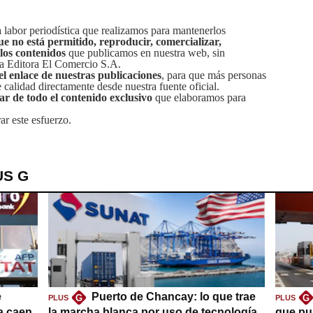
labor periodística que realizamos para mantenerlos
ue no está permitido, reproducir, comercializar,
 los contenidos
que publicamos en nuestra web, sin
sa Editora El Comercio S.A.
el enlace de nuestras publicaciones
, para que más personas
calidad directamente desde nuestra fuente oficial.
tar de todo el contenido exclusivo
que elaboramos para
ar este esfuerzo.
US G
e
Puerto de Chancay: lo que trae
G
G
PLUS
PLUS
a caen,
la marcha blanca por uso de tecnología
que pu