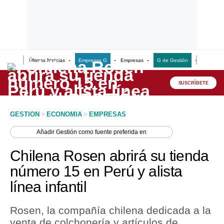
Últimas Noticias
Empresas G
Empresas
G de Gestión
Finanzas
Lo último
Peru Quiosco
SUSCRÍBETE
Portada
GESTION
>
ECONOMIA
>
EMPRESAS
Empresas
Añadir
Gestión
como fuente preferida en
Management & Empleo
Chilena Rosen abrirá su tienda
Economía
número 15 en Perú y alista
línea infantil
Mercados
Perú
Rosen, la compañía chilena dedicada a la
venta de colchonería y artículos de
Política