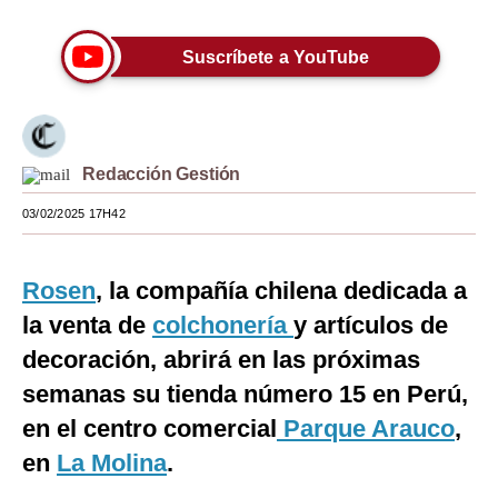
Moda
Suscríbete a YouTube
Estilos
Mundo
EEUU
Redacción Gestión
México
03/02/2025 17H42
España
Rosen
, la compañía chilena dedicada a
Internacional
la venta de
colchonería
y artículos de
Tecnología
decoración, abrirá en las próximas
Club del Suscriptor
semanas su tienda número 15 en Perú,
en el centro comercial
Parque Arauco
,
Mix
en
La Molina
.
G de Gestión