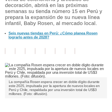
decoración, abrirá en las próximas
Tu Dinero
semanas su tienda número 15 en Perú y
prepara la expansión de su nueva línea
Finanzas Personales
infantil, Baby Rosen, al mercado local.
Inmobiliarias
Seis nuevas tiendas en Perú: ¿Cómo planea Rosen
lograrlo antes de 2028?
Plus G
Opinión
Editorial
Pregunta de hoy
Blogs
La compañía Rosen espera crecer en doble dígito durante
este 2025, impulsada por la apertura de nuevos locales en
Tendencias
Perú y Chile, respaldada por una inversión total de US$3
millones. (Foto: difusión).
Lujo
Viajes
Únete a nuestro canal