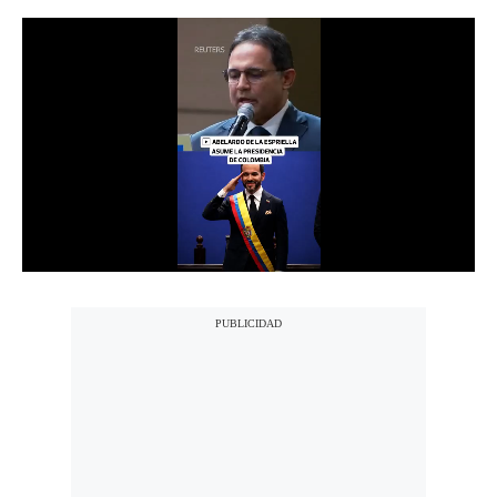
Notas Contratadas
Podcast
Gestión TV
Videos
Fotogalerías
gestion.pe
¿quiénes
Somos?
Términos
Y
Condiciones
Política
De
Privacidad