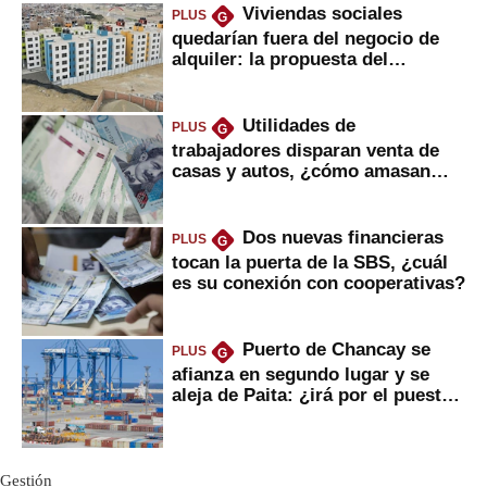
Viviendas sociales
PLUS
G
quedarían fuera del negocio de
alquiler: la propuesta del
gobierno
Utilidades de
PLUS
G
trabajadores disparan venta de
casas y autos, ¿cómo amasan
tanta liquidez?
Dos nuevas financieras
PLUS
G
tocan la puerta de la SBS, ¿cuál
es su conexión con cooperativas?
Puerto de Chancay se
PLUS
G
afianza en segundo lugar y se
aleja de Paita: ¿irá por el puesto
1?
Gestión