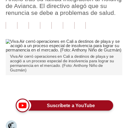
de Avianca. El directivo alegó que su
Tu Dinero
renuncia se debe a problemas de salud.
Finanzas Personales
Inmobiliarias
Plus G
Opinión
Viva Air cerró operaciones en Cali a destinos de playa y se
acogió a un proceso especial de insolvencia para lograr su
permanencia en el mercado. (Foto: Anthony Niño de
Editorial
Guzmán)
Pregunta de hoy
Únete a nuestro canal
Blogs
Tendencias
Suscríbete a YouTube
Lujo
Viajes