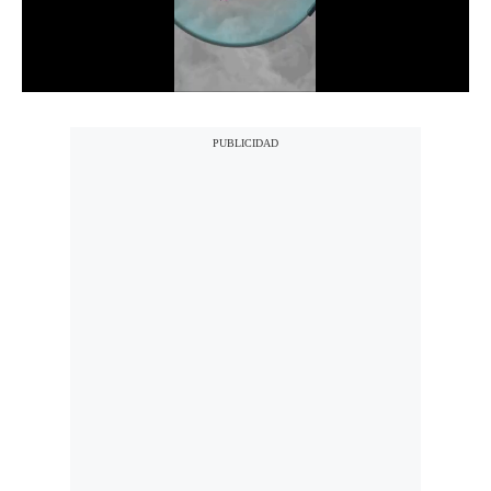
Notas Contratadas
Podcast
Gestión TV
Videos
Fotogalerías
gestion.pe
¿quiénes
Somos?
Términos
Y
Condiciones
Política
De
Privacidad