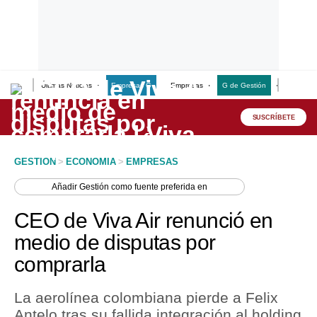
Últimas Noticias
Empresas G
Empresas
G de Gestión
Finanzas
Lo último
Peru Quiosco
SUSCRÍBETE
Portada
GESTION
>
ECONOMIA
>
EMPRESAS
Empresas
Añadir
Gestión
como fuente preferida en
Management & Empleo
CEO de Viva Air renunció en
Economía
medio de disputas por
comprarla
Mercados
Perú
La aerolínea colombiana pierde a Felix
Antelo tras su fallida integración al holding
Política