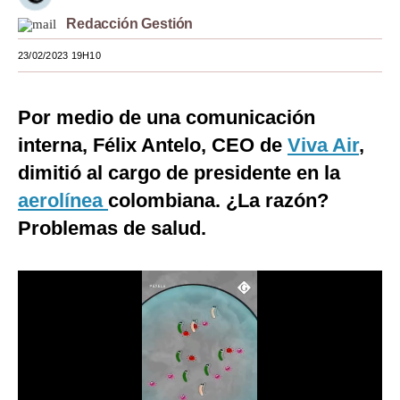
Redacción Gestión
Moda
23/02/2023 19H10
Estilos
Mundo
Por medio de una comunicación
EEUU
interna, Félix Antelo, CEO de
Viva Air
,
dimitió al cargo de presidente en la
México
aerolínea
colombiana. ¿La razón?
España
Problemas de salud.
Internacional
Tecnología
Club del Suscriptor
Mix
G de Gestión