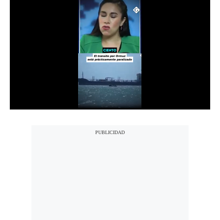
Notas Contratadas
Podcast
Gestión TV
Videos
Fotogalerías
gestion.pe
¿quiénes
Somos?
Términos
Y
Condiciones
Política
De
Privacidad