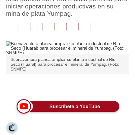
iniciar operaciones productivas en su
Tu Dinero
mina de plata Yumpag.
Finanzas Personales
Inmobiliarias
Plus G
Opinión
Buenaventura planea ampliar su planta industrial de Río
Seco (Huaral) para procesar el mineral de Yumpag. (Foto:
SNMPE)
Editorial
Pregunta de hoy
Únete a nuestro canal
Blogs
Suscríbete a YouTube
Tendencias
Lujo
Viajes