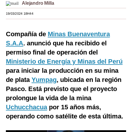
Alejandro Milla
Moda
19/03/2024 18H44
Estilos
Mundo
Compañía de
Minas Buenaventura
S.A.A
. anunció que ha recibido el
EEUU
permiso final de operación del
México
Ministerio de Energía y Minas del Perú
España
para iniciar la producción en su mina
de plata
Yumpag
, ubicada en la región
Internacional
Pasco. Está previsto que el proyecto
Tecnología
prolongue la vida de la mina
Club del Suscriptor
Uchucchacua
por 15 años más,
Mix
operando como satélite de esta última.
G de Gestión