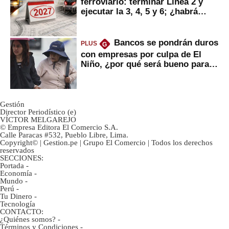
ferroviario: terminar Línea 2 y
ejecutar la 3, 4, 5 y 6; ¿habrá
avances?
Bancos se pondrán duros
PLUS
G
con empresas por culpa de El
Niño, ¿por qué será bueno para
ahorristas?
Gestión
Director Periodístico (e)
VÍCTOR MELGAREJO
© Empresa Editora El Comercio S.A.
Calle Paracas #532, Pueblo Libre, Lima.
Copyright© | Gestion.pe | Grupo El Comercio | Todos los derechos
reservados
SECCIONES:
Portada
-
Economía
-
Mundo
-
Perú
-
Tu Dinero
-
Tecnología
CONTACTO:
¿Quiénes somos?
-
Términos y Condiciones
-