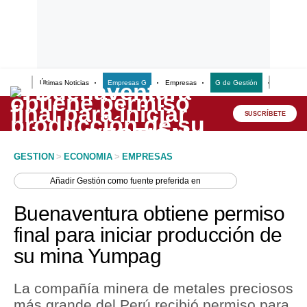
Últimas Noticias
Empresas G
Empresas
G de Gestión
Finanzas
Lo último
Peru Quiosco
SUSCRÍBETE
Portada
GESTION
>
ECONOMIA
>
EMPRESAS
Empresas
Añadir
Gestión
como fuente preferida en
Management & Empleo
Buenaventura obtiene permiso
Economía
final para iniciar producción de
su mina Yumpag
Mercados
Perú
La compañía minera de metales preciosos
más grande del Perú recibió permiso para
Política