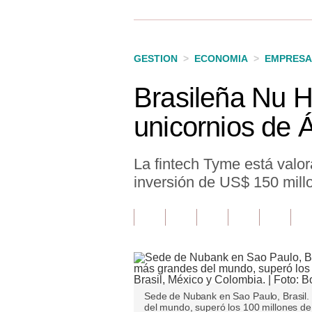
Finanzas Personales
Inmobiliarias
GESTION
>
ECONOMIA
>
EMPRESA
Plus G
Brasileña Nu H
Opinión
unicornios de Á
Editorial
Pregunta de hoy
La fintech Tyme está valor
inversión de US$ 150 mill
Blogs
Tendencias
Lujo
Viajes
Sede de Nubank en Sao Paulo, Brasil. 
Moda
del mundo, superó los 100 millones de