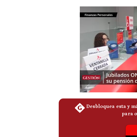
Podcast
Gestión TV
Videos
Fotogalerías
gestion.pe
¿quiénes
Somos?
Términos
Y
Condiciones
Política
De
Privacidad
Politica