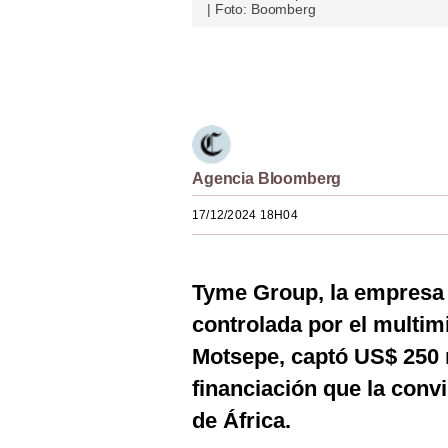
| Foto: Boomberg
Estilos
Mundo
Únete a nuestro canal
EEUU
México
Agencia Bloomberg
España
17/12/2024 18H04
Internacional
Tecnología
Tyme Group, la empresa d
Club del Suscriptor
controlada por el multim
Mix
Motsepe, captó US$ 250 
G de Gestión
financiación que la conv
de África.
Notas Contratadas