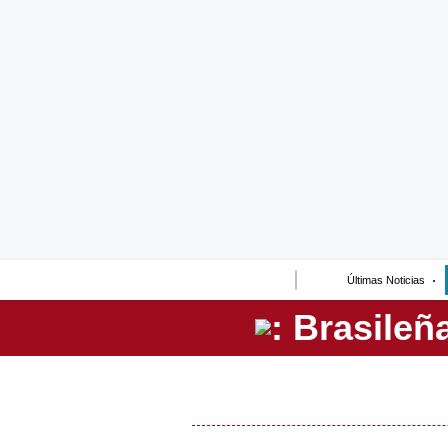
Lo último
Peru Quiosco
Portada
Empresas
Management & Empleo
Economía
Últimas Noticias
Mercados
Perú
Política
Tu Dinero