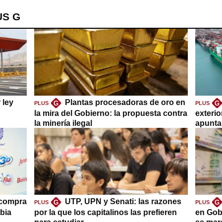
US G
 ley
Plantas procesadoras de oro en
G
G
PLUS
PLUS
la mira del Gobierno: la propuesta contra
exteri
la minería ilegal
apuntar
 compra
UTP, UPN y Senati: las razones
G
G
PLUS
PLUS
bia
por la que los capitalinos las prefieren
en Gob