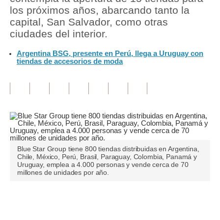
los próximos años, abarcando tanto la
Tu Dinero
capital, San Salvador, como otras
ciudades del interior.
Finanzas Personales
Argentina BSG, presente en Perú, llega a Uruguay con
Inmobiliarias
tiendas de accesorios de moda
Plus G
Opinión
Editorial
Pregunta de hoy
Blue Star Group tiene 800 tiendas distribuidas en Argentina,
Blogs
Chile, México, Perú, Brasil, Paraguay, Colombia, Panamá y
Uruguay, emplea a 4.000 personas y vende cerca de 70
millones de unidades por año.
Tendencias
Lujo
Únete a nuestro canal
Viajes