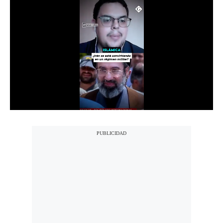
Notas Contratadas
Podcast
Gestión TV
Videos
Fotogalerías
gestion.pe
¿quiénes
Somos?
Términos
Y
Condiciones
Política
De
Privacidad