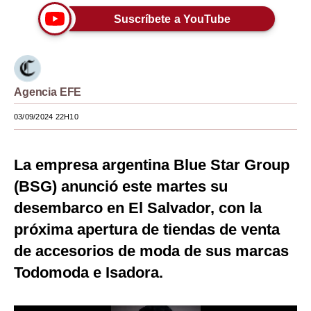
Suscríbete a YouTube
Moda
Estilos
Mundo
Agencia EFE
EEUU
03/09/2024 22H10
México
España
La empresa argentina Blue Star Group
(BSG) anunció este martes su
Internacional
desembarco en El Salvador, con la
Tecnología
próxima apertura de tiendas de venta
Club del Suscriptor
de accesorios de moda de sus marcas
Todomoda e Isadora.
Mix
G de Gestión