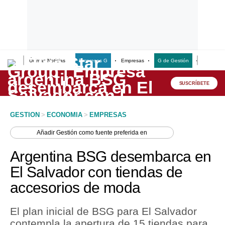
Últimas Noticias
Empresas G
Empresas
G de Gestión
Finanzas
Lo último
Peru Quiosco
SUSCRÍBETE
Portada
GESTION
>
ECONOMIA
>
EMPRESAS
Empresas
Añadir
Gestión
como fuente preferida en
Management & Empleo
Argentina BSG desembarca en
Economía
El Salvador con tiendas de
accesorios de moda
Mercados
Perú
El plan inicial de BSG para El Salvador
contempla la apertura de 15 tiendas para
Política