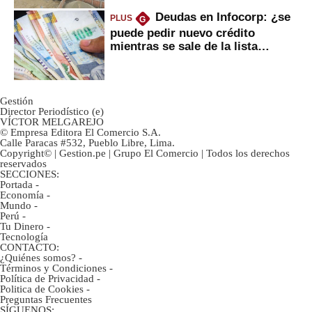
Deudas en Infocorp: ¿se
PLUS
G
puede pedir nuevo crédito
mientras se sale de la lista
negra?
Gestión
Director Periodístico (e)
VÍCTOR MELGAREJO
© Empresa Editora El Comercio S.A.
Calle Paracas #532, Pueblo Libre, Lima.
Copyright© | Gestion.pe | Grupo El Comercio | Todos los derechos
reservados
SECCIONES:
Portada
-
Economía
-
Mundo
-
Perú
-
Tu Dinero
-
Tecnología
CONTACTO:
¿Quiénes somos?
-
Términos y Condiciones
-
Política de Privacidad
-
Politica de Cookies
-
Preguntas Frecuentes
SÍGUENOS: