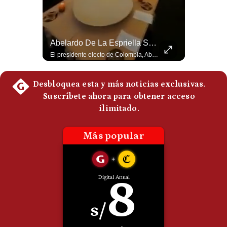
Politica
De
Cookies
Abelardo De La Espriella Juramenta Como Nuevo Presidente | Gestión Mundo
Abelardo De La Espriella Se Reúne Con Javier Milei En Cali | Gestión Mundo
Preguntas
Frecuentes
Momento histórico en Colombia: Abelardo de la Espriella prestó juramento y recibió la banda presidencial en la Arena USC de Cali, convirtiéndose oficialmente en el nuevo Presidente de la República para el periodo 2026-2030. Por primera vez en la historia reciente del país, la investidura presidencial se celebró fuera de Bogotá. ¿Qué opinas del inicio de este nuevo mandato constitucional? #DeLaEspriella #Colombia #PosesionPresidencial #Cali #Shorts 👉 Suscríbete y activa la campana para no perderte nuestro análisis diario. 🌎 Síguenos en nuestras redes sociales: 📌 Web oficial: https://gestion.pe/mundo/ 📌 LinkedIn: http://bit.ly/3HYIET0 📌 X (Twitter): http://bit.ly/4noZtX9 📌 TikTok: http://bit.ly/4evB6TO
El presidente electo de Colombia, Abelardo de la Espriella, sostuvo una reunión bilateral en Cali con el mandatario argentino Javier Milei. El encuentro se dio pocas horas antes de la ceremonia de investidura presidencial para el periodo 2026-2030, marcando el inicio de una nueva alianza estratégica regional. #DeLaEspriella #JavierMilei #Colombia #Argentina #PoliticaLatina #Shorts 👉 Suscríbete y activa la campana para no perderte nuestro análisis diario. 🌎 Síguenos en nuestras redes sociales: 📌 Web oficial: https://gestion.pe/mundo/ 📌 LinkedIn: http://bit.ly/3HYIET0 📌 X (Twitter): http://bit.ly/4noZtX9 📌 TikTok: http://bit.ly/4evB6TO