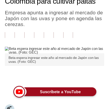
Colombia para cultivar paltas
Tu Dinero
Empresa apunta a ingresar al mercado de
Japón con las uvas y pone en agenda las
Finanzas Personales
cerezas.
Inmobiliarias
Plus G
Opinión
Beta espera ingresar este año al mercado de Japón con las
Editorial
uvas. (Foto: GEC)
Pregunta de hoy
Únete a nuestro canal
Blogs
Tendencias
Suscríbete a YouTube
Lujo
Viajes