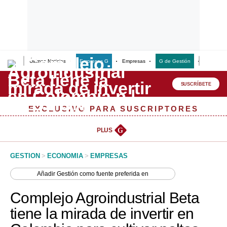
Últimas Noticias
Empresas G
Empresas
G de Gestión
Finanzas
Lo último
Peru Quiosco
SUSCRÍBETE
Portada
EXCLUSIVO PARA SUSCRIPTORES
Empresas
PLUS
G
Management & Empleo
GESTION
>
ECONOMIA
>
EMPRESAS
Economía
Añadir
Gestión
como fuente preferida en
Mercados
Complejo Agroindustrial Beta
Perú
tiene la mirada de invertir en
Política