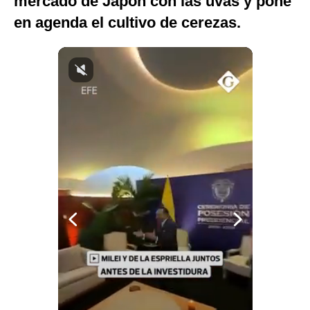
mercado de Japón con las uvas y pone
Notas Contratadas
en agenda el cultivo de cerezas.
Podcast
Gestión TV
Videos
Fotogalerías
gestion.pe
¿quiénes
Somos?
Términos
Y
Condiciones
Política
De
Privacidad