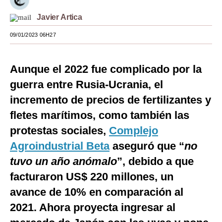
Moda
Javier Artica
Estilos
09/01/2023 06H27
Mundo
Aunque el 2022 fue complicado por la
EEUU
guerra entre Rusia-Ucrania, el
México
incremento de precios de fertilizantes y
fletes marítimos, como también las
España
protestas sociales,
Complejo
Internacional
Agroindustrial Beta
aseguró que “
no
Tecnología
tuvo un año anómalo
”, debido a que
Club del Suscriptor
facturaron US$ 220 millones, un
avance de 10% en comparación al
Mix
2021. Ahora proyecta ingresar al
G de Gestión