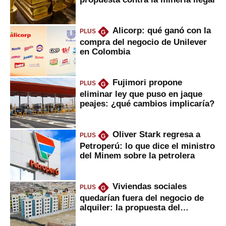
Alicorp: qué ganó con la
PLUS
G
compra del negocio de Unilever
en Colombia
Fujimori propone
PLUS
G
eliminar ley que puso en jaque
peajes: ¿qué cambios implicaría?
Oliver Stark regresa a
PLUS
G
Petroperú: lo que dice el ministro
del Minem sobre la petrolera
Viviendas sociales
PLUS
G
quedarían fuera del negocio de
alquiler: la propuesta del
gobierno