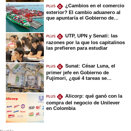
¿Cambios en el comercio
PLUS
G
exterior? El cambio aduanero al
que apuntaría el Gobierno de
Fujimori
UTP, UPN y Senati: las
PLUS
G
razones por la que los capitalinos
las prefieren para estudiar
Sunat: César Luna, el
PLUS
G
primer jefe en Gobierno de
Fujimori, ¿qué 4 tareas se
marcan urgentes?
Alicorp: qué ganó con la
PLUS
G
compra del negocio de Unilever
en Colombia