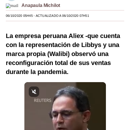
Anapaula Michilot
Moda
06/10/2020 05H45
- ACTUALIZADO A 06/10/2020 07H51
Estilos
Mundo
La empresa peruana Aliex -que cuenta
EEUU
con la representación de Libbys y una
marca propia (Walibi) observó una
México
reconfiguración total de sus ventas
España
durante la pandemia.
Internacional
Tecnología
Club del Suscriptor
Mix
G de Gestión