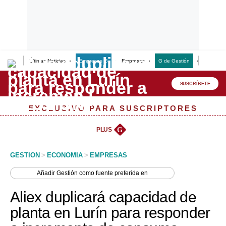
Últimas Noticias
Empresas G
Empresas
G de Gestión
Finanzas
Lo último
Peru Quiosco
SUSCRÍBETE
Portada
EXCLUSIVO PARA SUSCRIPTORES
Empresas
PLUS
G
Management & Empleo
GESTION
>
ECONOMIA
>
EMPRESAS
Economía
Añadir
Gestión
como fuente preferida en
Mercados
Aliex duplicará capacidad de
Perú
planta en Lurín para responder
Política