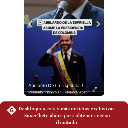
Notas Contratadas
Podcast
Gestión TV
Videos
Fotogalerías
gestion.pe
¿Irán Se Está Convirtiendo En Un Régimen Militar? | #radar24
Abelardo De La Espriella Juramenta Como Nuevo Presidente | Gestión Mundo
¿quiénes
Somos?
Esteban Silva, politólogo internacional, señala que algunos analistas consideran que la estructura religiosa iraní estaría sirviendo para sostener el poder de una cúpula militar. Explica que la Guardia Revolucionaria está aumentando su influencia sobre la seguridad, las decisiones estratégicas y hasta asuntos económicos como el estrecho de Ormuz. #Iran #GuardiaRevolucionaria #Geopolitica #NoticiasInternacionales #Shorts 👉 Suscríbete y activa la campana para no perderte nuestro análisis diario. 🌎 Síguenos en nuestras redes sociales: 📌 Web oficial: https://gestion.pe/mundo/ 📌 LinkedIn: http://bit.ly/3HYIET0 📌 X (Twitter): http://bit.ly/4noZtX9 📌 TikTok: http://bit.ly/4evB6TO
Momento histórico en Colombia: Abelardo de la Espriella prestó juramento y recibió la banda presidencial en la Arena USC de Cali, convirtiéndose oficialmente en el nuevo Presidente de la República para el periodo 2026-2030. Por primera vez en la historia reciente del país, la investidura presidencial se celebró fuera de Bogotá. ¿Qué opinas del inicio de este nuevo mandato constitucional? #DeLaEspriella #Colombia #PosesionPresidencial #Cali #Shorts 👉 Suscríbete y activa la campana para no perderte nuestro análisis diario. 🌎 Síguenos en nuestras redes sociales: 📌 Web oficial: https://gestion.pe/mundo/ 📌 LinkedIn: http://bit.ly/3HYIET0 📌 X (Twitter): http://bit.ly/4noZtX9 📌 TikTok: http://bit.ly/4evB6TO
Términos
Y
Condiciones
Política
De
Privacidad