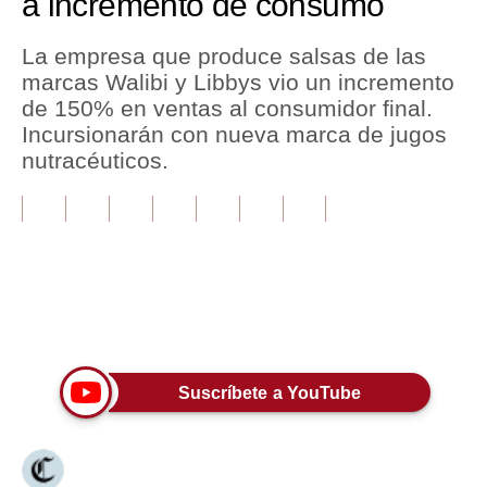
a incremento de consumo
Tu Dinero
La empresa que produce salsas de las
marcas Walibi y Libbys vio un incremento
Finanzas Personales
de 150% en ventas al consumidor final.
Inmobiliarias
Incursionarán con nueva marca de jugos
nutracéuticos.
Plus G
Opinión
Editorial
Pregunta de hoy
Únete a nuestro canal
Blogs
Tendencias
Suscríbete a YouTube
Lujo
Viajes