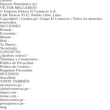
Gestión
Director Periodístico (e)
VÍCTOR MELGAREJO
© Empresa Editora El Comercio S.A.
Calle Paracas #532, Pueblo Libre, Lima.
Copyright© | Gestion.pe | Grupo El Comercio | Todos los derechos
reservados
SECCIONES:
Portada
-
Economía
-
Mundo
-
Perú
-
Tu Dinero
-
Tecnología
CONTACTO:
¿Quiénes somos?
-
Términos y Condiciones
-
Política de Privacidad
-
Politica de Cookies
-
Preguntas Frecuentes
SÍGUENOS:
Suscríbete
VISITE TAMBIÉN:
elcomercio.pe
-
clubelcomercio.pe
-
depor.com
-
trome.com
-
diariocorreo.pe
-
peruquiosco.pe
-
mag