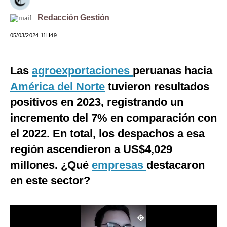
Moda
Redacción Gestión
Estilos
05/03/2024 11H49
Mundo
Las
agroexportaciones
peruanas hacia
EEUU
América del Norte
tuvieron resultados
México
positivos en 2023, registrando un
incremento del 7% en comparación con
España
el 2022. En total, los despachos a esa
Internacional
región ascendieron a US$4,029
Tecnología
millones. ¿Qué
empresas
destacaron
Club del Suscriptor
en este sector?
Mix
G de Gestión