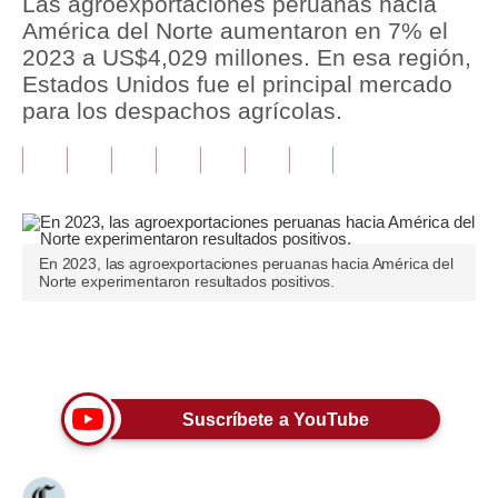
Las agroexportaciones peruanas hacia
América del Norte aumentaron en 7% el
Tu Dinero
2023 a US$4,029 millones. En esa región,
Estados Unidos fue el principal mercado
Finanzas Personales
para los despachos agrícolas.
Inmobiliarias
Plus G
Opinión
En 2023, las agroexportaciones peruanas hacia América del
Editorial
Norte experimentaron resultados positivos.
Pregunta de hoy
Únete a nuestro canal
Blogs
Tendencias
Suscríbete a YouTube
Lujo
Viajes