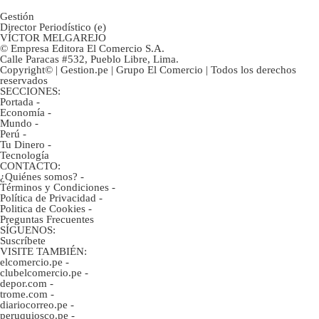
Gestión
Director Periodístico (e)
VÍCTOR MELGAREJO
© Empresa Editora El Comercio S.A.
Calle Paracas #532, Pueblo Libre, Lima.
Copyright© | Gestion.pe | Grupo El Comercio | Todos los derechos
reservados
SECCIONES:
Portada
-
Economía
-
Mundo
-
Perú
-
Tu Dinero
-
Tecnología
CONTACTO:
¿Quiénes somos?
-
Términos y Condiciones
-
Política de Privacidad
-
Politica de Cookies
-
Preguntas Frecuentes
SÍGUENOS:
Suscríbete
VISITE TAMBIÉN:
elcomercio.pe
-
clubelcomercio.pe
-
depor.com
-
trome.com
-
diariocorreo.pe
-
peruquiosco.pe
-