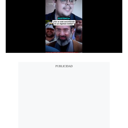
Notas Contratadas
Podcast
Gestión TV
Videos
Fotogalerías
gestion.pe
¿quiénes
Somos?
Términos
Y
Condiciones
Política
De
Privacidad