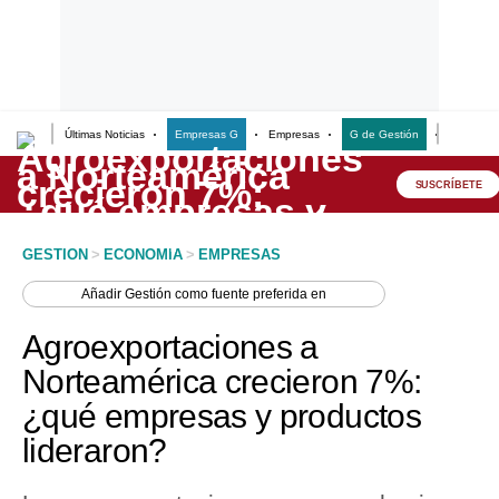
Últimas Noticias
Empresas G
Empresas
G de Gestión
Finanzas
Lo último
Peru Quiosco
SUSCRÍBETE
Portada
GESTION
>
ECONOMIA
>
EMPRESAS
Empresas
Añadir
Gestión
como fuente preferida en
Management & Empleo
Agroexportaciones a
Economía
Norteamérica crecieron 7%:
¿qué empresas y productos
Mercados
lideraron?
Perú
Política