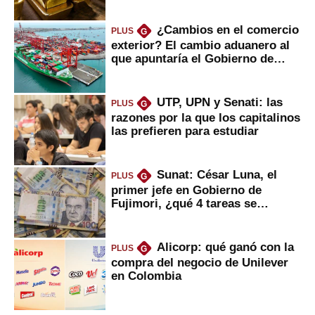
¿Cambios en el comercio
PLUS
G
exterior? El cambio aduanero al
que apuntaría el Gobierno de
Fujimori
UTP, UPN y Senati: las
PLUS
G
razones por la que los capitalinos
las prefieren para estudiar
Sunat: César Luna, el
PLUS
G
primer jefe en Gobierno de
Fujimori, ¿qué 4 tareas se
marcan urgentes?
Alicorp: qué ganó con la
PLUS
G
compra del negocio de Unilever
en Colombia