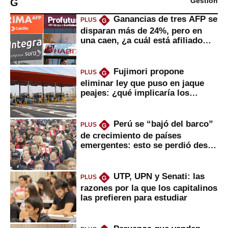
G
Gestión
Ganancias de tres AFP se
PLUS
G
disparan más de 24%, pero en
una caen, ¿a cuál está afiliado
usted?
Fujimori propone
PLUS
G
eliminar ley que puso en jaque
peajes: ¿qué implicaría los
usuarios?
Perú se “bajó del barco”
PLUS
G
de crecimiento de países
emergentes: esto se perdió desde
2022
UTP, UPN y Senati: las
PLUS
G
razones por la que los capitalinos
las prefieren para estudiar