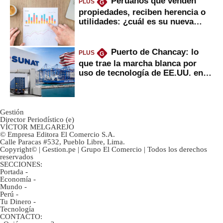
Peruanos que venden
PLUS
G
propiedades, reciben herencia o
utilidades: ¿cuál es su nueva
inversión clave?
Puerto de Chancay: lo
PLUS
G
que trae la marcha blanca por
uso de tecnología de EE.UU. en
mercancías
Gestión
Director Periodístico (e)
VÍCTOR MELGAREJO
© Empresa Editora El Comercio S.A.
Calle Paracas #532, Pueblo Libre, Lima.
Copyright© | Gestion.pe | Grupo El Comercio | Todos los derechos
reservados
SECCIONES:
Portada
-
Economía
-
Mundo
-
Perú
-
Tu Dinero
-
Tecnología
CONTACTO: