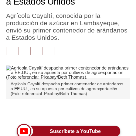
a Estados Unidos
Tu Dinero
Agrícola Cayaltí, conocida por la
producción de azúcar en Lambayeque,
Finanzas Personales
envió su primer contenedor de arándanos
Inmobiliarias
a Estados Unidos.
Plus G
Opinión
Editorial
Agrícola Cayaltí despacha primer contenedor de arándanos
Pregunta de hoy
a EE.UU., en su apuesta por cultivos de agroexportación
(Foto referencial: Pixabay/Beth Thomas).
Blogs
Tendencias
Únete a nuestro canal
Lujo
Suscríbete a YouTube
Viajes