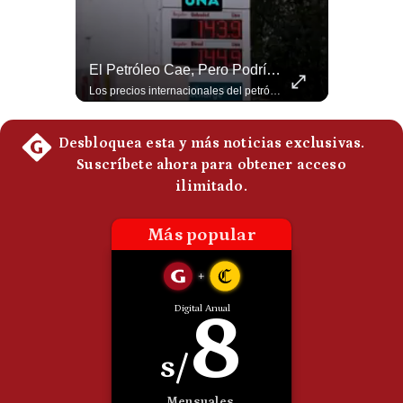
Politica
De
Cookies
Guerra Con Irán Agota El 61% De Los Interceptores Patriot De EE.UU. | #radar24
El Petróleo Cae, Pero Podría Dispararse Nuevamente | #radar24
Preguntas
Estados Unidos habría disparado más de 1,000 misiles Tomahawk durante la guerra contra Irán y que sus reservas podrían no recuperar los niveles anteriores hasta 2030 o 2031. Washington y sus aliados habrían utilizado hasta el 61% de sus interceptores Patriot. #EstadosUnidos #Tomahawk #Iran #Misiles #Patriot #Geopolitica #NoticiasInternacionales #Guerra #Shorts 👉 Suscríbete y activa la campana para no perderte nuestro análisis diario. 🌎 Síguenos en nuestras redes sociales: 📌 Web oficial: https://gestion.pe/mundo/ 📌 LinkedIn: http://bit.ly/3HYIET0 📌 X (Twitter): http://bit.ly/4noZtX9 📌 TikTok: http://bit.ly/4evB6TO
Los precios internacionales del petróleo retrocedieron ante la posibilidad de un acuerdo para reabrir el estrecho de Ormuz. Sin embargo, la caída responde solo a una expectativa diplomática y un nuevo ataque contra un buque podría hacer regresar rápidamente la prima de riesgo. #Petroleo #EstrechoDeOrmuz #EconomiaGlobal #MercadoPetrolero #Crudo #NoticiasEconomicas #Geopolitica #Shorts 👉 Suscríbete y activa la campana para no perderte nuestro análisis diario. 🌎 Síguenos en nuestras redes sociales: 📌 Web oficial: https://gestion.pe/mundo/ 📌 LinkedIn: http://bit.ly/3HYIET0 📌 X (Twitter): http://bit.ly/4noZtX9 📌 TikTok: http://bit.ly/4evB6TO
Frecuentes