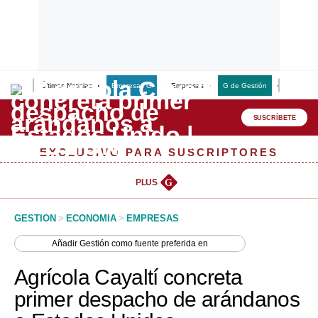
Últimas Noticias
Empresas G
Empresas
G de Gestión
Finanzas
Lo último
Peru Quiosco
SUSCRÍBETE
Portada
EXCLUSIVO PARA SUSCRIPTORES
Empresas
PLUS
G
Management & Empleo
GESTION
>
ECONOMIA
>
EMPRESAS
Economía
Añadir
Gestión
como fuente preferida en
Mercados
Agrícola Cayaltí concreta
Perú
primer despacho de arándanos
Política