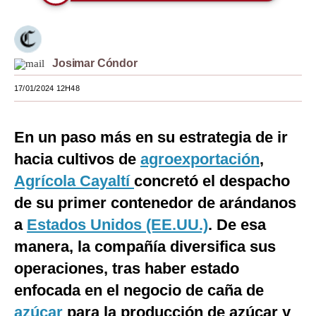
Moda
Estilos
Josimar Cóndor
Mundo
17/01/2024 12H48
EEUU
México
En un paso más en su estrategia de ir
hacia cultivos de
agroexportación
,
España
Agrícola Cayaltí
concretó el despacho
Internacional
de su primer contenedor de arándanos
Tecnología
a
Estados Unidos (EE.UU.)
. De esa
manera, la compañía diversifica sus
Club del Suscriptor
operaciones, tras haber estado
Mix
enfocada en el negocio de caña de
G de Gestión
azúcar
para la producción de azúcar y