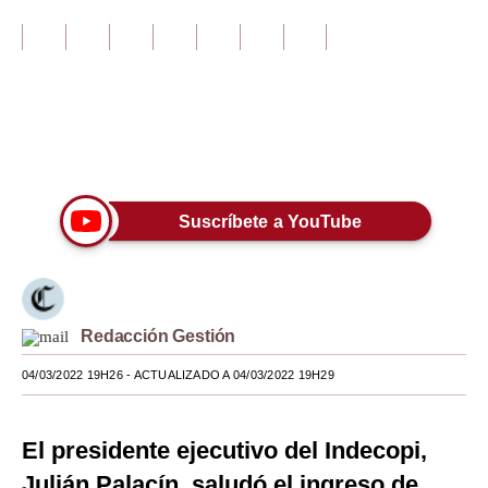
Tu Dinero
Finanzas Personales
Inmobiliarias
Únete a nuestro canal
Plus G
Opinión
Suscríbete a YouTube
Editorial
Pregunta de hoy
Redacción Gestión
Blogs
04/03/2022 19H26
- ACTUALIZADO A 04/03/2022 19H29
Tendencias
Lujo
El presidente ejecutivo del Indecopi,
Viajes
Julián Palacín, saludó el ingreso de