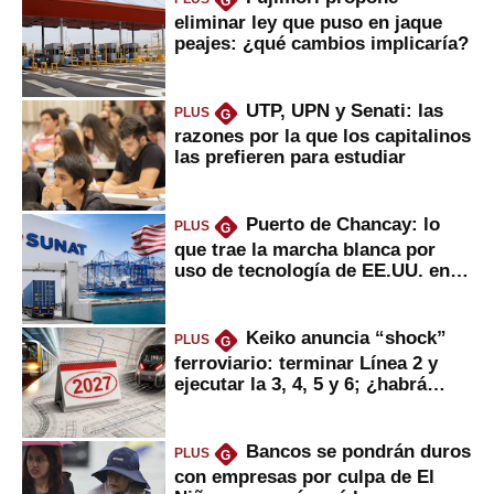
G
eliminar ley que puso en jaque
peajes: ¿qué cambios implicaría?
UTP, UPN y Senati: las
PLUS
G
razones por la que los capitalinos
las prefieren para estudiar
Puerto de Chancay: lo
PLUS
G
que trae la marcha blanca por
uso de tecnología de EE.UU. en
mercancías
Keiko anuncia “shock”
PLUS
G
ferroviario: terminar Línea 2 y
ejecutar la 3, 4, 5 y 6; ¿habrá
avances?
Bancos se pondrán duros
PLUS
G
con empresas por culpa de El