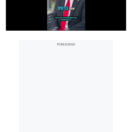
Notas Contratadas
Podcast
Gestión TV
Videos
Fotogalerías
gestion.pe
¿quiénes
Somos?
Términos
Y
Condiciones
Política
De
Privacidad