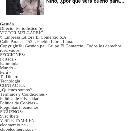
Niño, ¿por qué será bueno para
ahorristas?
Gestión
Director Periodístico (e)
VÍCTOR MELGAREJO
© Empresa Editora El Comercio S.A.
Calle Paracas #532, Pueblo Libre, Lima.
Copyright© | Gestion.pe | Grupo El Comercio | Todos los derechos
reservados
SECCIONES:
Portada
-
Economía
-
Mundo
-
Perú
-
Tu Dinero
-
Tecnología
CONTACTO:
¿Quiénes somos?
-
Términos y Condiciones
-
Política de Privacidad
-
Politica de Cookies
-
Preguntas Frecuentes
SÍGUENOS:
Suscríbete
VISITE TAMBIÉN:
elcomercio.pe
-
clubelcomercio.pe
-