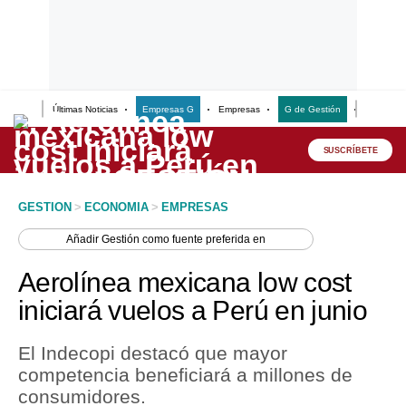
Últimas Noticias
Empresas G
Empresas
G de Gestión
Finanzas
Lo último
Peru Quiosco
SUSCRÍBETE
Portada
GESTION
>
ECONOMIA
>
EMPRESAS
Empresas
Añadir
Gestión
como fuente preferida en
Management & Empleo
Aerolínea mexicana low cost
Economía
iniciará vuelos a Perú en junio
Mercados
El Indecopi destacó que mayor
Perú
competencia beneficiará a millones de
consumidores.
Política