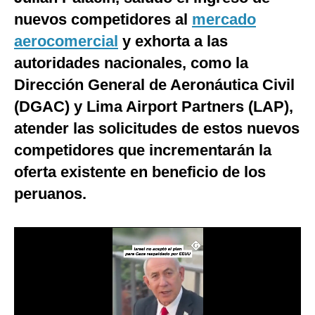
nuevos competidores al
mercado
Moda
aerocomercial
y exhorta a las
Estilos
autoridades nacionales, como la
Mundo
Dirección General de Aeronáutica Civil
(DGAC) y Lima Airport Partners (LAP),
EEUU
atender las solicitudes de estos nuevos
México
competidores que incrementarán la
España
oferta existente en beneficio de los
Internacional
peruanos.
Tecnología
Club del Suscriptor
Mix
G de Gestión