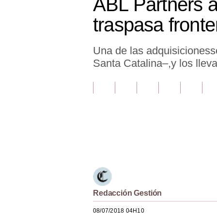
ABL Partners a
Finanzas Personales
traspasa fronte
Inmobiliarias
Una de las adquisicioness
Plus G
Santa Catalina–,y los llev
Opinión
Editorial
Pregunta de hoy
Blogs
Únete a nuestro canal
Tendencias
Lujo
Viajes
Redacción Gestión
Moda
08/07/2018 04H10