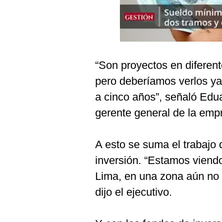
Podcast
Gestión TV
Videos
“Son proyectos en diferen
Fotogalerías
pero deberíamos verlos ya
a cinco años”, señaló Edu
gestion.pe
gerente general de la emp
¿quiénes
Somos?
A esto se suma el trabajo
Términos
inversión. “Estamos viendo
Y
Condiciones
Lima, en una zona aún no t
Política
dijo el ejecutivo.
De
Privacidad
Politica