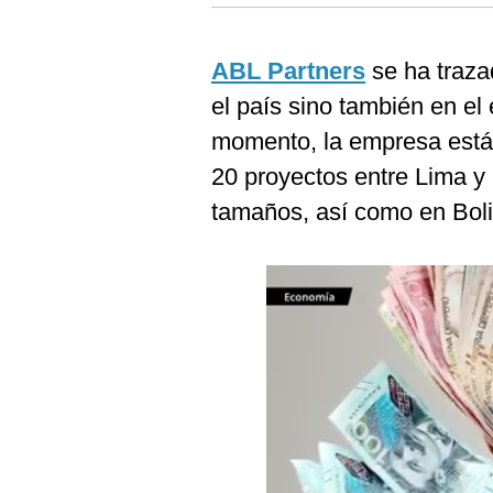
Estilos
Mundo
ABL Partners
se ha traza
el país sino también en el 
EEUU
momento, la empresa está 
México
20 proyectos entre Lima y 
España
tamaños, así como en Boli
Internacional
Tecnología
Club del Suscriptor
Mix
G de Gestión
Notas Contratadas