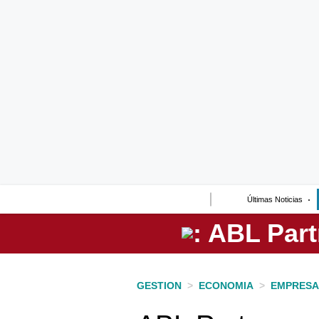
Lo último
Peru Quiosco
Portada
Empresas
Management & Empleo
Economía
Últimas Noticias
Mercados
Perú
Política
GESTION
>
ECONOMIA
>
EMPRESA
Tu Dinero