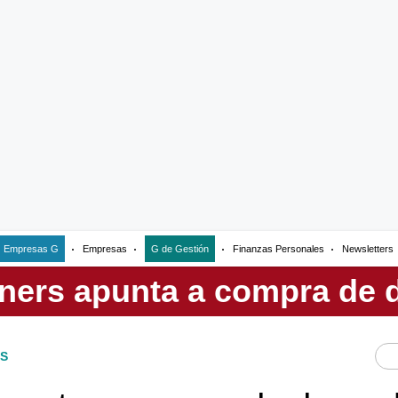
Empresas G
Empresas
G de Gestión
Finanzas Personales
Newsletters
S