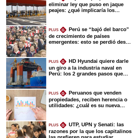
eliminar ley que puso en jaque
peajes: ¿qué implicaría los
usuarios?
Perú se “bajó del barco”
PLUS
G
de crecimiento de países
emergentes: esto se perdió desde
2022
HD Hyundai quiere darle
PLUS
G
un giro a la industria naval en
Perú: los 2 grandes pasos que
daría
Peruanos que venden
PLUS
G
propiedades, reciben herencia o
utilidades: ¿cuál es su nueva
inversión clave?
UTP, UPN y Senati: las
PLUS
G
razones por la que los capitalinos
las prefieren para estudiar