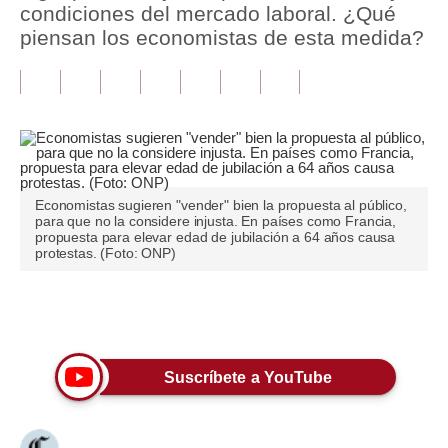
condiciones del mercado laboral. ¿Qué
piensan los economistas de esta medida?
Tu Dinero
Finanzas Personales
Inmobiliarias
Plus G
Opinión
Economistas sugieren "vender" bien la propuesta al público,
para que no la considere injusta. En países como Francia,
propuesta para elevar edad de jubilación a 64 años causa
Editorial
protestas. (Foto: ONP)
Pregunta de hoy
Únete a nuestro canal
Blogs
Tendencias
Suscríbete a YouTube
Lujo
Viajes