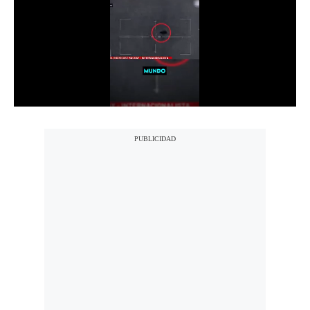
Notas Contratadas
Podcast
Gestión TV
Videos
Fotogalerías
gestion.pe
¿quiénes
Somos?
Términos
Y
Condiciones
Política
De
Privacidad