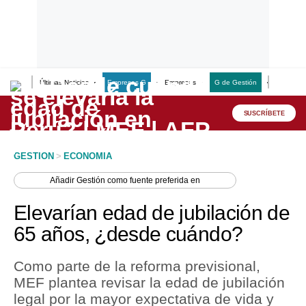
Últimas Noticias
Empresas G
Empresas
G de Gestión
Finanzas
Lo último
Peru Quiosco
SUSCRÍBETE
Portada
GESTION
>
ECONOMIA
Empresas
Añadir
Gestión
como fuente preferida en
Management & Empleo
Elevarían edad de jubilación de
Economía
65 años, ¿desde cuándo?
Mercados
Como parte de la reforma previsional,
Perú
MEF plantea revisar la edad de jubilación
legal por la mayor expectativa de vida y
Política