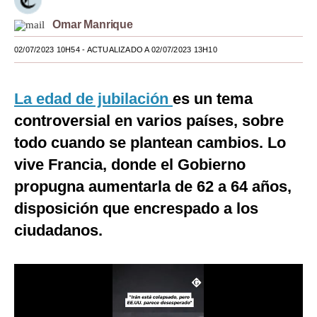
Moda
Omar Manrique
Estilos
02/07/2023 10H54
- ACTUALIZADO A 02/07/2023 13H10
Mundo
La edad de jubilación
es un tema
EEUU
controversial en varios países, sobre
México
todo cuando se plantean cambios. Lo
vive Francia, donde el Gobierno
España
propugna aumentarla de 62 a 64 años,
Internacional
disposición que encrespado a los
Tecnología
ciudadanos.
Club del Suscriptor
Mix
G de Gestión