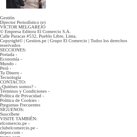
Gestión
Director Periodístico (e)
VÍCTOR MELGAREJO
© Empresa Editora El Comercio S.A.
Calle Paracas #532, Pueblo Libre, Lima.
Copyright© | Gestion.pe | Grupo El Comercio | Todos los derechos
reservados
SECCIONES:
Portada
-
Economía
-
Mundo
-
Perú
-
Tu Dinero
-
Tecnología
CONTACTO:
¿Quiénes somos?
-
Términos y Condiciones
-
Política de Privacidad
-
Politica de Cookies
-
Preguntas Frecuentes
SÍGUENOS:
Suscríbete
VISITE TAMBIÉN:
elcomercio.pe
-
clubelcomercio.pe
-
depor.com
-
trome.com
-