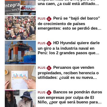
una caen, ¿a cuál está afiliado
usted?
Perú se “bajó del barco”
PLUS
G
de crecimiento de países
emergentes: esto se perdió desde
2022
HD Hyundai quiere darle
PLUS
G
un giro a la industria naval en
Perú: los 2 grandes pasos que
daría
Peruanos que venden
PLUS
G
propiedades, reciben herencia o
utilidades: ¿cuál es su nueva
inversión clave?
Bancos se pondrán duros
PLUS
G
con empresas por culpa de El
Niño, ¿por qué será bueno para
ahorristas?