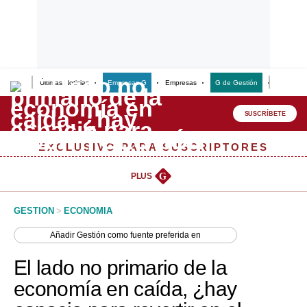
Últimas Noticias
Empresas G
Empresas
G de Gestión
Finanzas
Lo último
Peru Quiosco
SUSCRÍBETE
Portada
EXCLUSIVO PARA SUSCRIPTORES
Empresas
PLUS
G
Management & Empleo
GESTION
>
ECONOMIA
Economía
Añadir
Gestión
como fuente preferida en
Mercados
El lado no primario de la
Perú
economía en caída, ¿hay
Política