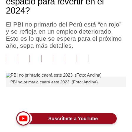
espacio para revertir en el
2024?
Tu Dinero
Finanzas Personales
El PBI no primario del Perú está “en rojo”
y se refleja en un empleo deteriorado.
Inmobiliarias
Esto es lo que se espera para el próximo
año, sepa más detalles.
Plus G
Opinión
Editorial
Pregunta de hoy
PBI no primario caerá este 2023. (Foto: Andina)
Blogs
Únete a nuestro canal
Tendencias
Lujo
Suscríbete a YouTube
Viajes