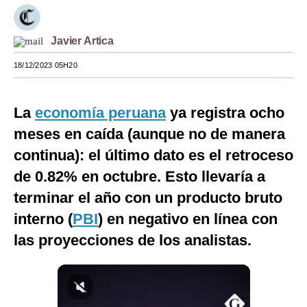
Moda
Javier Artica
Estilos
18/12/2023 05H20
Mundo
EEUU
La
economía peruana
ya registra ocho
México
meses en caída (aunque no de manera
continua): el último dato es el retroceso
España
de 0.82% en octubre. Esto llevaría a
Internacional
terminar el año con un producto bruto
Tecnología
interno (
PBI
) en negativo en línea con
las proyecciones de los analistas.
Club del Suscriptor
Mix
G de Gestión