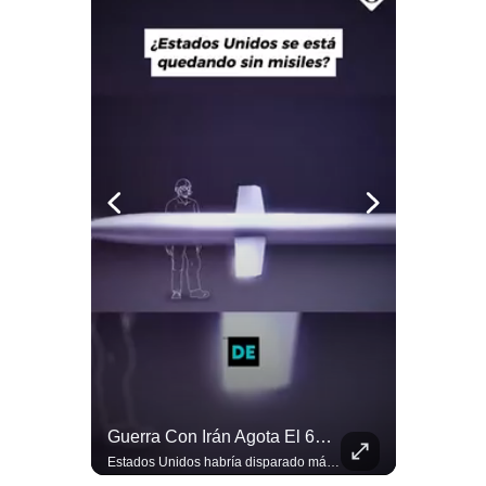
Notas Contratadas
Podcast
Gestión TV
Videos
Fotogalerías
gestion.pe
¿quiénes
Somos?
Términos
Y
Condiciones
El Petróleo Cae, Pero Podría Dispararse Nuevamente | #radar24
Guerra Con Irán Agota El 61% De Los Interceptores Patriot De EE.UU. | #radar24
Política
Los precios internacionales del petróleo retrocedieron ante la posibilidad de un acuerdo para reabrir el estrecho de Ormuz. Sin embargo, la caída responde solo a una expectativa diplomática y un nuevo ataque contra un buque podría hacer regresar rápidamente la prima de riesgo. #Petroleo #EstrechoDeOrmuz #EconomiaGlobal #MercadoPetrolero #Crudo #NoticiasEconomicas #Geopolitica #Shorts 👉 Suscríbete y activa la campana para no perderte nuestro análisis diario. 🌎 Síguenos en nuestras redes sociales: 📌 Web oficial: https://gestion.pe/mundo/ 📌 LinkedIn: http://bit.ly/3HYIET0 📌 X (Twitter): http://bit.ly/4noZtX9 📌 TikTok: http://bit.ly/4evB6TO
Estados Unidos habría disparado más de 1,000 misiles Tomahawk durante la guerra contra Irán y que sus reservas podrían no recuperar los niveles anteriores hasta 2030 o 2031. Washington y sus aliados habrían utilizado hasta el 61% de sus interceptores Patriot. #EstadosUnidos #Tomahawk #Iran #Misiles #Patriot #Geopolitica #NoticiasInternacionales #Guerra #Shorts 👉 Suscríbete y activa la campana para no perderte nuestro análisis diario. 🌎 Síguenos en nuestras redes sociales: 📌 Web oficial: https://gestion.pe/mundo/ 📌 LinkedIn: http://bit.ly/3HYIET0 📌 X (Twitter): http://bit.ly/4noZtX9 📌 TikTok: http://bit.ly/4evB6TO
De
Privacidad