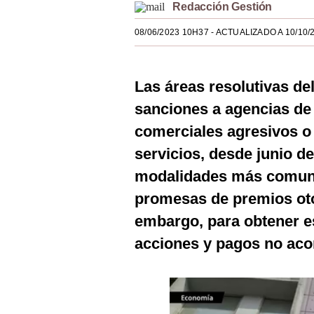
Redacción Gestión
Estilos
08/06/2023 10H37
- ACTUALIZADO A 10/10/
Mundo
EEUU
Las áreas resolutivas de
México
sanciones a agencias de
España
comerciales agresivos o
servicios, desde junio de
Internacional
modalidades más comunes,
Tecnología
promesas de premios ot
Club del Suscriptor
embargo, para obtener es
Mix
acciones y pagos no aco
G de Gestión
Notas Contratadas