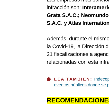
De
Cookies
infracción son:
Interameri
Preguntas
Grata S.A.C.; Neomundo I
Frecuentes
S.A.C. y Atlas Internatio
Además, durante el mismo 
la Covid-19, la Dirección d
21 fiscalizaciones a agenc
relacionadas con esta infr
LEA TAMBIÉN:
Indecop
eventos públicos donde se pi
RECOMENDACIONE