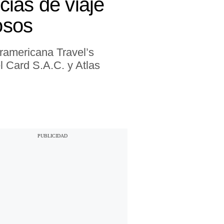
ias de viaje
osos
ramericana Travel’s
l Card S.A.C. y Atlas