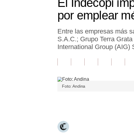
El Indecopi im
Finanzas Personales
por emplear m
Inmobiliarias
Entre las empresas más sa
Plus G
S.A.C.; Grupo Terra Grata
Opinión
International Group (AIG) 
Editorial
Pregunta de hoy
Blogs
Foto: Andina
Tendencias
Únete a nuestro canal
Lujo
Viajes
Moda