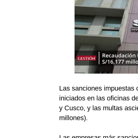
Podcast
Gestión TV
Videos
Fotogalerías
gestion.pe
¿quiénes
Somos?
Las sanciones impuestas 
Términos
iniciados en las oficinas 
Y
Condiciones
y Cusco, y las multas asc
Política
millones).
De
Privacidad
Politica
Las empresas más sanciona