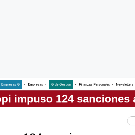
Empresas G
Empresas
G de Gestión
Finanzas Personales
Newsletters