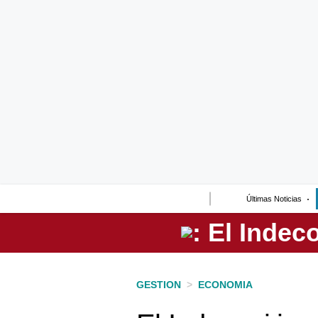
Lo último
Peru Quiosco
Portada
Empresas
Management & Empleo
Economía
Últimas Noticias
Mercados
Perú
Política
GESTION
>
ECONOMIA
Tu Dinero