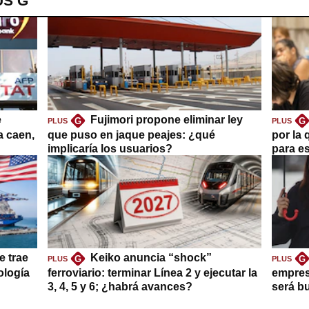
US G
e
Fujimori propone eliminar ley
G
G
PLUS
PLUS
a caen,
que puso en jaque peajes: ¿qué
por la 
implicaría los usuarios?
para es
e trae
Keiko anuncia “shock”
G
G
PLUS
PLUS
ología
ferroviario: terminar Línea 2 y ejecutar la
empres
3, 4, 5 y 6; ¿habrá avances?
será b