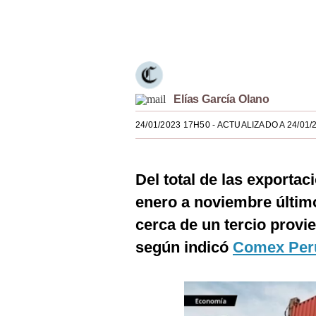
Estilos
Únete a nuestro canal
Mundo
EEUU
México
Elías García Olano
24/01/2023 17H50
- ACTUALIZADO A 24/01/
España
Internacional
Del total de las exportac
Tecnología
enero a noviembre últim
Club del Suscriptor
cerca de un tercio provie
Mix
según indicó
Comex Per
G de Gestión
Notas Contratadas