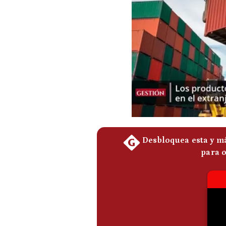
Podcast
Gestión TV
Videos
Fotogalerías
gestion.pe
¿quiénes
Somos?
Términos
Y
Condiciones
Política
De
Privacidad
Politica