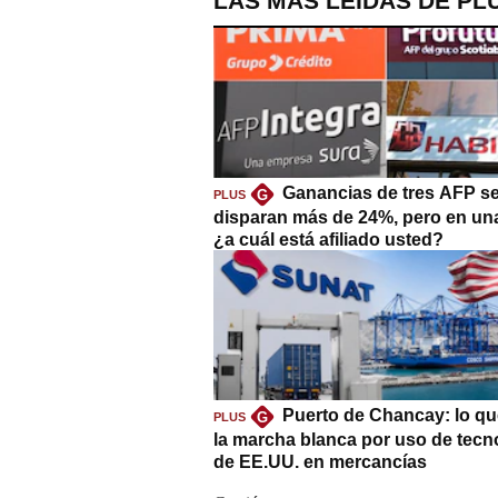
LAS MÁS LEÍDAS DE PL
Ganancias de tres AFP s
G
PLUS
disparan más de 24%, pero en un
¿a cuál está afiliado usted?
Puerto de Chancay: lo qu
G
PLUS
la marcha blanca por uso de tecn
de EE.UU. en mercancías