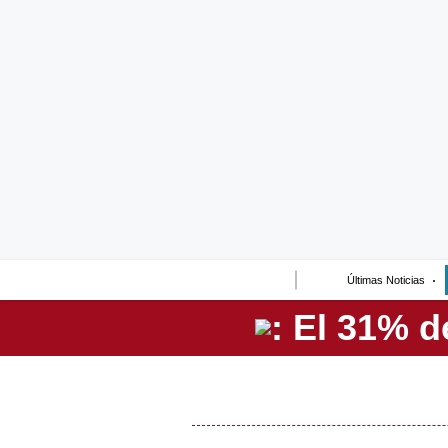
Lo último
Peru Quiosco
Portada
Empresas
Management & Empleo
Economía
Últimas Noticias
Mercados
Perú
Política
Tu Dinero