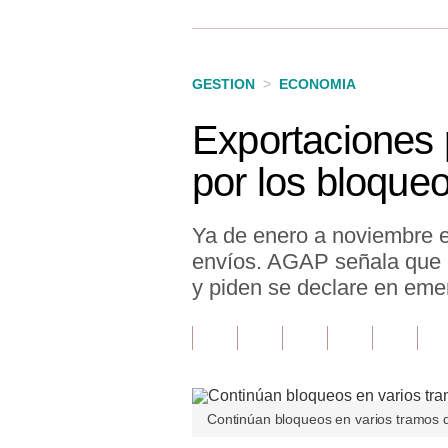
Finanzas Personales
Inmobiliarias
GESTION
>
ECONOMIA
Plus G
Exportaciones
Opinión
por los bloque
Editorial
Pregunta de hoy
Ya de enero a noviembre 
envíos. AGAP señala que 
Blogs
y piden se declare en emer
Tendencias
Lujo
Viajes
Continúan bloqueos en varios tramos d
Moda