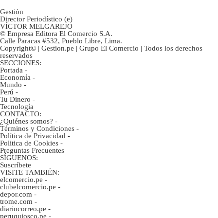
Gestión
Director Periodístico (e)
VÍCTOR MELGAREJO
© Empresa Editora El Comercio S.A.
Calle Paracas #532, Pueblo Libre, Lima.
Copyright© | Gestion.pe | Grupo El Comercio | Todos los derechos
reservados
SECCIONES:
Portada
-
Economía
-
Mundo
-
Perú
-
Tu Dinero
-
Tecnología
CONTACTO:
¿Quiénes somos?
-
Términos y Condiciones
-
Política de Privacidad
-
Politica de Cookies
-
Preguntas Frecuentes
SÍGUENOS:
Suscríbete
VISITE TAMBIÉN:
elcomercio.pe
-
clubelcomercio.pe
-
depor.com
-
trome.com
-
diariocorreo.pe
-
peruquiosco.pe
-