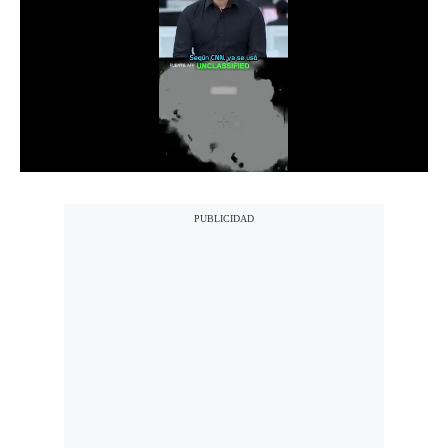
Notas Contratadas
Podcast
Gestión TV
Videos
Fotogalerías
gestion.pe
¿quiénes
Somos?
Términos
Y
Condiciones
Política
De
Privacidad