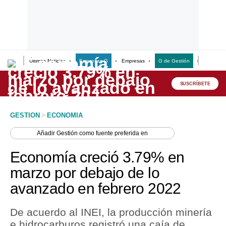
Últimas Noticias
Empresas G
Empresas
G de Gestión
Finanzas
Lo último
Peru Quiosco
SUSCRÍBETE
Portada
GESTION
>
ECONOMIA
Empresas
Añadir
Gestión
como fuente preferida en
Management & Empleo
Economía creció 3.79% en
Economía
marzo por debajo de lo
avanzado en febrero 2022
Mercados
Perú
De acuerdo al INEI, la producción minería
e hidrocarburos registró una caía de
Política