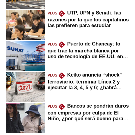
UTP, UPN y Senati: las
PLUS
G
razones por la que los capitalinos
las prefieren para estudiar
Puerto de Chancay: lo
PLUS
G
que trae la marcha blanca por
uso de tecnología de EE.UU. en
mercancías
Keiko anuncia “shock”
PLUS
G
ferroviario: terminar Línea 2 y
ejecutar la 3, 4, 5 y 6; ¿habrá
avances?
Bancos se pondrán duros
PLUS
G
con empresas por culpa de El
Niño, ¿por qué será bueno para
ahorristas?