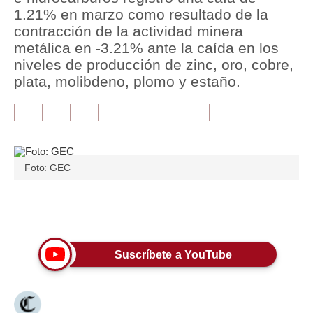
1.21% en marzo como resultado de la
Tu Dinero
contracción de la actividad minera
metálica en -3.21% ante la caída en los
Finanzas Personales
niveles de producción de zinc, oro, cobre,
plata, molibdeno, plomo y estaño.
Inmobiliarias
Plus G
Opinión
Editorial
Foto: GEC
Pregunta de hoy
Únete a nuestro canal
Blogs
Tendencias
Suscríbete a YouTube
Lujo
Viajes