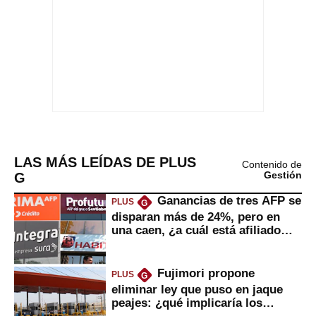
LAS MÁS LEÍDAS DE PLUS
Contenido de
G
Gestión
Ganancias de tres AFP se
PLUS
G
disparan más de 24%, pero en
una caen, ¿a cuál está afiliado
usted?
Fujimori propone
PLUS
G
eliminar ley que puso en jaque
peajes: ¿qué implicaría los
usuarios?