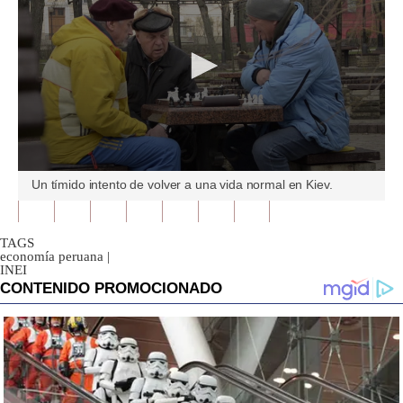
0
Un tímido intento de volver a una vida normal en Kiev.
seconds
of
1
minute,
TAGS
51
economía peruana
|
seconds
INEI