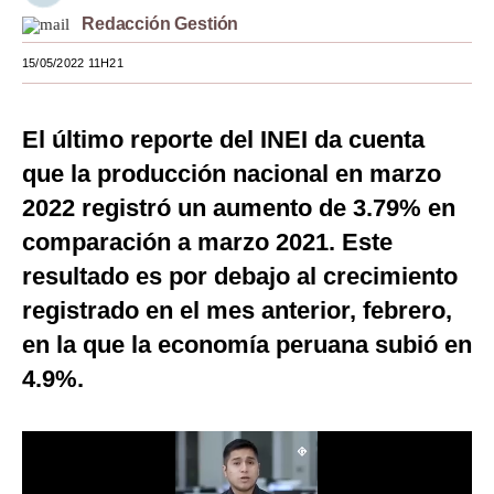
Redacción Gestión
Moda
15/05/2022 11H21
Estilos
Mundo
El último reporte del INEI da cuenta
EEUU
que la producción nacional en marzo
2022 registró un aumento de 3.79% en
México
comparación a marzo 2021. Este
España
resultado es por debajo al crecimiento
Internacional
registrado en el mes anterior, febrero,
en la que la economía peruana subió en
Tecnología
4.9%.
Club del Suscriptor
Mix
G de Gestión