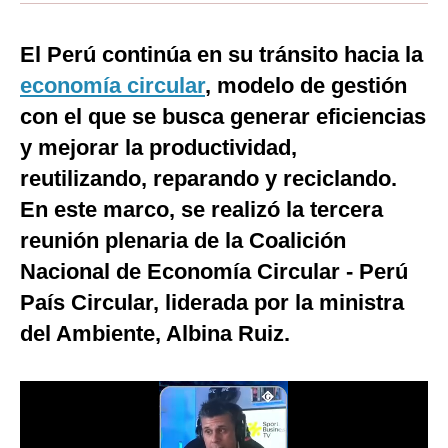
Moda
El Perú continúa en su tránsito hacia la
Estilos
economía circular
, modelo de gestión
Mundo
con el que se busca generar eficiencias
y mejorar la productividad,
EEUU
reutilizando, reparando y reciclando.
México
En este marco, se realizó la tercera
España
reunión plenaria de la Coalición
Nacional de Economía Circular - Perú
Internacional
País Circular, liderada por la ministra
Tecnología
del Ambiente, Albina Ruiz.
Club del Suscriptor
Mix
G de Gestión