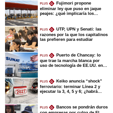
Fujimori propone
PLUS
G
eliminar ley que puso en jaque
peajes: ¿qué implicaría los
usuarios?
UTP, UPN y Senati: las
PLUS
G
razones por la que los capitalinos
las prefieren para estudiar
Puerto de Chancay: lo
PLUS
G
que trae la marcha blanca por
uso de tecnología de EE.UU. en
mercancías
Keiko anuncia “shock”
PLUS
G
ferroviario: terminar Línea 2 y
ejecutar la 3, 4, 5 y 6; ¿habrá
avances?
Bancos se pondrán duros
PLUS
G
con empresas por culpa de El