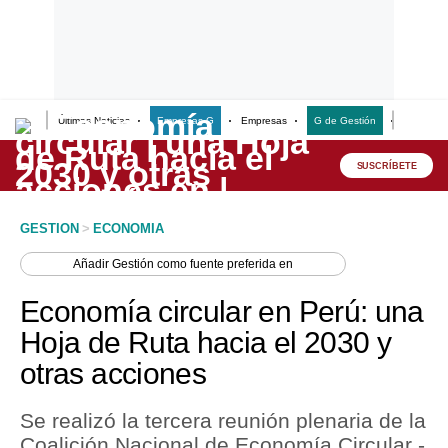
Últimas Noticias
Empresas G
Empresas
G de Gestión
Finanzas
Lo último
Peru Quiosco
SUSCRÍBETE
Portada
GESTION
>
ECONOMIA
Empresas
Añadir
Gestión
como fuente preferida en
Management & Empleo
Economía circular en Perú: una
Economía
Hoja de Ruta hacia el 2030 y
otras acciones
Mercados
Perú
Se realizó la tercera reunión plenaria de la
Coalición Nacional de Economía Circular -
Política