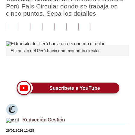
Perú País Circular donde se trabaja en
Tu Dinero
cinco puntos. Sepa los detalles.
Finanzas Personales
Inmobiliarias
Plus G
El tránsito del Perú hacia una economía circular.
Opinión
Únete a nuestro canal
Editorial
Pregunta de hoy
Suscríbete a YouTube
Blogs
Tendencias
Lujo
Redacción Gestión
29/01/2024 12H25
Viajes