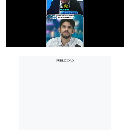
Notas Contratadas
Podcast
Gestión TV
Videos
Fotogalerías
gestion.pe
¿quiénes
Somos?
Términos
Y
Condiciones
Política
De
Privacidad