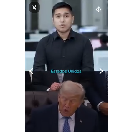
Notas Contratadas
Podcast
Gestión TV
Videos
Fotogalerías
gestion.pe
¿quiénes
Somos?
Términos
Y
Condiciones
Política
De
Privacidad