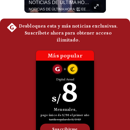
¿El FIN De Infantino En La FIFA? El Grave Pronóstico Sobre Su Renuncia | #EnClaveEconómica
NOTICIAS DE ÚLTIMA HORA: EE.UU. Se Queda Sin Misiles En Medio Oriente
Politica
Luis Carrillo Pinto, presidente de APEMD pronostica meses muy difíciles para Infantino y sostiene que una mayor presión de la UEFA, junto con nuevas investigaciones periodísticas, podría llevarlo a dimitir. También menciona renuncias internas y acusaciones de que el proyecto fue impulsado por una sola persona. #GianniInfantino #FIFA #UEFA #LuisCarrilloPinto #APEMD #Futbol #NoticiasDeportivas #Mundial #Shorts 👉 Suscríbete y activa la campana para no perderte nuestro análisis diario. 🌎 Síguenos en nuestras redes sociales: 📌 Web oficial: https://gestion.pe/mundo/ 📌 LinkedIn: http://bit.ly/3HYIET0 📌 X (Twitter): http://bit.ly/4noZtX9 📌 TikTok: http://bit.ly/4evB6TO
NOTICIAS DE ÚLTIMA HORA: 1️⃣ EE.UU.: Habría gastado casi el 80% de sus misiles más avanzados (THAAD), un factor clave en las decisiones de Donald Trump frente a Irán. 2️⃣ Argentina y Brasil: Tensión diplomática escala; Brasil solicita el regreso del embajador argentino tras fuertes declaraciones de Javier Milei. 3️⃣ México: Asesinan al influencer César Gastélum a balazos durante una transmisión en vivo en Culiacán, Sinaloa. 4️⃣ Alemania: Ataque con dron explosivo obliga a suspender el aeropuerto de Leipzig, punto logístico clave de la OTAN para enviar material a Ucrania. ¿Qué noticia te parece la más impactante del día? ¡Te leo en los comentarios! 👇 #EEUU #JavierMilei #CesarGastelum #Alemania #Noticias #UltimaHora #NoticiasDelDia 🚀 ¿Quieres entender el mundo sin ruido? Únete a nuestra comunidad y forma parte del cambio. #GestiónNewsroomLive #NoticiasGlobales #AnálisisGeopolítico #EconomíaMundial #IA #Geopolítica #LatinosEnUSA #NoticiasEnEspañol 👉 Suscríbete y activa la campana para no perderte nuestro análisis diario. 🌎 Síguenos en nuestras redes sociales: 📌 Web oficial: https://gestion.pe/mundo/ 📌 LinkedIn: http://bit.ly/3HYIET0 📌 X (Twitter): http://bit.ly/4noZtX9 📌 TikTok: http://bit.ly/4evB6TO
De
Cookies
Preguntas
Frecuentes