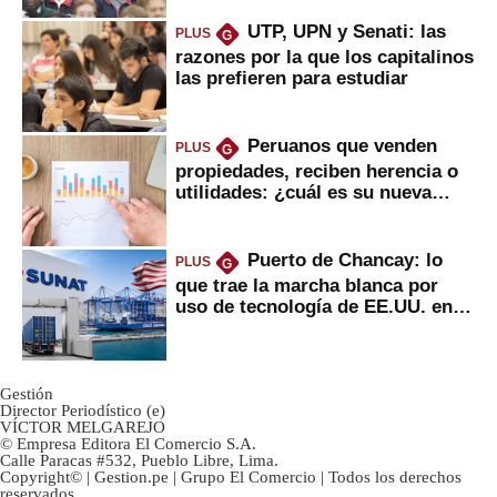
UTP, UPN y Senati: las
PLUS
G
razones por la que los capitalinos
las prefieren para estudiar
Peruanos que venden
PLUS
G
propiedades, reciben herencia o
utilidades: ¿cuál es su nueva
inversión clave?
Puerto de Chancay: lo
PLUS
G
que trae la marcha blanca por
uso de tecnología de EE.UU. en
mercancías
Gestión
Director Periodístico (e)
VÍCTOR MELGAREJO
© Empresa Editora El Comercio S.A.
Calle Paracas #532, Pueblo Libre, Lima.
Copyright© | Gestion.pe | Grupo El Comercio | Todos los derechos
reservados