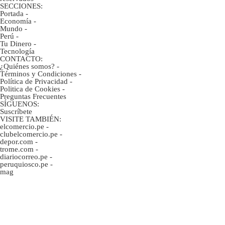
SECCIONES:
Portada
-
Economía
-
Mundo
-
Perú
-
Tu Dinero
-
Tecnología
CONTACTO:
¿Quiénes somos?
-
Términos y Condiciones
-
Política de Privacidad
-
Politica de Cookies
-
Preguntas Frecuentes
SÍGUENOS:
Suscríbete
VISITE TAMBIÉN:
elcomercio.pe
-
clubelcomercio.pe
-
depor.com
-
trome.com
-
diariocorreo.pe
-
peruquiosco.pe
-
mag