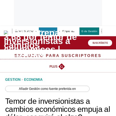
Últimas Noticias
Empresas G
Empresas
G de Gestión
Finanzas
Lo último
Peru Quiosco
SUSCRÍBETE
Portada
EXCLUSIVO PARA SUSCRIPTORES
Empresas
PLUS
G
Management & Empleo
GESTION
>
ECONOMIA
Economía
Añadir
Gestión
como fuente preferida en
Mercados
Temor de inversionistas a
Perú
cambios económicos empuja al
Política