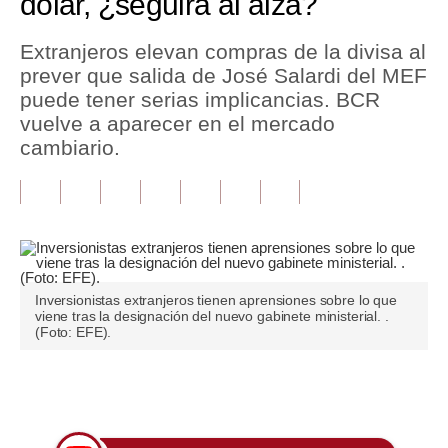
dólar, ¿seguirá al alza?
Tu Dinero
Extranjeros elevan compras de la divisa al
prever que salida de José Salardi del MEF
Finanzas Personales
puede tener serias implicancias. BCR
Inmobiliarias
vuelve a aparecer en el mercado
cambiario.
Plus G
Opinión
Editorial
Pregunta de hoy
Inversionistas extranjeros tienen aprensiones sobre lo que
viene tras la designación del nuevo gabinete ministerial. .
Blogs
(Foto: EFE).
Tendencias
Únete a nuestro canal
Lujo
Viajes