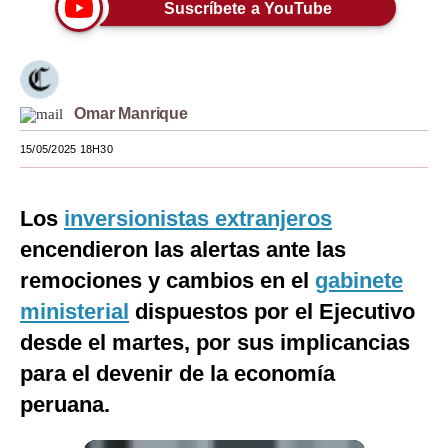
Suscríbete a YouTube
Moda
Estilos
Mundo
Omar Manrique
EEUU
15/05/2025 18H30
México
Los
inversionistas extranjeros
España
encendieron las alertas ante las
Internacional
remociones y cambios en el
gabinete
ministerial
dispuestos por el Ejecutivo
Tecnología
desde el martes, por sus implicancias
Club del Suscriptor
para el devenir de la economía
Mix
peruana.
G de Gestión