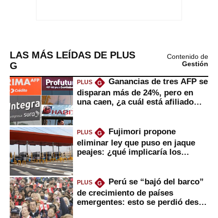
LAS MÁS LEÍDAS DE PLUS
Contenido de
G
Gestión
Ganancias de tres AFP se
PLUS
G
disparan más de 24%, pero en
una caen, ¿a cuál está afiliado
usted?
Fujimori propone
PLUS
G
eliminar ley que puso en jaque
peajes: ¿qué implicaría los
usuarios?
Perú se “bajó del barco”
PLUS
G
de crecimiento de países
emergentes: esto se perdió desde
2022