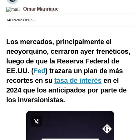
Omar Manrique
Moda
14/12/2023 09H53
Estilos
Mundo
Los mercados, principalmente el
EEUU
neoyorquino, cerraron ayer frenéticos,
México
luego de que la Reserva Federal de
EE.UU. (
Fed
) trazara un plan de más
España
recortes en su
tasa de interés
en el
Internacional
2024 que los anticipados por parte de
Tecnología
los inversionistas.
Club del Suscriptor
Mix
G de Gestión