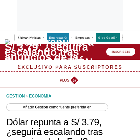
Últimas Noticias
Empresas G
Empresas
G de Gestión
Finanzas
Lo último
Peru Quiosco
SUSCRÍBETE
Portada
EXCLUSIVO PARA SUSCRIPTORES
Empresas
PLUS
G
Management & Empleo
GESTION
>
ECONOMIA
Economía
Añadir
Gestión
como fuente preferida en
Mercados
Dólar repunta a S/ 3.79,
Perú
¿seguirá escalando tras
Política