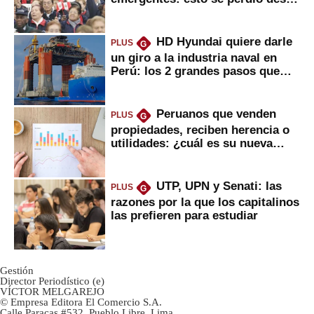
2022
HD Hyundai quiere darle
PLUS
G
un giro a la industria naval en
Perú: los 2 grandes pasos que
daría
Peruanos que venden
PLUS
G
propiedades, reciben herencia o
utilidades: ¿cuál es su nueva
inversión clave?
UTP, UPN y Senati: las
PLUS
G
razones por la que los capitalinos
las prefieren para estudiar
Gestión
Director Periodístico (e)
VÍCTOR MELGAREJO
© Empresa Editora El Comercio S.A.
Calle Paracas #532, Pueblo Libre, Lima.