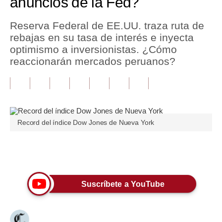
anuncios de la Fed?
Tu Dinero
Reserva Federal de EE.UU. traza ruta de
rebajas en su tasa de interés e inyecta
Finanzas Personales
optimismo a inversionistas. ¿Cómo
Inmobiliarias
reaccionarán mercados peruanos?
Plus G
Opinión
Editorial
Record del índice Dow Jones de Nueva York
Pregunta de hoy
Únete a nuestro canal
Blogs
Tendencias
Suscríbete a YouTube
Lujo
Viajes