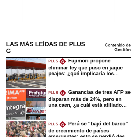
LAS MÁS LEÍDAS DE PLUS
Contenido de
G
Gestión
Fujimori propone
PLUS
G
eliminar ley que puso en jaque
peajes: ¿qué implicaría los
usuarios?
Ganancias de tres AFP se
PLUS
G
disparan más de 24%, pero en
una caen, ¿a cuál está afiliado
usted?
Perú se “bajó del barco”
PLUS
G
de crecimiento de países
emergentes: esto se perdió desde