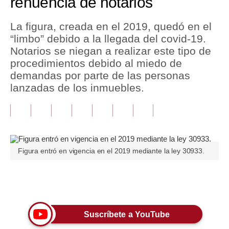
renuencia de notarios
Tu Dinero
La figura, creada en el 2019, quedó en el
“limbo” debido a la llegada del covid-19.
Finanzas Personales
Notarios se niegan a realizar este tipo de
Inmobiliarias
procedimientos debido al miedo de
demandas por parte de las personas
Plus G
lanzadas de los inmuebles.
Opinión
Editorial
Pregunta de hoy
Figura entró en vigencia en el 2019 mediante la ley 30933.
Blogs
Tendencias
Únete a nuestro canal
Lujo
Suscríbete a YouTube
Viajes