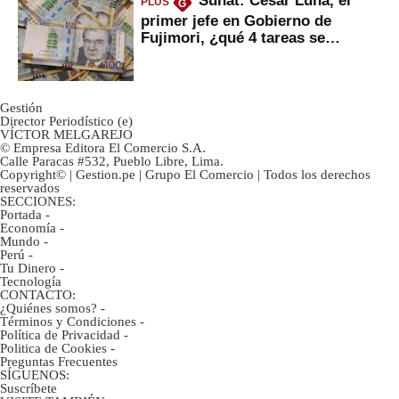
Sunat: César Luna, el
PLUS
G
primer jefe en Gobierno de
Fujimori, ¿qué 4 tareas se
marcan urgentes?
Gestión
Director Periodístico (e)
VÍCTOR MELGAREJO
© Empresa Editora El Comercio S.A.
Calle Paracas #532, Pueblo Libre, Lima.
Copyright© | Gestion.pe | Grupo El Comercio | Todos los derechos
reservados
SECCIONES:
Portada
-
Economía
-
Mundo
-
Perú
-
Tu Dinero
-
Tecnología
CONTACTO:
¿Quiénes somos?
-
Términos y Condiciones
-
Política de Privacidad
-
Politica de Cookies
-
Preguntas Frecuentes
SÍGUENOS:
Suscríbete