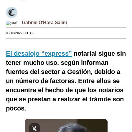
Moda
Estilos
Gabriel O'Hara Salini
Mundo
08/10/2022 06H12
EEUU
El desalojo “express”
notarial sigue sin
México
tener mucho uso, según informan
España
fuentes del sector a Gestión, debido a
Internacional
un número de factores. Entre ellos se
encuentra el hecho de que los notarios
Tecnología
que se prestan a realizar el trámite son
Club del Suscriptor
pocos.
Mix
G de Gestión