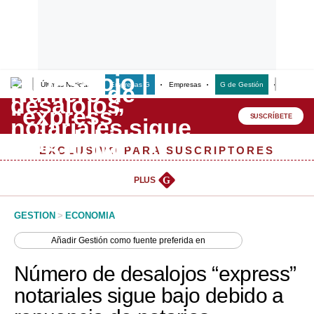
Últimas Noticias
Empresas G
Empresas
G de Gestión
Finanzas
Lo último
Peru Quiosco
SUSCRÍBETE
Portada
EXCLUSIVO PARA SUSCRIPTORES
Empresas
PLUS
G
Management & Empleo
GESTION
>
ECONOMIA
Economía
Añadir
Gestión
como fuente preferida en
Mercados
Número de desalojos “express”
Perú
notariales sigue bajo debido a
Política