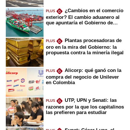
¿Cambios en el comercio
PLUS
G
exterior? El cambio aduanero al
que apuntaría el Gobierno de
Fujimori
Plantas procesadoras de
PLUS
G
oro en la mira del Gobierno: la
propuesta contra la minería ilegal
Alicorp: qué ganó con la
PLUS
G
compra del negocio de Unilever
en Colombia
UTP, UPN y Senati: las
PLUS
G
razones por la que los capitalinos
las prefieren para estudiar