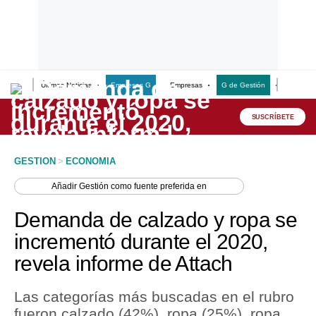
Últimas Noticias
Empresas G
Empresas
G de Gestión
Finanzas
Lo último
Peru Quiosco
SUSCRÍBETE
Portada
GESTION
>
ECONOMIA
Empresas
Añadir
Gestión
como fuente preferida en
Management & Empleo
Demanda de calzado y ropa se
Economía
incrementó durante el 2020,
revela informe de Attach
Mercados
Perú
Las categorías más buscadas en el rubro
fueron calzado (42%), ropa (25%), ropa
Política