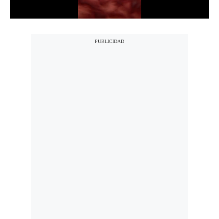
Notas Contratadas
Podcast
Gestión TV
Videos
Fotogalerías
gestion.pe
¿quiénes
Somos?
Términos
Y
Condiciones
Política
De
Privacidad