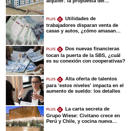
alquiler: la propuesta del
gobierno
Utilidades de
PLUS
G
trabajadores disparan venta de
casas y autos, ¿cómo amasan
tanta liquidez?
Dos nuevas financieras
PLUS
G
tocan la puerta de la SBS, ¿cuál
es su conexión con cooperativas?
Alta oferta de talentos
PLUS
G
para ‘estos niveles’ impacta en el
aumento de sueldo: los detalles
La carta secreta de
PLUS
G
Grupo Wiese: Civitano crece en
Perú y Chile, y cocina nueva
marca