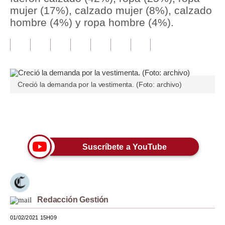
mujer (17%), calzado mujer (8%), calzado
Tu Dinero
hombre (4%) y ropa hombre (4%).
Finanzas Personales
Inmobiliarias
Plus G
Creció la demanda por la vestimenta. (Foto: archivo)
Opinión
Únete a nuestro canal
Editorial
Pregunta de hoy
Suscríbete a YouTube
Blogs
Tendencias
Lujo
Redacción Gestión
01/02/2021 15H09
Viajes