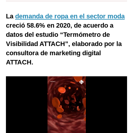
Moda
La
demanda de ropa en el sector moda
Estilos
creció 58.6% en 2020, de acuerdo a
Mundo
datos del estudio “Termómetro de
Visibilidad ATTACH”, elaborado por la
EEUU
consultora de marketing digital
México
ATTACH.
España
Internacional
Tecnología
Club del Suscriptor
Mix
G de Gestión