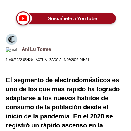
Únete a nuestro canal
Moda
Suscríbete a YouTube
Estilos
Mundo
EEUU
Ani Lu Torres
México
11/06/2022 05H20
- ACTUALIZADO A 11/06/2022 06H21
España
El segmento de electrodomésticos es
Internacional
uno de los que más rápido ha logrado
Tecnología
adaptarse a los nuevos hábitos de
Club del Suscriptor
consumo de la población desde el
Mix
inicio de la pandemia. En el 2020 se
registró un rápido ascenso en la
G de Gestión