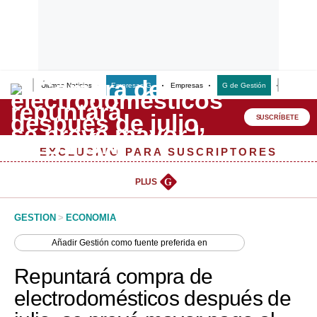
Últimas Noticias
Empresas G
Empresas
G de Gestión
Finanzas
Lo último
Peru Quiosco
SUSCRÍBETE
Portada
EXCLUSIVO PARA SUSCRIPTORES
Empresas
PLUS
G
Management & Empleo
GESTION
>
ECONOMIA
Economía
Añadir
Gestión
como fuente preferida en
Mercados
Repuntará compra de
Perú
electrodomésticos después de
Política