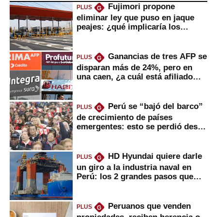
Fujimori propone
PLUS
G
eliminar ley que puso en jaque
peajes: ¿qué implicaría los
usuarios?
Ganancias de tres AFP se
PLUS
G
disparan más de 24%, pero en
una caen, ¿a cuál está afiliado
usted?
Perú se “bajó del barco”
PLUS
G
de crecimiento de países
emergentes: esto se perdió desde
2022
HD Hyundai quiere darle
PLUS
G
un giro a la industria naval en
Perú: los 2 grandes pasos que
daría
Peruanos que venden
PLUS
G
propiedades, reciben herencia o