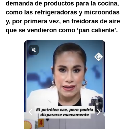
demanda de productos para la cocina,
Notas Contratadas
como las refrigeradoras y microondas
Podcast
y, por primera vez, en freidoras de aire
que se vendieron como ‘pan caliente’.
Gestión TV
Videos
Fotogalerías
gestion.pe
¿quiénes
Somos?
Términos
Y
Condiciones
Política
De
Privacidad