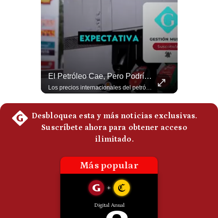
Politica
De
Cookies
Preguntas
Frecuentes
NOTICIAS DE ÚLTIMA HORA: EE.UU. Se Queda Sin Misiles En Medio Oriente
El Petróleo Cae, Pero Podría Dispararse Nuevamente | #radar24
NOTICIAS DE ÚLTIMA HORA: 1️⃣ EE.UU.: Habría gastado casi el 80% de sus misiles más avanzados (THAAD), un factor clave en las decisiones de Donald Trump frente a Irán. 2️⃣ Argentina y Brasil: Tensión diplomática escala; Brasil solicita el regreso del embajador argentino tras fuertes declaraciones de Javier Milei. 3️⃣ México: Asesinan al influencer César Gastélum a balazos durante una transmisión en vivo en Culiacán, Sinaloa. 4️⃣ Alemania: Ataque con dron explosivo obliga a suspender el aeropuerto de Leipzig, punto logístico clave de la OTAN para enviar material a Ucrania. ¿Qué noticia te parece la más impactante del día? ¡Te leo en los comentarios! 👇 #EEUU #JavierMilei #CesarGastelum #Alemania #Noticias #UltimaHora #NoticiasDelDia 🚀 ¿Quieres entender el mundo sin ruido? Únete a nuestra comunidad y forma parte del cambio. #GestiónNewsroomLive #NoticiasGlobales #AnálisisGeopolítico #EconomíaMundial #IA #Geopolítica #LatinosEnUSA #NoticiasEnEspañol 👉 Suscríbete y activa la campana para no perderte nuestro análisis diario. 🌎 Síguenos en nuestras redes sociales: 📌 Web oficial: https://gestion.pe/mundo/ 📌 LinkedIn: http://bit.ly/3HYIET0 📌 X (Twitter): http://bit.ly/4noZtX9 📌 TikTok: http://bit.ly/4evB6TO
Los precios internacionales del petróleo retrocedieron ante la posibilidad de un acuerdo para reabrir el estrecho de Ormuz. Sin embargo, la caída responde solo a una expectativa diplomática y un nuevo ataque contra un buque podría hacer regresar rápidamente la prima de riesgo. #Petroleo #EstrechoDeOrmuz #EconomiaGlobal #MercadoPetrolero #Crudo #NoticiasEconomicas #Geopolitica #Shorts 👉 Suscríbete y activa la campana para no perderte nuestro análisis diario. 🌎 Síguenos en nuestras redes sociales: 📌 Web oficial: https://gestion.pe/mundo/ 📌 LinkedIn: http://bit.ly/3HYIET0 📌 X (Twitter): http://bit.ly/4noZtX9 📌 TikTok: http://bit.ly/4evB6TO