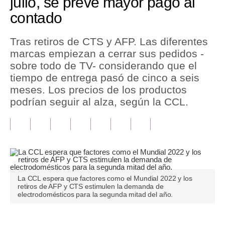
julio, se prevé mayor pago al
contado
Tu Dinero
Finanzas Personales
Tras retiros de CTS y AFP. Las diferentes
marcas empiezan a cerrar sus pedidos -
Inmobiliarias
sobre todo de TV- considerando que el
tiempo de entrega pasó de cinco a seis
Plus G
meses. Los precios de los productos
Opinión
podrían seguir al alza, según la CCL.
Editorial
Pregunta de hoy
Blogs
La CCL espera que factores como el Mundial 2022 y los
Tendencias
retiros de AFP y CTS estimulen la demanda de
electrodomésticos para la segunda mitad del año.
Lujo
Viajes