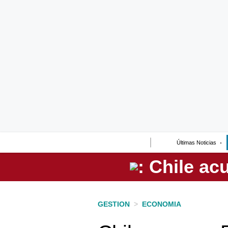
Lo último
Peru Quiosco
Portada
Empresas
Management & Empleo
Economía
Últimas Noticias
Mercados
Perú
Política
GESTION
>
ECONOMIA
Tu Dinero