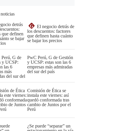
 noticias
G
El negocio detrás de
los descuentos: factores
que definen hasta cuánto
se bajar los precios
PwC Perú, G de Gestión
y UCSP: estas son las 6
empresas más admiradas
del sur del país
Comisión de Ética se
instala este viernes: así
quedó conformada tras
cambio de Juntos por el
Perú
¿Se puede “separar” un
estacionamiento en la vía