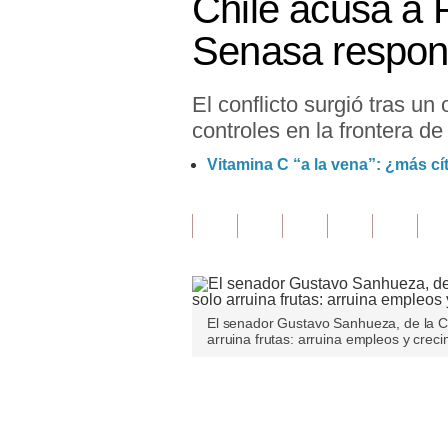
Chile acusa a P
Finanzas Personales
Senasa respo
Inmobiliarias
El conflicto surgió tras u
Plus G
controles en la frontera de
Opinión
Vitamina C “a la vena”: ¿más cí
Editorial
Pregunta de hoy
Blogs
Tendencias
El senador Gustavo Sanhueza, de la C
arruina frutas: arruina empleos y creci
Lujo
Viajes
Únete a nuestro canal
Moda