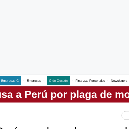
Empresas G
Empresas
G de Gestión
Finanzas Personales
Newsletters