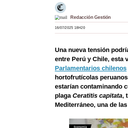
Estilos
Mundo
Redacción Gestión
16/07/2025 18H20
EEUU
México
Una nueva tensión podría
España
entre Perú y Chile, esta 
Internacional
Parlamentarios chilenos
Tecnología
hortofrutícolas peruanos
estarían contaminando cu
Club del Suscriptor
plaga
Ceratitis capitata
,
Mix
Mediterráneo, una de las
G de Gestión
Notas Contratadas