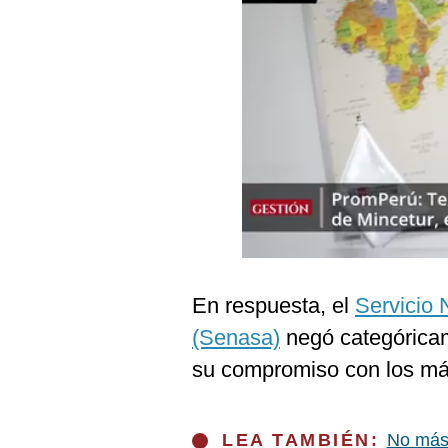
Podcast
Gestión TV
Videos
Fotogalerías
gestion.pe
¿quiénes
Somos?
En respuesta, el
Servicio 
Términos
Y
(Senasa)
negó categóricam
Condiciones
su compromiso con los más 
Política
De
Privacidad
Politica
LEA TAMBIÉN:
No más 