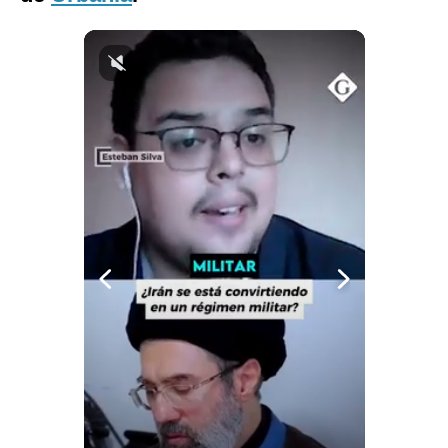
Notas Contratadas
Podcast
Gestión TV
Videos
Fotogalerías
gestion.pe
¿quiénes
Somos?
Términos
Y
Condiciones
Política
De
Privacidad