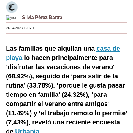
Moda
Silvia Pérez Bartra
Estilos
24/04/2023 12H20
Mundo
EEUU
Las familias que alquilan una
casa de
México
playa
lo hacen principalmente para
‘disfrutar las vacaciones de verano’
España
(68.92%), seguido de ‘para salir de la
Internacional
rutina’ (33.78%), ‘porque le gusta pasar
Tecnología
tiempo en familia’ (24.32%), ‘para
compartir el verano entre amigos’
Club del Suscriptor
(11.49%) y ‘el trabajo remoto lo permite’
Mix
(7,43%), reveló una reciente encuesta
G de Gestión
de
Urbania
.