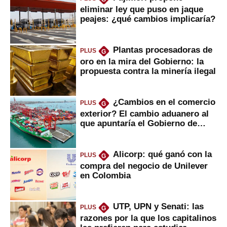
eliminar ley que puso en jaque
peajes: ¿qué cambios implicaría?
Plantas procesadoras de
PLUS
G
oro en la mira del Gobierno: la
propuesta contra la minería ilegal
¿Cambios en el comercio
PLUS
G
exterior? El cambio aduanero al
que apuntaría el Gobierno de
Fujimori
Alicorp: qué ganó con la
PLUS
G
compra del negocio de Unilever
en Colombia
UTP, UPN y Senati: las
PLUS
G
razones por la que los capitalinos