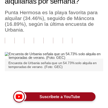
alquilarlas por semana?
Tu Dinero
Punta Hermosa es la playa favorita para
alquilar (34.46%), seguido de Máncora
Finanzas Personales
(16.89%), según la última encuesta de
Inmobiliarias
Urbania.
Plus G
Opinión
Editorial
Encuesta de Urbania señala que un 54.73% solo alquila en
temporadas de verano. (Foto: GEC)
Pregunta de hoy
Blogs
Únete a nuestro canal
Tendencias
Lujo
Suscríbete a YouTube
Viajes