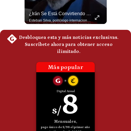
Politica
De
Felipe VI Se Reúne Con De La Espriella Antes De La Investidura | Gestión Mundo
¿Irán Se Está Convirtiendo En Un Régimen Militar? | #radar24
Cookies
El rey Felipe VI de España llegó a Cali para reunirse con el presidente electo de Colombia, Abelardo de la Espriella, horas antes de su histórica investidura presidencial. Un encuentro clave que refuerza las relaciones diplomáticas y bilaterales entre ambas naciones antes de la ceremonia oficial. ¿Qué opinas sobre el papel diplomático de España en la política latinoamericana? #FelipeVI #DeLaEspriella #Colombia #Espana #PoliticaInternacional #Shorts 👉 Suscríbete y activa la campana para no perderte nuestro análisis diario. 🌎 Síguenos en nuestras redes sociales: 📌 Web oficial: https://gestion.pe/mundo/ 📌 LinkedIn: http://bit.ly/3HYIET0 📌 X (Twitter): http://bit.ly/4noZtX9 📌 TikTok: http://bit.ly/4evB6TO
Esteban Silva, politólogo internacional, señala que algunos analistas consideran que la estructura religiosa iraní estaría sirviendo para sostener el poder de una cúpula militar. Explica que la Guardia Revolucionaria está aumentando su influencia sobre la seguridad, las decisiones estratégicas y hasta asuntos económicos como el estrecho de Ormuz. #Iran #GuardiaRevolucionaria #Geopolitica #NoticiasInternacionales #Shorts 👉 Suscríbete y activa la campana para no perderte nuestro análisis diario. 🌎 Síguenos en nuestras redes sociales: 📌 Web oficial: https://gestion.pe/mundo/ 📌 LinkedIn: http://bit.ly/3HYIET0 📌 X (Twitter): http://bit.ly/4noZtX9 📌 TikTok: http://bit.ly/4evB6TO
Preguntas
Frecuentes