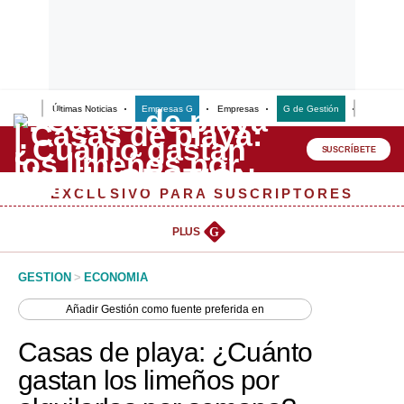
Últimas Noticias
Empresas G
Empresas
G de Gestión
Finanzas
Lo último
Peru Quiosco
SUSCRÍBETE
Portada
EXCLUSIVO PARA SUSCRIPTORES
Empresas
PLUS
G
Management & Empleo
GESTION
>
ECONOMIA
Economía
Añadir
Gestión
como fuente preferida en
Mercados
Casas de playa: ¿Cuánto
Perú
gastan los limeños por
Política