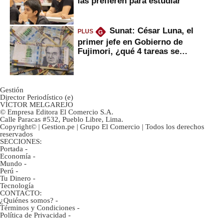
las prefieren para estudiar
Sunat: César Luna, el
PLUS
G
primer jefe en Gobierno de
Fujimori, ¿qué 4 tareas se
marcan urgentes?
Gestión
Director Periodístico (e)
VÍCTOR MELGAREJO
© Empresa Editora El Comercio S.A.
Calle Paracas #532, Pueblo Libre, Lima.
Copyright© | Gestion.pe | Grupo El Comercio | Todos los derechos
reservados
SECCIONES:
Portada
-
Economía
-
Mundo
-
Perú
-
Tu Dinero
-
Tecnología
CONTACTO:
¿Quiénes somos?
-
Términos y Condiciones
-
Política de Privacidad
-