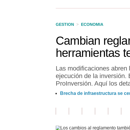
Finanzas Personales
Inmobiliarias
GESTION
>
ECONOMIA
Plus G
Cambian regla
Opinión
herramientas t
Editorial
Pregunta de hoy
Las modificaciones abren l
ejecución de la inversión.
Blogs
ProInversión. Aquí los deta
Tendencias
Brecha de infraestructura se cer
Lujo
Viajes
Moda