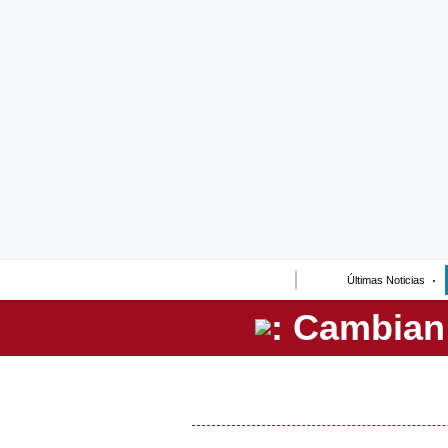
Lo último
Peru Quiosco
Portada
Empresas
Management & Empleo
Economía
Últimas Noticias
Mercados
Perú
Política
Tu Dinero