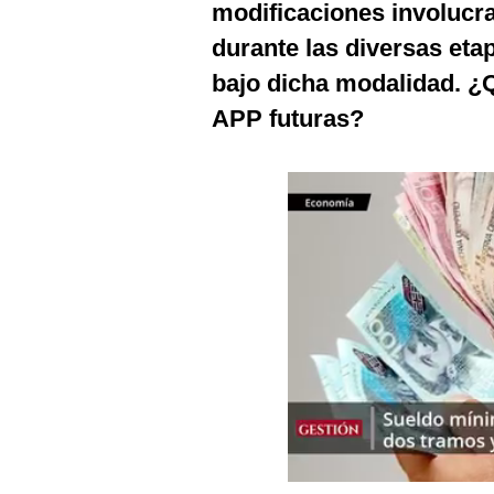
modificaciones involucra
Podcast
durante las diversas et
Gestión TV
bajo dicha modalidad. ¿
Videos
APP futuras?
Fotogalerías
gestion.pe
¿quiénes
Somos?
Términos
Y
Condiciones
Política
De
Privacidad
Politica