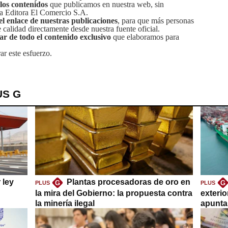
 los contenidos
que publicamos en nuestra web, sin
sa Editora El Comercio S.A.
el enlace de nuestras publicaciones
, para que más personas
calidad directamente desde nuestra fuente oficial.
tar de todo el contenido exclusivo
que elaboramos para
ar este esfuerzo.
US G
 ley
Plantas procesadoras de oro en
G
G
PLUS
PLUS
la mira del Gobierno: la propuesta contra
exteri
la minería ilegal
apuntar