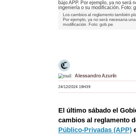
Estilos
Los cambios al reglamento también plan
Mundo
Por ejemplo, ya no será necesaria una
modificación. Foto: gob.pe.
EEUU
Únete a nuestro canal
México
España
Internacional
Alessandro Azurín
Tecnología
24/12/2024 19H39
Club del Suscriptor
Mix
El último sábado el Gobi
G de Gestión
cambios al reglamento de
Notas Contratadas
Público-Privadas (APP)
e