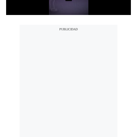
Notas Contratadas
Podcast
Gestión TV
Videos
Fotogalerías
gestion.pe
¿quiénes
Somos?
Términos
Y
Condiciones
Política
De
Privacidad