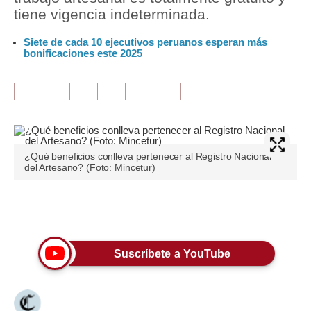
tiene vigencia indeterminada.
Tu Dinero
Siete de cada 10 ejecutivos peruanos esperan más
bonificaciones este 2025
Finanzas Personales
Inmobiliarias
Plus G
Opinión
¿Qué beneficios conlleva pertenecer al Registro Nacional
Editorial
del Artesano? (Foto: Mincetur)
Pregunta de hoy
Únete a nuestro canal
Blogs
Tendencias
Suscríbete a YouTube
Lujo
Viajes