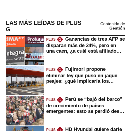
LAS MÁS LEÍDAS DE PLUS
Contenido de
G
Gestión
Ganancias de tres AFP se
PLUS
G
disparan más de 24%, pero en
una caen, ¿a cuál está afiliado
usted?
Fujimori propone
PLUS
G
eliminar ley que puso en jaque
peajes: ¿qué implicaría los
usuarios?
Perú se “bajó del barco”
PLUS
G
de crecimiento de países
emergentes: esto se perdió desde
2022
HD Hyundai quiere darle
PLUS
G