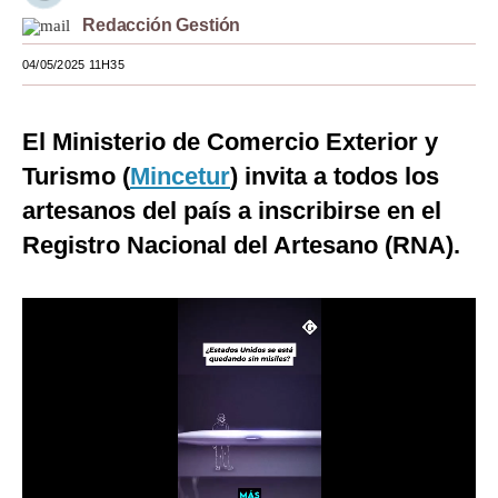
Redacción Gestión
Moda
04/05/2025 11H35
Estilos
Mundo
El Ministerio de Comercio Exterior y
EEUU
Turismo (
Mincetur
) invita a todos los
artesanos del país a inscribirse en el
México
Registro Nacional del Artesano (RNA).
España
Internacional
Tecnología
Club del Suscriptor
Mix
G de Gestión