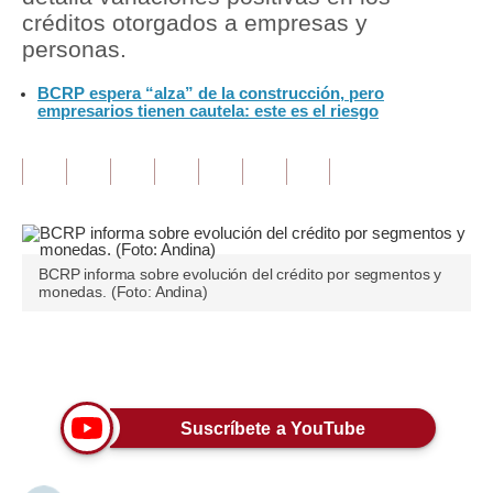
créditos otorgados a empresas y
Tu Dinero
personas.
Finanzas Personales
BCRP espera “alza” de la construcción, pero
empresarios tienen cautela: este es el riesgo
Inmobiliarias
Plus G
Opinión
Editorial
BCRP informa sobre evolución del crédito por segmentos y
monedas. (Foto: Andina)
Pregunta de hoy
Blogs
Únete a nuestro canal
Tendencias
Suscríbete a YouTube
Lujo
Viajes