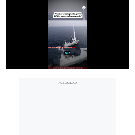
Notas Contratadas
Podcast
Gestión TV
Videos
Fotogalerías
gestion.pe
¿quiénes
Somos?
Términos
Y
Condiciones
Política
De
Privacidad