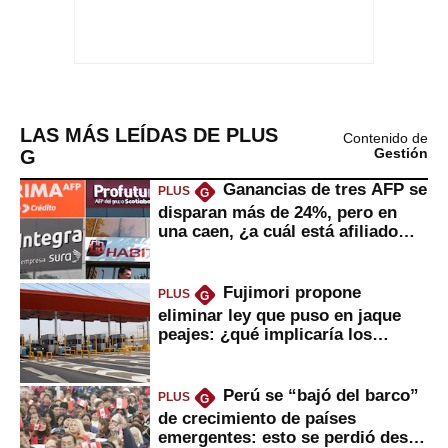
LAS MÁS LEÍDAS DE PLUS
Contenido de
G
Gestión
Ganancias de tres AFP se
PLUS
G
disparan más de 24%, pero en
una caen, ¿a cuál está afiliado
usted?
Fujimori propone
PLUS
G
eliminar ley que puso en jaque
peajes: ¿qué implicaría los
usuarios?
Perú se “bajó del barco”
PLUS
G
de crecimiento de países
emergentes: esto se perdió desde