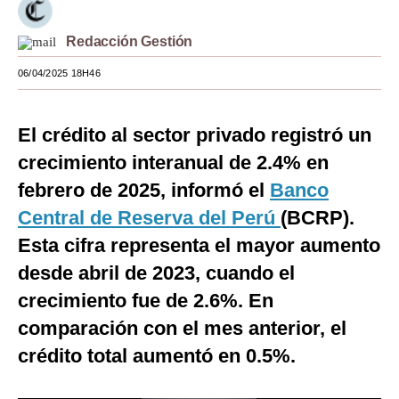
Moda
Redacción Gestión
Estilos
06/04/2025 18H46
Mundo
El crédito al sector privado registró un
EEUU
crecimiento interanual de 2.4% en
México
febrero de 2025, informó el
Banco
España
Central de Reserva del Perú
(BCRP).
Internacional
Esta cifra representa el mayor aumento
desde abril de 2023, cuando el
Tecnología
crecimiento fue de 2.6%. En
Club del Suscriptor
comparación con el mes anterior, el
Mix
crédito total aumentó en 0.5%.
G de Gestión