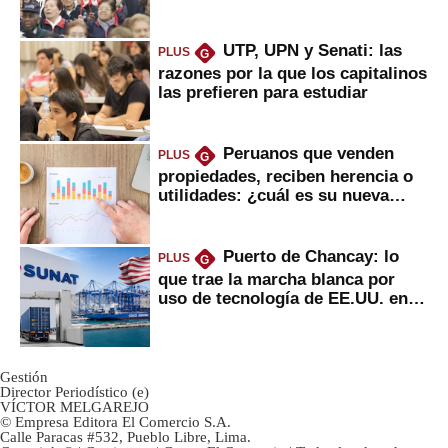
2022
UTP, UPN y Senati: las
PLUS
G
razones por la que los capitalinos
las prefieren para estudiar
Peruanos que venden
PLUS
G
propiedades, reciben herencia o
utilidades: ¿cuál es su nueva
inversión clave?
Puerto de Chancay: lo
PLUS
G
que trae la marcha blanca por
uso de tecnología de EE.UU. en
mercancías
Gestión
Director Periodístico (e)
VÍCTOR MELGAREJO
© Empresa Editora El Comercio S.A.
Calle Paracas #532, Pueblo Libre, Lima.