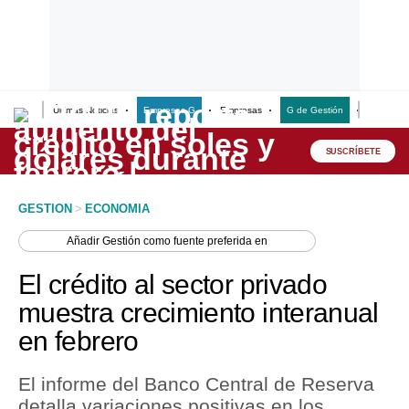
Últimas Noticias
Empresas G
Empresas
G de Gestión
Finanzas
Lo último
Peru Quiosco
SUSCRÍBETE
Portada
GESTION
>
ECONOMIA
Empresas
Añadir
Gestión
como fuente preferida en
Management & Empleo
El crédito al sector privado
Economía
muestra crecimiento interanual
en febrero
Mercados
Perú
El informe del Banco Central de Reserva
detalla variaciones positivas en los
Política