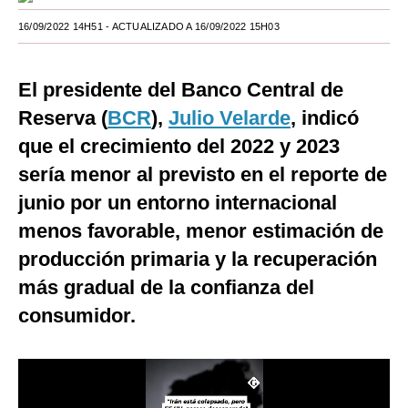
Moda
16/09/2022 14H51
- ACTUALIZADO A 16/09/2022 15H03
Estilos
El presidente del Banco Central de
Mundo
Reserva (
BCR
),
Julio Velarde
, indicó
EEUU
que el crecimiento del 2022 y 2023
sería menor al previsto en el reporte de
México
junio por un entorno internacional
España
menos favorable, menor estimación de
Internacional
producción primaria y la recuperación
Tecnología
más gradual de la confianza del
consumidor.
Club del Suscriptor
Mix
G de Gestión