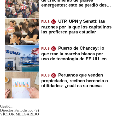
de crecimiento de países
emergentes: esto se perdió desde
2022
UTP, UPN y Senati: las
PLUS
G
razones por la que los capitalinos
las prefieren para estudiar
Puerto de Chancay: lo
PLUS
G
que trae la marcha blanca por
uso de tecnología de EE.UU. en
mercancías
Peruanos que venden
PLUS
G
propiedades, reciben herencia o
utilidades: ¿cuál es su nueva
inversión clave?
Gestión
Director Periodístico (e)
VÍCTOR MELGAREJO