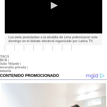
0
Los siete postulantes a la alcaldía de Lima polemizaron este
seconds
domingo en el debate electoral organizado por Latina TV.
of
0
seconds
TAGS
BCR
|
Julio Velarde
|
inversión privada
|
minería