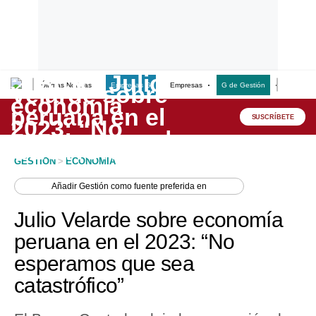
Últimas Noticias
Empresas G
Empresas
G de Gestión
Finanzas
Lo último
Peru Quiosco
SUSCRÍBETE
Portada
GESTION
>
ECONOMIA
Empresas
Añadir
Gestión
como fuente preferida en
Management & Empleo
Julio Velarde sobre economía
Economía
peruana en el 2023: “No
esperamos que sea
Mercados
catastrófico”
Perú
Política