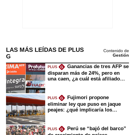
LAS MÁS LEÍDAS DE PLUS
Contenido de
G
Gestión
Ganancias de tres AFP se
PLUS
G
disparan más de 24%, pero en
una caen, ¿a cuál está afiliado
usted?
Fujimori propone
PLUS
G
eliminar ley que puso en jaque
peajes: ¿qué implicaría los
usuarios?
Perú se “bajó del barco”
PLUS
G