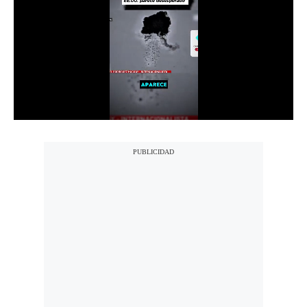
Notas Contratadas
Podcast
Gestión TV
Videos
Fotogalerías
gestion.pe
¿quiénes
Somos?
Términos
Y
Condiciones
Política
De
Privacidad