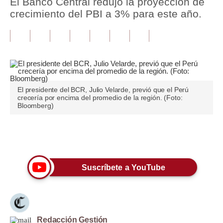
El Banco Central redujo la proyección de
crecimiento del PBI a 3% para este año.
Tu Dinero
Finanzas Personales
Inmobiliarias
Plus G
El presidente del BCR, Julio Velarde, previó que el Perú
crecería por encima del promedio de la región. (Foto:
Opinión
Bloomberg)
Editorial
Únete a nuestro canal
Pregunta de hoy
Blogs
Suscríbete a YouTube
Tendencias
Lujo
Viajes
Redacción Gestión