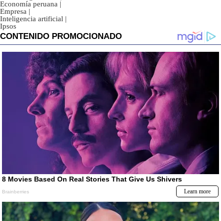
Economía peruana
|
Empresa
|
Inteligencia artificial
|
Ipsos