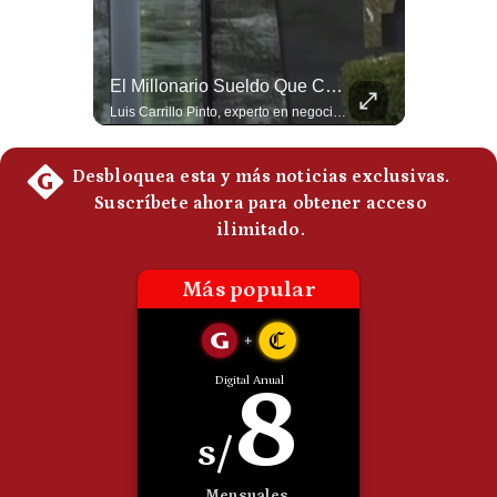
Politica
De
Cookies
NOTICIAS DE ÚLTIMA HORA: EE.UU. Se Queda Sin Misiles En Medio Oriente
El Millonario Sueldo Que Casi Cobra Infantino Por La Nueva Empresa De La FIFA | #EnClaveEconómica
Preguntas
NOTICIAS DE ÚLTIMA HORA: 1️⃣ EE.UU.: Habría gastado casi el 80% de sus misiles más avanzados (THAAD), un factor clave en las decisiones de Donald Trump frente a Irán. 2️⃣ Argentina y Brasil: Tensión diplomática escala; Brasil solicita el regreso del embajador argentino tras fuertes declaraciones de Javier Milei. 3️⃣ México: Asesinan al influencer César Gastélum a balazos durante una transmisión en vivo en Culiacán, Sinaloa. 4️⃣ Alemania: Ataque con dron explosivo obliga a suspender el aeropuerto de Leipzig, punto logístico clave de la OTAN para enviar material a Ucrania. ¿Qué noticia te parece la más impactante del día? ¡Te leo en los comentarios! 👇 #EEUU #JavierMilei #CesarGastelum #Alemania #Noticias #UltimaHora #NoticiasDelDia 🚀 ¿Quieres entender el mundo sin ruido? Únete a nuestra comunidad y forma parte del cambio. #GestiónNewsroomLive #NoticiasGlobales #AnálisisGeopolítico #EconomíaMundial #IA #Geopolítica #LatinosEnUSA #NoticiasEnEspañol 👉 Suscríbete y activa la campana para no perderte nuestro análisis diario. 🌎 Síguenos en nuestras redes sociales: 📌 Web oficial: https://gestion.pe/mundo/ 📌 LinkedIn: http://bit.ly/3HYIET0 📌 X (Twitter): http://bit.ly/4noZtX9 📌 TikTok: http://bit.ly/4evB6TO
Luis Carrillo Pinto, experto en negocios deportivos, cuenta que federaciones europeas ya pedían la salida de Gianni Infantino. Además, explicó que el presidente de la FIFA habría recibido US$30 millones anuales por dirigir la nueva empresa, diez veces más de lo que ganaba en la organización. #FIFA #GianniInfantino #LuisCarrilloPinto #APEMD #NegociosDeportivos #Mundial #Futbol #NoticiasDeportivas #Shorts 👉 Suscríbete y activa la campana para no perderte nuestro análisis diario. 🌎 Síguenos en nuestras redes sociales: 📌 Web oficial: https://gestion.pe/mundo/ 📌 LinkedIn: http://bit.ly/3HYIET0 📌 X (Twitter): http://bit.ly/4noZtX9 📌 TikTok: http://bit.ly/4evB6TO
Frecuentes