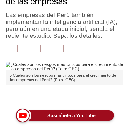
de las empresas
Tu Dinero
Las empresas del Perú también
implementan la inteligencia artificial (IA),
Finanzas Personales
pero aún en una etapa inicial, señala el
Inmobiliarias
reciente estudio. Sepa los detalles.
Plus G
Opinión
Editorial
¿Cuáles son los riesgos más críticos para el crecimiento de
las empresas del Perú? (Foto: GEC)
Pregunta de hoy
Blogs
Únete a nuestro canal
Tendencias
Lujo
Suscríbete a YouTube
Viajes