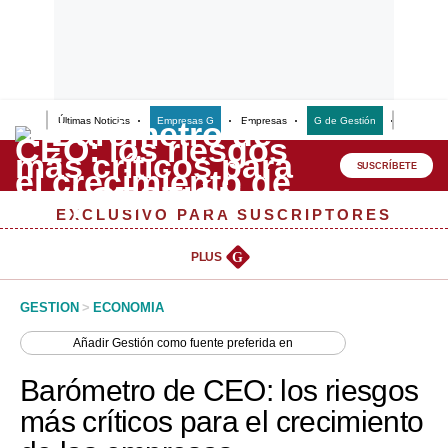
Últimas Noticias
Empresas G
Empresas
G de Gestión
Finanzas
Lo último
Peru Quiosco
SUSCRÍBETE
Portada
EXCLUSIVO PARA SUSCRIPTORES
Empresas
PLUS
G
Management & Empleo
GESTION
>
ECONOMIA
Economía
Añadir
Gestión
como fuente preferida en
Mercados
Barómetro de CEO: los riesgos
Perú
más críticos para el crecimiento
Política