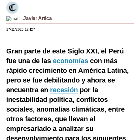
Moda
Javier Artica
Estilos
17/11/2023 12H27
Mundo
EEUU
Gran parte de este Siglo XXI, el Perú
México
fue una de las
economías
con más
rápido crecimiento en América Latina,
España
pero se fue debilitando y ahora se
Internacional
encuentra en
recesión
por la
Tecnología
inestabilidad política, conflictos
sociales, anomalías climáticas, entre
Club del Suscriptor
otros factores, que llevan al
Mix
empresariado a analizar su
G de Gestión
desenvolvimiento para los siguientes