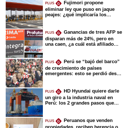
Fujimori propone
PLUS
G
eliminar ley que puso en jaque
peajes: ¿qué implicaría los
usuarios?
Ganancias de tres AFP se
PLUS
G
disparan más de 24%, pero en
una caen, ¿a cuál está afiliado
usted?
Perú se “bajó del barco”
PLUS
G
de crecimiento de países
emergentes: esto se perdió desde
2022
HD Hyundai quiere darle
PLUS
G
un giro a la industria naval en
Perú: los 2 grandes pasos que
daría
Peruanos que venden
PLUS
G
propiedades, reciben herencia o