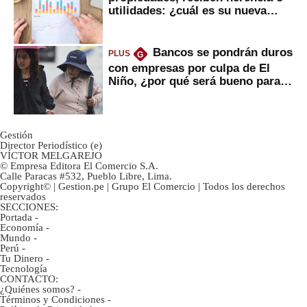
utilidades: ¿cuál es su nueva
inversión clave?
Bancos se pondrán duros
PLUS
G
con empresas por culpa de El
Niño, ¿por qué será bueno para
ahorristas?
Gestión
Director Periodístico (e)
VÍCTOR MELGAREJO
© Empresa Editora El Comercio S.A.
Calle Paracas #532, Pueblo Libre, Lima.
Copyright© | Gestion.pe | Grupo El Comercio | Todos los derechos
reservados
SECCIONES:
Portada
-
Economía
-
Mundo
-
Perú
-
Tu Dinero
-
Tecnología
CONTACTO:
¿Quiénes somos?
-
Términos y Condiciones
-