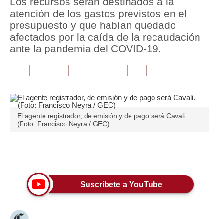
Los recursos serán destinados a la
atención de los gastos previstos en el
Tu Dinero
presupuesto y que habían quedado
afectados por la caída de la recaudación
Finanzas Personales
ante la pandemia del COVID-19.
Inmobiliarias
Plus G
Opinión
El agente registrador, de emisión y de pago será Cavali.
Editorial
(Foto: Francisco Neyra / GEC)
Pregunta de hoy
Únete a nuestro canal
Blogs
Tendencias
Suscríbete a YouTube
Lujo
Viajes