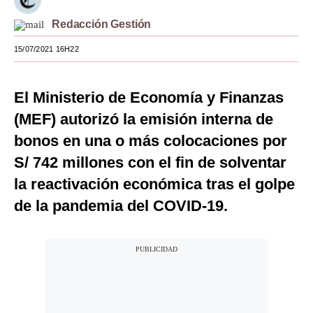
Moda
Redacción Gestión
Estilos
15/07/2021 16H22
Mundo
El Ministerio de Economía y Finanzas
EEUU
(MEF) autorizó la emisión interna de
México
bonos en una o más colocaciones por
S/ 742 millones con el fin de solventar
España
la reactivación económica tras el golpe
Internacional
de la pandemia del COVID-19.
Tecnología
Club del Suscriptor
Mix
G de Gestión