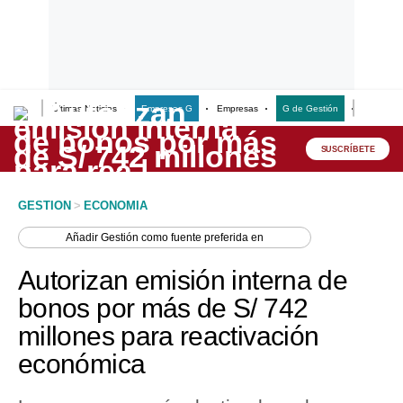
Últimas Noticias
Empresas G
Empresas
G de Gestión
Finanzas
Lo último
Peru Quiosco
SUSCRÍBETE
Portada
GESTION
>
ECONOMIA
Empresas
Añadir
Gestión
como fuente preferida en
Management & Empleo
Autorizan emisión interna de
Economía
bonos por más de S/ 742
millones para reactivación
Mercados
económica
Perú
Política