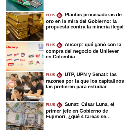
Fujimori
Plantas procesadoras de
PLUS
G
oro en la mira del Gobierno: la
propuesta contra la minería ilegal
Alicorp: qué ganó con la
PLUS
G
compra del negocio de Unilever
en Colombia
UTP, UPN y Senati: las
PLUS
G
razones por la que los capitalinos
las prefieren para estudiar
Sunat: César Luna, el
PLUS
G
primer jefe en Gobierno de
Fujimori, ¿qué 4 tareas se
marcan urgentes?