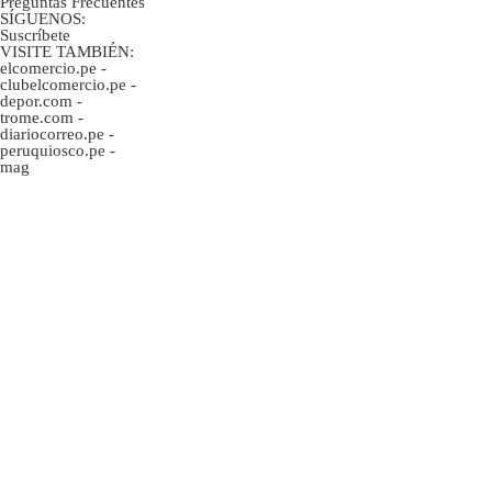
Preguntas Frecuentes
SÍGUENOS:
Suscríbete
VISITE TAMBIÉN:
elcomercio.pe
-
clubelcomercio.pe
-
depor.com
-
trome.com
-
diariocorreo.pe
-
peruquiosco.pe
-
mag