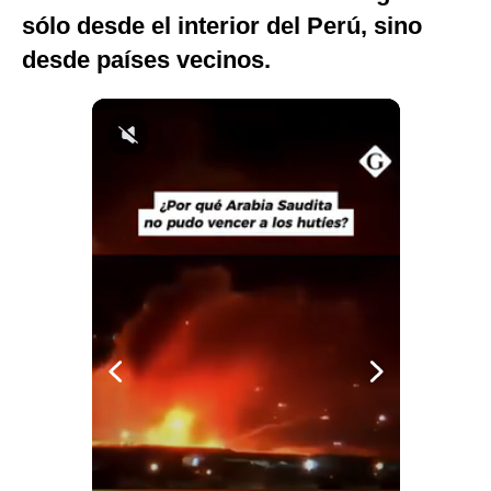
sólo desde el interior del Perú, sino
Notas Contratadas
desde países vecinos.
Podcast
Gestión TV
Videos
Fotogalerías
gestion.pe
¿quiénes
Somos?
Términos
Y
Condiciones
Política
De
Privacidad