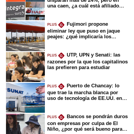
una caen, ¿a cuál está afiliado
usted?
Fujimori propone
PLUS
G
eliminar ley que puso en jaque
peajes: ¿qué implicaría los
usuarios?
UTP, UPN y Senati: las
PLUS
G
razones por la que los capitalinos
las prefieren para estudiar
Puerto de Chancay: lo
PLUS
G
que trae la marcha blanca por
uso de tecnología de EE.UU. en
mercancías
Bancos se pondrán duros
PLUS
G
con empresas por culpa de El
Niño, ¿por qué será bueno para