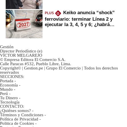
ahorristas?
Keiko anuncia “shock”
PLUS
G
ferroviario: terminar Línea 2 y
ejecutar la 3, 4, 5 y 6; ¿habrá
avances?
Gestión
Director Periodístico (e)
VÍCTOR MELGAREJO
© Empresa Editora El Comercio S.A.
Calle Paracas #532, Pueblo Libre, Lima.
Copyright© | Gestion.pe | Grupo El Comercio | Todos los derechos
reservados
SECCIONES:
Portada
-
Economía
-
Mundo
-
Perú
-
Tu Dinero
-
Tecnología
CONTACTO:
¿Quiénes somos?
-
Términos y Condiciones
-
Política de Privacidad
-
Politica de Cookies
-