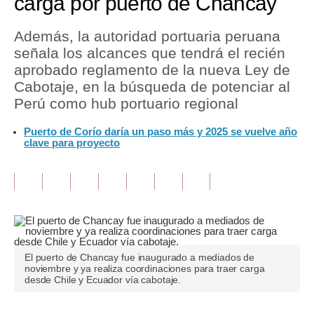
carga por puerto de Chancay
Tu Dinero
Además, la autoridad portuaria peruana
señala los alcances que tendrá el recién
Finanzas Personales
aprobado reglamento de la nueva Ley de
Inmobiliarias
Cabotaje, en la búsqueda de potenciar al
Perú como hub portuario regional
Plus G
Puerto de Corío daría un paso más y 2025 se vuelve año
Opinión
clave para proyecto
Editorial
Pregunta de hoy
Blogs
Tendencias
El puerto de Chancay fue inaugurado a mediados de
noviembre y ya realiza coordinaciones para traer carga
Lujo
desde Chile y Ecuador vía cabotaje.
Viajes