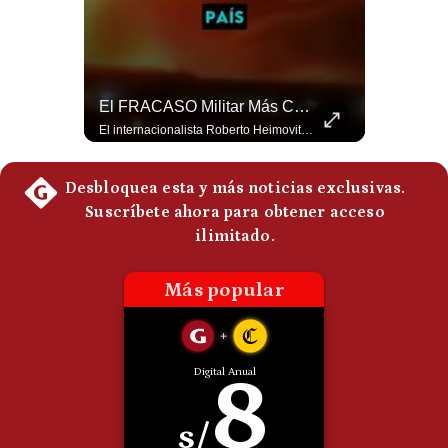
Politica
De
Cookies
Preguntas
Frecuentes
Netanyahu RECHAZA El Plan De Trump Para Gaza | Gestión Mundo
El FRACASO Militar Más Caro De Medio Oriente | #radar24
El primer ministro israelí, Benjamín Netanyahu, aclaró que Israel NO ha aceptado la propuesta respaldada por Estados Unidos sobre el futuro y la desmilitarización de Gaza. ¿Se rompe la alianza estratégica entre Washington y Tel Aviv? #Netanyahu #Israel #Trump #Gaza #EstadosUnidos #Geopolitica #NoticiasInternacionales #Shorts 👉 Suscríbete y activa la campana para no perderte nuestro análisis diario. 🌎 Síguenos en nuestras redes sociales: 📌 Web oficial: https://gestion.pe/mundo/ 📌 LinkedIn: http://bit.ly/3HYIET0 📌 X (Twitter): http://bit.ly/4noZtX9 📌 TikTok: http://bit.ly/4evB6TO
El internacionalista Roberto Heimovits señaló que Arabia Saudita posee armamento avanzado comprado por decenas de miles de millones de dólares. Sin embargo, recuerda que combatió durante siete años contra los hutíes sin conseguir derrotarlos, pese a la enorme diferencia de poder militar. #ArabiaSaudita #Hutíes #RobertoHeimovits #Geopolítica #Guerra #NoticiasInternacionales #Shorts 👉 Suscríbete y activa la campana para no perderte nuestro análisis diario. 🌎 Síguenos en nuestras redes sociales: 📌 Web oficial: https://gestion.pe/mundo/ 📌 LinkedIn: http://bit.ly/3HYIET0 📌 X (Twitter): http://bit.ly/4noZtX9 📌 TikTok: http://bit.ly/4evB6TO