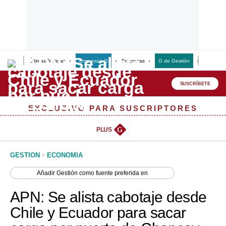
Últimas Noticias
Empresas G
Empresas
G de Gestión
Finanzas
Lo último
Peru Quiosco
SUSCRÍBETE
Portada
EXCLUSIVO PARA SUSCRIPTORES
Empresas
PLUS
G
Management & Empleo
GESTION
>
ECONOMIA
Economía
Añadir
Gestión
como fuente preferida en
Mercados
APN: Se alista cabotaje desde
Perú
Chile y Ecuador para sacar
Política