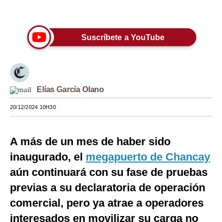
Únete a nuestro canal
Moda
Estilos
Suscríbete a YouTube
Mundo
EEUU
Elías García Olano
México
20/12/2024 10H30
España
Internacional
A más de un mes de haber sido
Tecnología
inaugurado, el
megapuerto de Chancay
aún continuará con su fase de pruebas
Club del Suscriptor
previas a su declaratoria de operación
Mix
comercial, pero ya atrae a operadores
G de Gestión
interesados en movilizar su carga no