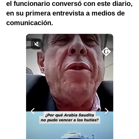
el funcionario conversó con este diario,
Notas Contratadas
en su primera entrevista a medios de
Podcast
comunicación.
Gestión TV
Videos
Fotogalerías
gestion.pe
¿quiénes
Somos?
Términos
Y
Condiciones
Política
De
Privacidad