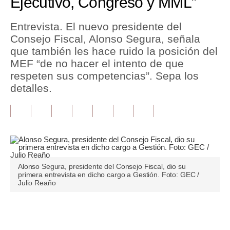
Ejecutivo, Congreso y MML”
Tu Dinero
Entrevista. El nuevo presidente del
Consejo Fiscal, Alonso Segura, señala
Finanzas Personales
que también les hace ruido la posición del
Inmobiliarias
MEF “de no hacer el intento de que
respeten sus competencias”. Sepa los
Plus G
detalles.
Opinión
Editorial
Pregunta de hoy
Blogs
Alonso Segura, presidente del Consejo Fiscal, dio su
primera entrevista en dicho cargo a Gestión. Foto: GEC /
Julio Reaño
Tendencias
Lujo
Únete a nuestro canal
Viajes