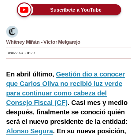
Moda
Suscríbete a YouTube
Estilos
Mundo
Whitney Miñán - Víctor Melgarejo
EEUU
10/06/2024 21H20
México
España
En abril último,
Gestión dio a conocer
que Carlos Oliva no recibió luz verde
Internacional
para continuar como cabeza del
Tecnología
Consejo Fiscal (CF)
. Casi mes y medio
Club del Suscriptor
después, finalmente se conoció quién
Mix
será el nuevo presidente de la entidad:
Alonso Segura
. En su nueva posición,
G de Gestión