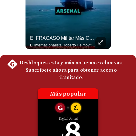
Politica
De
Cookies
Preguntas
Frecuentes
¿Se ROMPEN Las Relaciones Entre Brasil Y Argentina? | Gestión Mundo
El FRACASO Militar Más Caro De Medio Oriente | #radar24
Brasil pidió formalmente que Argentina retire a su embajador tras los cruces verbales entre Javier Milei y Lula da Silva. La crisis bilateral alcanza su punto más crítico en años. #PoliticaLatinoamericana #CrisisDiplomatica #MileiVsLula #BuenosAires #NoticiasDeHoy #Shorts 👉 Suscríbete y activa la campana para no perderte nuestro análisis diario. 🌎 Síguenos en nuestras redes sociales: 📌 Web oficial: https://gestion.pe/mundo/ 📌 LinkedIn: http://bit.ly/3HYIET0 📌 X (Twitter): http://bit.ly/4noZtX9 📌 TikTok: http://bit.ly/4evB6TO
El internacionalista Roberto Heimovits señaló que Arabia Saudita posee armamento avanzado comprado por decenas de miles de millones de dólares. Sin embargo, recuerda que combatió durante siete años contra los hutíes sin conseguir derrotarlos, pese a la enorme diferencia de poder militar. #ArabiaSaudita #Hutíes #RobertoHeimovits #Geopolítica #Guerra #NoticiasInternacionales #Shorts 👉 Suscríbete y activa la campana para no perderte nuestro análisis diario. 🌎 Síguenos en nuestras redes sociales: 📌 Web oficial: https://gestion.pe/mundo/ 📌 LinkedIn: http://bit.ly/3HYIET0 📌 X (Twitter): http://bit.ly/4noZtX9 📌 TikTok: http://bit.ly/4evB6TO