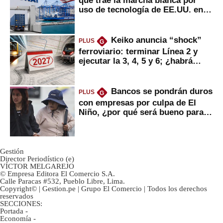
uso de tecnología de EE.UU. en
mercancías
Keiko anuncia “shock”
PLUS
G
ferroviario: terminar Línea 2 y
ejecutar la 3, 4, 5 y 6; ¿habrá
avances?
Bancos se pondrán duros
PLUS
G
con empresas por culpa de El
Niño, ¿por qué será bueno para
ahorristas?
Gestión
Director Periodístico (e)
VÍCTOR MELGAREJO
© Empresa Editora El Comercio S.A.
Calle Paracas #532, Pueblo Libre, Lima.
Copyright© | Gestion.pe | Grupo El Comercio | Todos los derechos
reservados
SECCIONES:
Portada
-
Economía
-