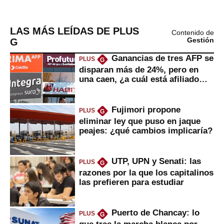
LAS MÁS LEÍDAS DE PLUS
Contenido de
G
Gestión
Ganancias de tres AFP se
PLUS
G
disparan más de 24%, pero en
una caen, ¿a cuál está afiliado
usted?
Fujimori propone
PLUS
G
eliminar ley que puso en jaque
peajes: ¿qué cambios implicaría?
UTP, UPN y Senati: las
PLUS
G
razones por la que los capitalinos
las prefieren para estudiar
Puerto de Chancay: lo
PLUS
G
que trae la marcha blanca por