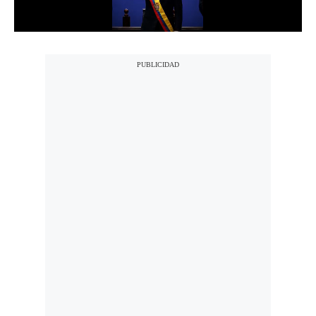
Notas Contratadas
Podcast
Gestión TV
Videos
Fotogalerías
gestion.pe
¿quiénes
Somos?
Términos
Y
Condiciones
Política
De
Privacidad