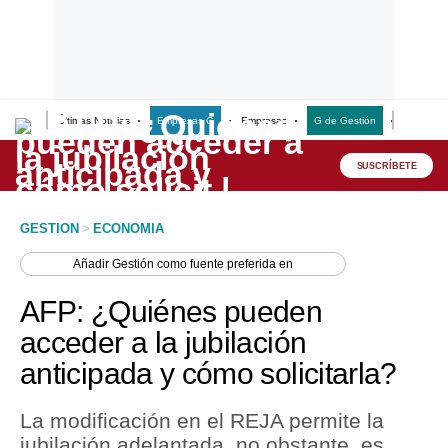
Últimas Noticias
Empresas G
Empresas
G de Gestión
Finanzas
Lo último
Peru Quiosco
SUSCRÍBETE
Portada
GESTION
>
ECONOMIA
Empresas
Añadir
Gestión
como fuente preferida en
Management & Empleo
AFP: ¿Quiénes pueden
Economía
acceder a la jubilación
anticipada y cómo solicitarla?
Mercados
Perú
La modificación en el REJA permite la
jubilación adelantada, no obstante, es
Política