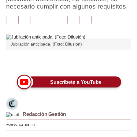
necesario cumplir con algunos requisitos.
Tu Dinero
Finanzas Personales
Inmobiliarias
Jubilación anticipada. (Foto: Difusión)
Plus G
Opinión
Únete a nuestro canal
Editorial
Suscríbete a YouTube
Pregunta de hoy
Blogs
Tendencias
Redacción Gestión
Lujo
25/03/2024 18H30
Viajes