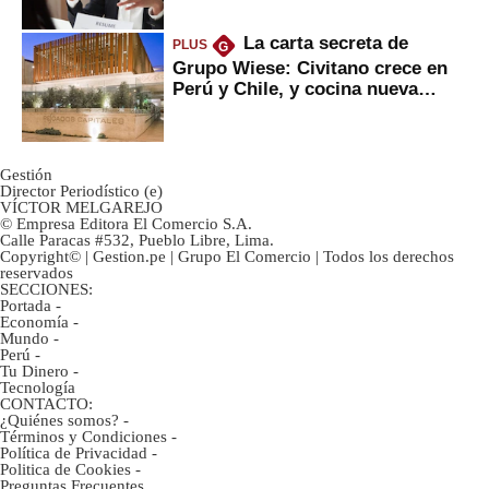
La carta secreta de
PLUS
G
Grupo Wiese: Civitano crece en
Perú y Chile, y cocina nueva
marca
Gestión
Director Periodístico (e)
VÍCTOR MELGAREJO
© Empresa Editora El Comercio S.A.
Calle Paracas #532, Pueblo Libre, Lima.
Copyright© | Gestion.pe | Grupo El Comercio | Todos los derechos
reservados
SECCIONES:
Portada
-
Economía
-
Mundo
-
Perú
-
Tu Dinero
-
Tecnología
CONTACTO:
¿Quiénes somos?
-
Términos y Condiciones
-
Política de Privacidad
-
Politica de Cookies
-
Preguntas Frecuentes