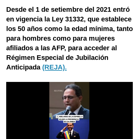
Desde el 1 de setiembre del 2021 entró
Moda
en vigencia la Ley 31332, que establece
Estilos
los 50 años como la edad mínima, tanto
Mundo
para hombres como para mujeres
EEUU
afiliados a las AFP, para acceder al
Régimen Especial de Jubilación
México
Anticipada
(REJA).
España
Internacional
Tecnología
Club del Suscriptor
Mix
G de Gestión