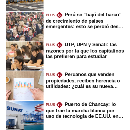
usuarios?
Perú se “bajó del barco”
PLUS
G
de crecimiento de países
emergentes: esto se perdió desde
2022
UTP, UPN y Senati: las
PLUS
G
razones por la que los capitalinos
las prefieren para estudiar
Peruanos que venden
PLUS
G
propiedades, reciben herencia o
utilidades: ¿cuál es su nueva
inversión clave?
Puerto de Chancay: lo
PLUS
G
que trae la marcha blanca por
uso de tecnología de EE.UU. en
mercancías