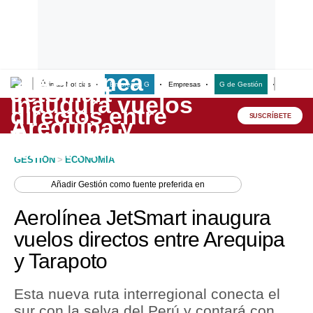
Últimas Noticias
Empresas G
Empresas
G de Gestión
Finanzas
Lo último
Peru Quiosco
SUSCRÍBETE
Portada
GESTION
>
ECONOMIA
Empresas
Añadir
Gestión
como fuente preferida en
Management & Empleo
Aerolínea JetSmart inaugura
Economía
vuelos directos entre Arequipa
y Tarapoto
Mercados
Perú
Esta nueva ruta interregional conecta el
sur con la selva del Perú y contará con
Política