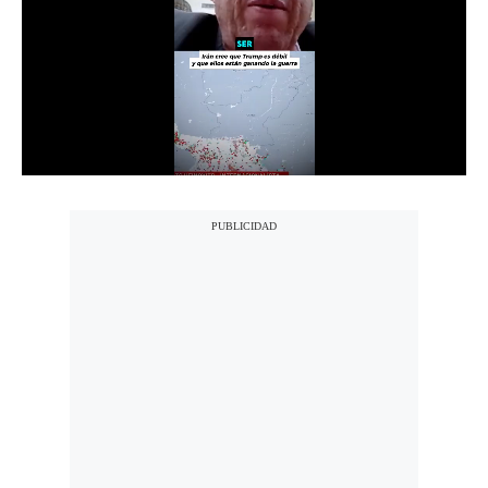
Notas Contratadas
Podcast
Gestión TV
Videos
Fotogalerías
gestion.pe
¿quiénes
Somos?
Términos
Y
Condiciones
Política
De
Privacidad