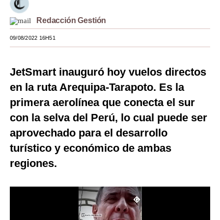
Moda
Redacción Gestión
Estilos
09/08/2022 16H51
Mundo
JetSmart
inauguró hoy vuelos directos
EEUU
en la ruta Arequipa-Tarapoto. Es la
México
primera aerolínea que conecta el sur
España
con la selva del Perú, lo cual puede ser
aprovechado para el desarrollo
Internacional
turístico y económico de ambas
Tecnología
regiones.
Club del Suscriptor
Mix
G de Gestión