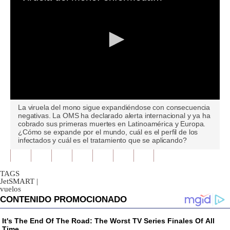
0
La viruela del mono sigue expandiéndose con consecuencia
seconds
negativas. La OMS ha declarado alerta internacional y ya ha
of
cobrado sus primeras muertes en Latinoamérica y Europa.
0
¿Cómo se expande por el mundo, cuál es el perfil de los
seconds
infectados y cuál es el tratamiento que se aplicando?
TAGS
JetSMART
|
vuelos