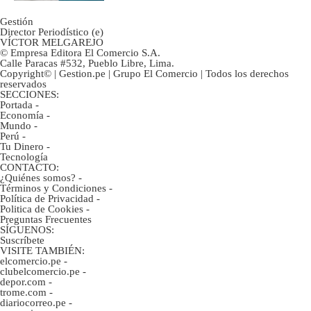
Gestión
Director Periodístico (e)
VÍCTOR MELGAREJO
© Empresa Editora El Comercio S.A.
Calle Paracas #532, Pueblo Libre, Lima.
Copyright© | Gestion.pe | Grupo El Comercio | Todos los derechos
reservados
SECCIONES:
Portada
-
Economía
-
Mundo
-
Perú
-
Tu Dinero
-
Tecnología
CONTACTO:
¿Quiénes somos?
-
Términos y Condiciones
-
Política de Privacidad
-
Politica de Cookies
-
Preguntas Frecuentes
SÍGUENOS:
Suscríbete
VISITE TAMBIÉN:
elcomercio.pe
-
clubelcomercio.pe
-
depor.com
-
trome.com
-
diariocorreo.pe
-