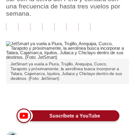
una frecuencia de hasta tres vuelos por
Tu Dinero
semana.
Finanzas Personales
Inmobiliarias
Plus G
Opinión
JetSmart ya vuela a Piura, Trujillo, Arequipa, Cusco,
Tarapoto y próximamente, la aerolínea busca incorporar a
Editorial
Talara, Cajamarca, Iquitos, Juliaca y Chiclayo dentro de sus
destinos. (Foto: JetSmart)
Pregunta de hoy
Blogs
Únete a nuestro canal
Tendencias
Suscríbete a YouTube
Lujo
Viajes