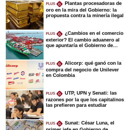
Plantas procesadoras de
PLUS
G
oro en la mira del Gobierno: la
propuesta contra la minería ilegal
¿Cambios en el comercio
PLUS
G
exterior? El cambio aduanero al
que apuntaría el Gobierno de
Fujimori
Alicorp: qué ganó con la
PLUS
G
compra del negocio de Unilever
en Colombia
UTP, UPN y Senati: las
PLUS
G
razones por la que los capitalinos
las prefieren para estudiar
Sunat: César Luna, el
PLUS
G
primer jefe en Gobierno de