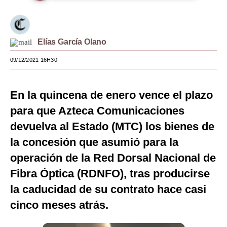
Moda
Estilos
Elías García Olano
Mundo
09/12/2021 16H30
EEUU
En la quincena de enero vence el plazo
México
para que Azteca Comunicaciones
España
devuelva al Estado (MTC) los bienes de
Internacional
la concesión que asumió para la
operación de la Red Dorsal Nacional de
Tecnología
Fibra Óptica (RDNFO), tras producirse
Club del Suscriptor
la caducidad de su contrato hace casi
Mix
cinco meses atrás.
G de Gestión