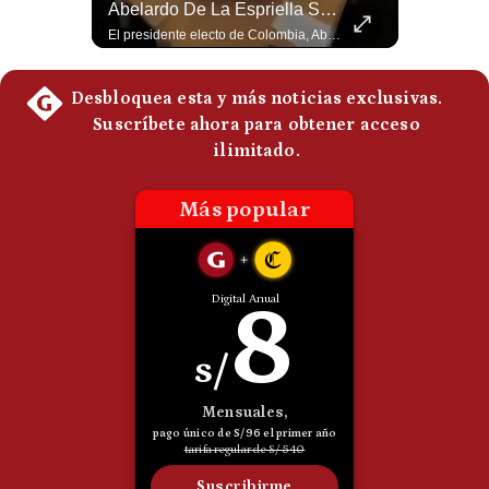
¿Por Qué EE.UU. Necesita Desesperadamente Al Golfo? | Gestión Mundo
Abelardo De La Espriella Se Reúne Con Javier Milei En Cali | Gestión Mundo
Politica
Esteban Silva, politólogo internacional, explica que Estados Unidos necesita el apoyo territorial y marítimo de sus aliados del Golfo para operar cerca de Irán. Según su análisis, Teherán busca amenazar su estabilidad energética y económica para que estos gobiernos presionen a Washington y lo obliguen a negociar. #Iran #EEUU #Geopolitica #NoticiasInternacionales #Shorts 👉 Suscríbete y activa la campana para no perderte nuestro análisis diario. 🌎 Síguenos en nuestras redes sociales: 📌 Web oficial: https://gestion.pe/mundo/ 📌 LinkedIn: http://bit.ly/3HYIET0 📌 X (Twitter): http://bit.ly/4noZtX9 📌 TikTok: http://bit.ly/4evB6TO
El presidente electo de Colombia, Abelardo de la Espriella, sostuvo una reunión bilateral en Cali con el mandatario argentino Javier Milei. El encuentro se dio pocas horas antes de la ceremonia de investidura presidencial para el periodo 2026-2030, marcando el inicio de una nueva alianza estratégica regional. #DeLaEspriella #JavierMilei #Colombia #Argentina #PoliticaLatina #Shorts 👉 Suscríbete y activa la campana para no perderte nuestro análisis diario. 🌎 Síguenos en nuestras redes sociales: 📌 Web oficial: https://gestion.pe/mundo/ 📌 LinkedIn: http://bit.ly/3HYIET0 📌 X (Twitter): http://bit.ly/4noZtX9 📌 TikTok: http://bit.ly/4evB6TO
De
Cookies
Preguntas
Frecuentes