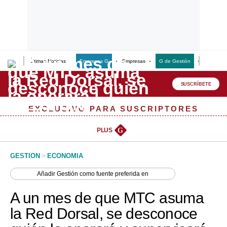
Últimas Noticias
Empresas G
Empresas
G de Gestión
Finanzas
Lo último
Peru Quiosco
SUSCRÍBETE
Portada
EXCLUSIVO PARA SUSCRIPTORES
Empresas
PLUS
G
Management & Empleo
GESTION
>
ECONOMIA
Economía
Añadir
Gestión
como fuente preferida en
Mercados
A un mes de que MTC asuma
Perú
la Red Dorsal, se desconoce
Política