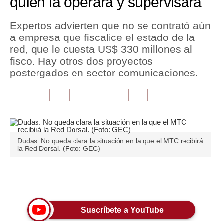
quién la operará y supervisará
Tu Dinero
Expertos advierten que no se contrató aún
a empresa que fiscalice el estado de la
Finanzas Personales
red, que le cuesta US$ 330 millones al
Inmobiliarias
fisco. Hay otros dos proyectos
postergados en sector comunicaciones.
Plus G
Opinión
Editorial
Pregunta de hoy
Dudas. No queda clara la situación en la que el MTC recibirá
la Red Dorsal. (Foto: GEC)
Blogs
Tendencias
Únete a nuestro canal
Lujo
Suscríbete a YouTube
Viajes