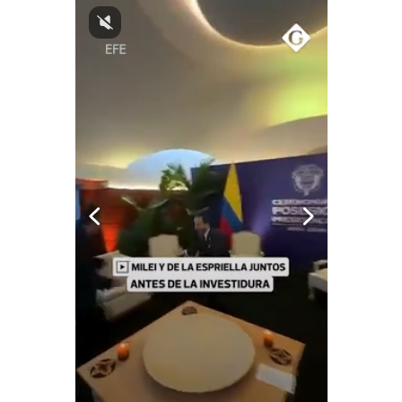
Notas Contratadas
Podcast
Gestión TV
Videos
Fotogalerías
gestion.pe
¿quiénes
Somos?
Términos
Y
Condiciones
Política
De
Privacidad