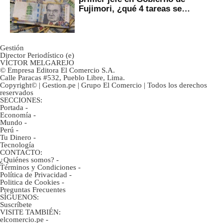
Fujimori, ¿qué 4 tareas se
marcan urgentes?
Gestión
Director Periodístico (e)
VÍCTOR MELGAREJO
© Empresa Editora El Comercio S.A.
Calle Paracas #532, Pueblo Libre, Lima.
Copyright© | Gestion.pe | Grupo El Comercio | Todos los derechos
reservados
SECCIONES:
Portada
-
Economía
-
Mundo
-
Perú
-
Tu Dinero
-
Tecnología
CONTACTO:
¿Quiénes somos?
-
Términos y Condiciones
-
Política de Privacidad
-
Politica de Cookies
-
Preguntas Frecuentes
SÍGUENOS:
Suscríbete
VISITE TAMBIÉN:
elcomercio.pe
-